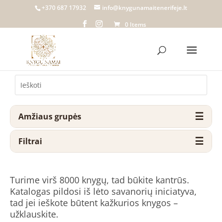
+370 687 17932
info@knygunamaitenerifeje.lt
0 Items
Amžiaus grupės
Filtrai
Turime virš 8000 knygų, tad būkite kantrūs.
Katalogas pildosi iš lėto savanorių iniciatyva,
tad jei ieškote būtent kažkurios knygos –
užklauskite.