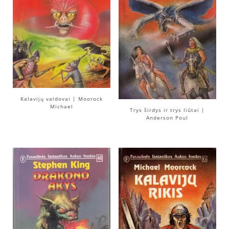
Kalavijų valdovai | Moorock
Michael
Trys širdys ir trys liūtai |
Anderson Poul