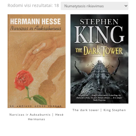
Rodomi visi rezultatai: 18
The dark tower | King Stephen
Narcizas ir Auksaburnis | Hesė
Hermanas