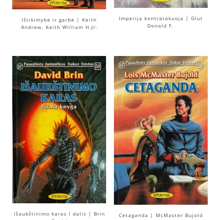
Imperija kontratakuoja | Glut
Ištikimybė ir garbė | Keith
Donald F.
Andrew, Keith William H.Jr.
Išaukštinimo karas I dalis | Brin
Cetaganda | McMaster Bujold