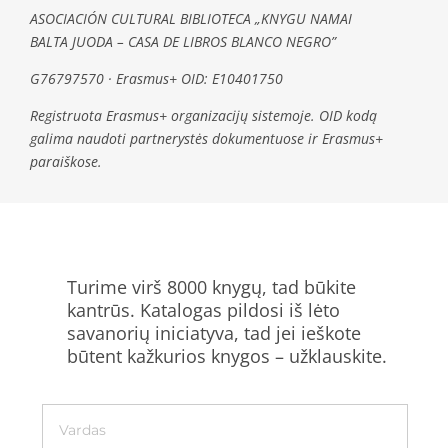
ASOCIACIÓN CULTURAL BIBLIOTECA „KNYGU NAMAI
BALTA JUODA – CASA DE LIBROS BLANCO NEGRO”
G76797570 · Erasmus+ OID: E10401750
Registruota Erasmus+ organizacijų sistemoje. OID kodą
galima naudoti partnerystės dokumentuose ir Erasmus+
paraiškose.
Turime virš 8000 knygų, tad būkite
kantrūs. Katalogas pildosi iš lėto
savanorių iniciatyva, tad jei ieškote
būtent kažkurios knygos – užklauskite.