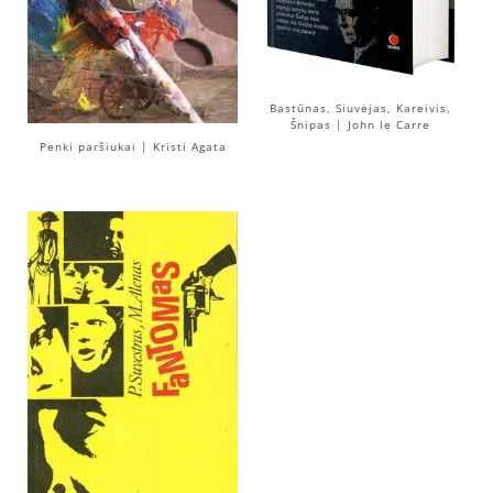
Bastūnas, Siuvėjas, Kareivis,
Šnipas | John le Carre
Penki paršiukai | Kristi Agata