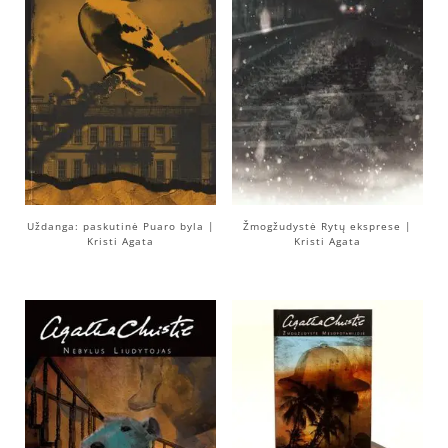
Uždanga: paskutinė Puaro byla |
Žmogžudystė Rytų eksprese |
Kristi Agata
Kristi Agata