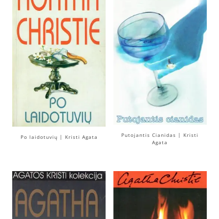
Putojantis Cianidas | Kristi
Po laidotuvių | Kristi Agata
Agata