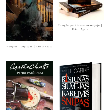
Žmogžudystė Mesopotamijoje |
Kristi Agata
Nebylus liudytojas | Kristi Agata