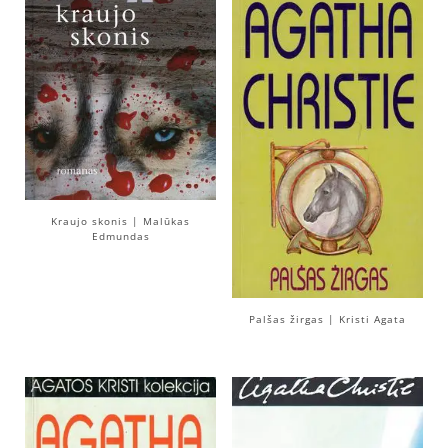
Kraujo skonis | Malūkas
Edmundas
Palšas žirgas | Kristi Agata