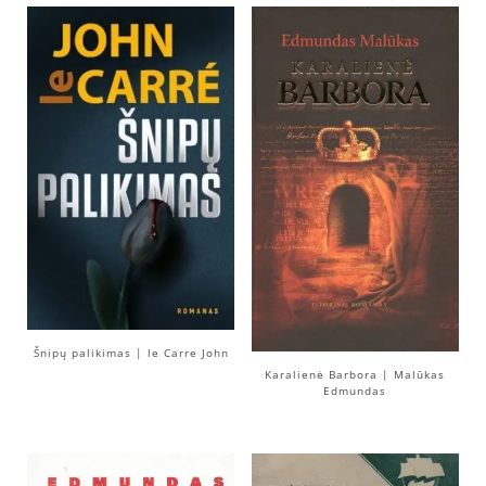
Šnipų palikimas | le Carre John
Karalienė Barbora | Malūkas
Edmundas