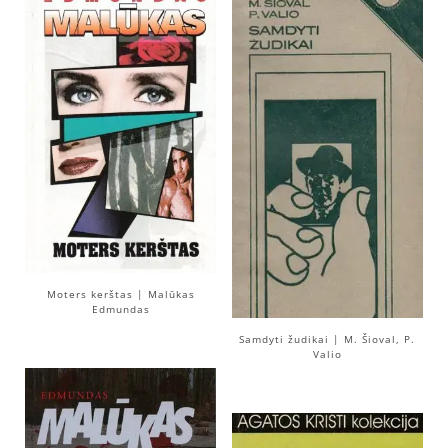
Moters kerštas | Malūkas
Edmundas
Samdyti žudikai | M. Šioval, P.
Valio