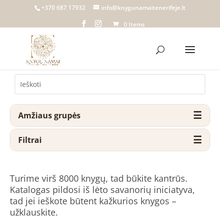
+370 687 17932
info@knygunamaitenerifeje.lt
0 Items
Amžiaus grupės
Filtrai
Turime virš 8000 knygų, tad būkite kantrūs.
Katalogas pildosi iš lėto savanorių iniciatyva,
tad jei ieškote būtent kažkurios knygos –
užklauskite.