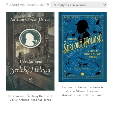
Rodomi visi rezultatai: 19
Geriausios Šerloko Holmso ir
daktaro Džono H. Vatsono
istorijos | Doyle Arthur Conan
Užrasai apie Šerloką Holmsą |
Doilis Artūras Konanas seras