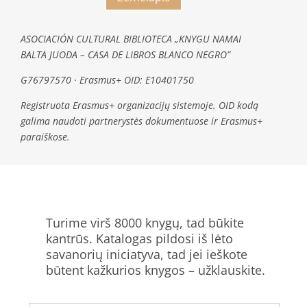
ASOCIACIÓN CULTURAL BIBLIOTECA „KNYGU NAMAI
BALTA JUODA – CASA DE LIBROS BLANCO NEGRO”
G76797570 · Erasmus+ OID: E10401750
Registruota Erasmus+ organizacijų sistemoje. OID kodą
galima naudoti partnerystės dokumentuose ir Erasmus+
paraiškose.
Turime virš 8000 knygų, tad būkite
kantrūs. Katalogas pildosi iš lėto
savanorių iniciatyva, tad jei ieškote
būtent kažkurios knygos – užklauskite.