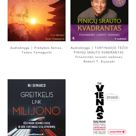
Audioknyga | Prekybos Kelias,
Audioknyga | TURTINGOJO TĖČIO
Tadao Yamaguchi
PINIGŲ SRAUTO KVADRANTAS.
Finansinės laisvės vadovas,
Robert T. Kiyosaki