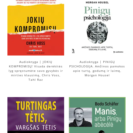
Audioknyga | JOKIŲ
Audioknyga | PINIGŲ
KOMPROMISŲ! Visada derėkitės
PSICHOLOGIJA. Amžinos pamokos
lyg spręstumėte savo gyvybės ir
apie turtą, godumą ir laimę,
mirties klausimą, Chris Voss,
Morgan Housel
Tahl Raz