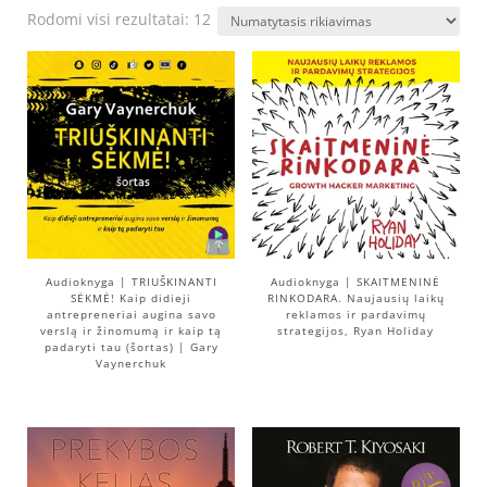
Rodomi visi rezultatai: 12
Audioknyga | TRIUŠKINANTI
Audioknyga | SKAITMENINĖ
SĖKMĖ! Kaip didieji
RINKODARA. Naujausių laikų
antrepreneriai augina savo
reklamos ir pardavimų
verslą ir žinomumą ir kaip tą
strategijos, Ryan Holiday
padaryti tau (šortas) | Gary
Vaynerchuk