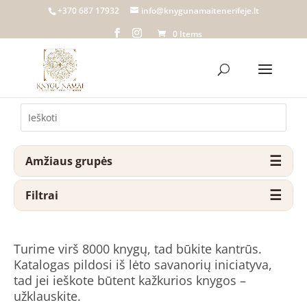
+370 687 17932
info@knygunamaitenerifeje.lt
0 Items
Amžiaus grupės
Filtrai
Turime virš 8000 knygų, tad būkite kantrūs.
Katalogas pildosi iš lėto savanorių iniciatyva,
tad jei ieškote būtent kažkurios knygos –
užklauskite.