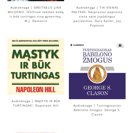
Audioknyga | GREITKELIS LINK
Audioknyga | TIK VIENAS
MILIJONO. Iššifruok sėkmės kodą
DALYKAS. Neįprastai paprasta
ir būk turtingas visą gyvenimą,
tiesa apie įspūdingus
M.J. Demarco
pasiekimus, Gary Keller, Jay
Papasan
Audioknyga | MĄSTYK IR BŪK
TURTINGAS!, Napoleon Hill
Audioknyga | Turtingiausias
Babilono žmogus, George S.
Clason