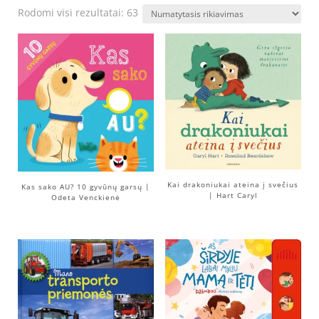
Rodomi visi rezultatai: 63
Kai drakoniukai ateina į svečius
Kas sako AU? 10 gyvūnų garsų |
| Hart Caryl
Odeta Venckienė