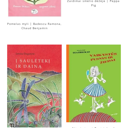
Žaidimai smėlio dėžėje | Peppa
Pig
Pomelas myli | Badescu Ramona,
Chaud Benjamin