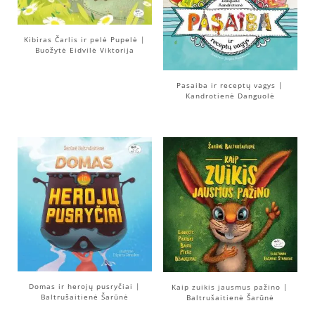
Kibiras Čarlis ir pelė Pupelė |
Buožytė Eidvilė Viktorija
Pasaiba ir receptų vagys |
Kandrotienė Danguolė
Domas ir herojų pusryčiai |
Kaip zuikis jausmus pažino |
Baltrušaitienė Šarūnė
Baltrušaitienė Šarūnė