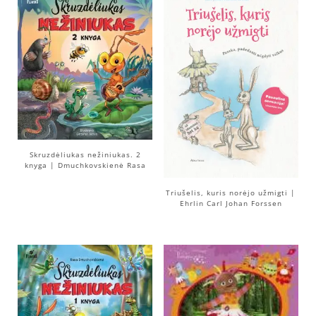
Skruzdėliukas nežiniukas. 2
knyga | Dmuchkovskienė Rasa
Triušelis, kuris norėjo užmigti |
Ehrlin Carl Johan Forssen