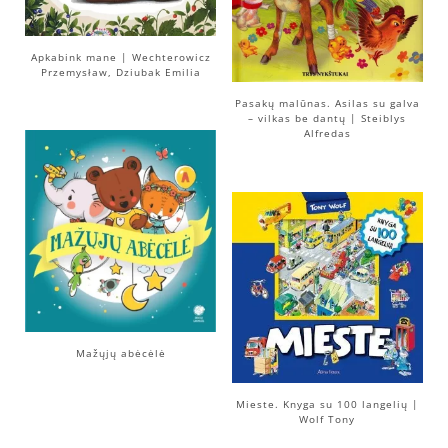
Apkabink mane | Wechterowicz
Przemysław, Dziubak Emilia
Pasakų malūnas. Asilas su galva
– vilkas be dantų | Steiblys
Alfredas
Mažųjų abėcėlė
Mieste. Knyga su 100 langelių |
Wolf Tony