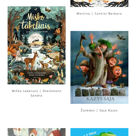
Mortina | Cantini Barbara
Miško takeliais | Dieckmann
Sandra
Žuvėdas | Saja Kazys