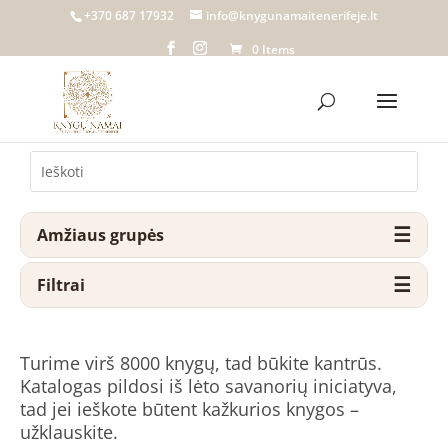
+370 687 17932
info@knygunamaitenerifeje.lt
0 Items
Amžiaus grupės
Filtrai
Turime virš 8000 knygų, tad būkite kantrūs.
Katalogas pildosi iš lėto savanorių iniciatyva,
tad jei ieškote būtent kažkurios knygos –
užklauskite.