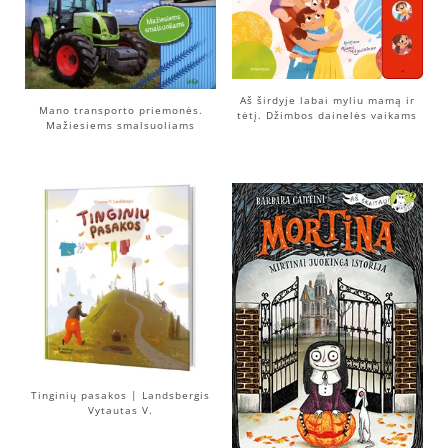
Aš širdyje labai myliu mamą ir
Mano transporto priemonės.
tėtį. Džimbos dainelės vaikams
Mažiesiems smalsuoliams
Tinginių pasakos | Landsbergis
Vytautas V.