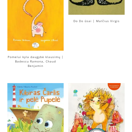
Do Do ūsai | Malčius Virgis
Pomelui kyla daugybė klausimų |
Badescu Ramona, Chaud
Benjamin