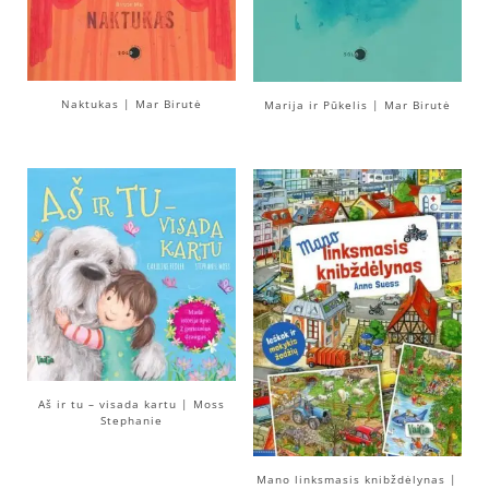
Naktukas | Mar Birutė
Marija ir Pūkelis | Mar Birutė
Aš ir tu – visada kartu | Moss
Stephanie
Mano linksmasis knibždėlynas |