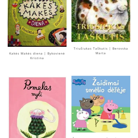
Triušiukas Taškutis | Berovska
Marta
Kakės Makės diena | Bykovienė
Kristina