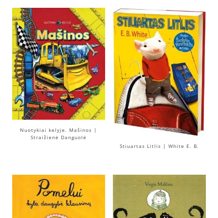
Nuotykiai kelyje. Mašinos |
Straižienė Danguolė
Stiuartas Litlis | White E. B.