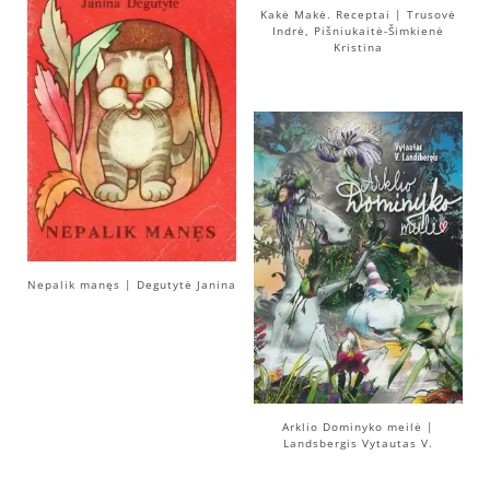
Kakė Makė. Receptai | Trusovė
Indrė, Pišniukaitė-Šimkienė
Kristina
Nepalik manęs | Degutytė Janina
Arklio Dominyko meilė |
Landsbergis Vytautas V.