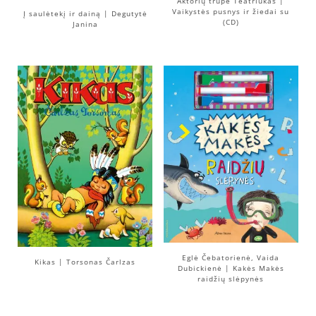
Aktorių trupė Teatriukas |
Vaikystės pusnys ir žiedai su
Į saulėtekį ir dainą | Degutytė
(CD)
Janina
Eglė Čebatorienė, Vaida
Kikas | Torsonas Čarlzas
Dubickienė | Kakės Makės
raidžių slėpynės