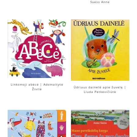
Suess Anne
Linksmoji abėcė | Adomaitytė
Ūdriaus dainelė apie žuvelę |
Živilė
Liuda Petkevičiūtė