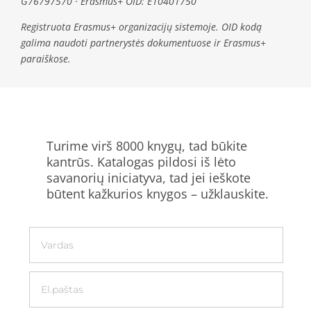
G76797570 · Erasmus+ OID: E10401750
Registruota Erasmus+ organizacijų sistemoje. OID kodą
galima naudoti partnerystės dokumentuose ir Erasmus+
paraiškose.
Turime virš 8000 knygų, tad būkite
kantrūs. Katalogas pildosi iš lėto
savanorių iniciatyva, tad jei ieškote
būtent kažkurios knygos – užklauskite.