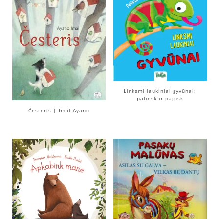
Linksmi laukiniai gyvūnai:
paliesk ir pajusk
Česteris | Imai Ayano