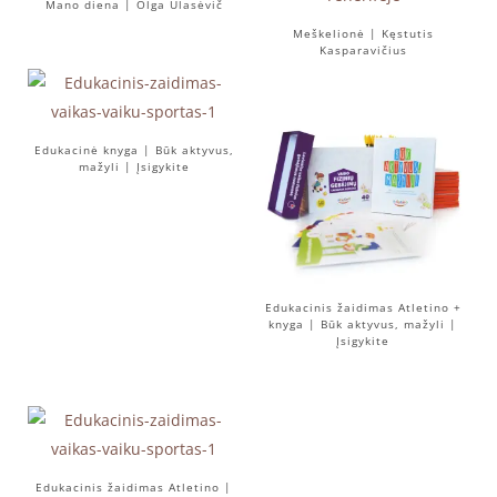
Mano diena | Olga Ulasėvič
Meškelionė | Kęstutis
Kasparavičius
Edukacinė knyga | Būk aktyvus,
mažyli | Įsigykite
Edukacinis žaidimas Atletino +
knyga | Būk aktyvus, mažyli |
Įsigykite
Edukacinis žaidimas Atletino |