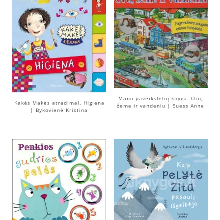
Mano paveikslėlių knyga. Oru,
Kakės Makės atradimai. Higiena
žeme ir vandeniu | Suess Anne
| Bykovienė Kristina