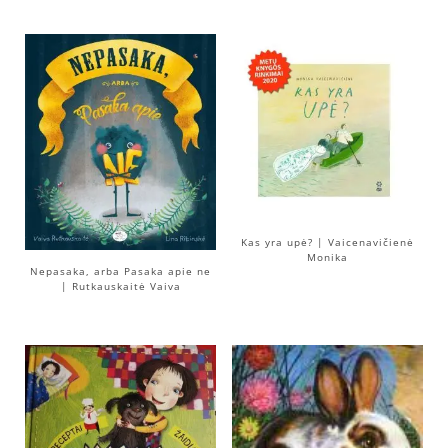
Kas yra upė? | Vaicenavičienė
Monika
Nepasaka, arba Pasaka apie ne
| Rutkauskaitė Vaiva