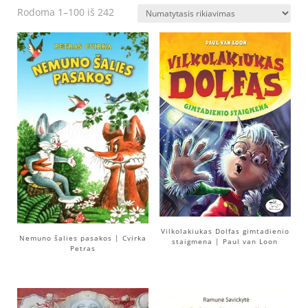
Rodoma 1–100 iš 242
Vilkolakiukas Dolfas gimtadienio
Nemuno šalies pasakos | Cvirka
staigmena | Paul van Loon
Petras