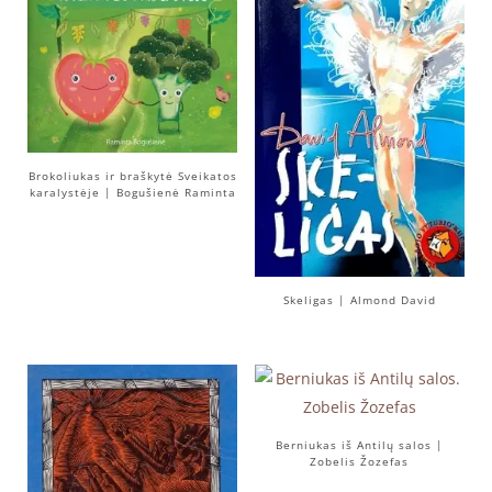
Brokoliukas ir braškytė Sveikatos
karalystėje | Bogušienė Raminta
Skeligas | Almond David
Berniukas iš Antilų salos |
Zobelis Žozefas