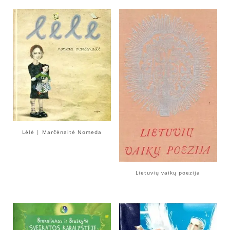
Lėlė | Marčėnaitė Nomeda
Lietuvių vaikų poezija