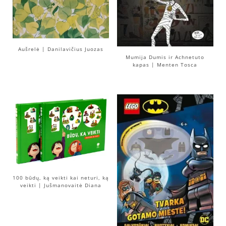
Aušrelė | Danilavičius Juozas
Mumija Dumis ir Achnetuto
kapas | Menten Tosca
100 būdų, ką veikti kai neturi, ką
veikti | Jušmanovaitė Diana