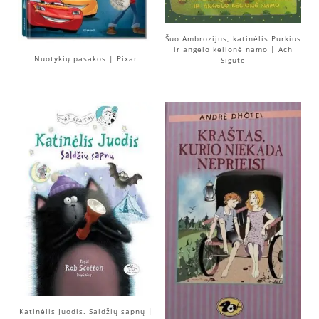
Šuo Ambrozijus, katinėlis Purkius
ir angelo kelionė namo | Ach
Nuotykių pasakos | Pixar
Sigutė
Katinėlis Juodis. Saldžių sapnų |