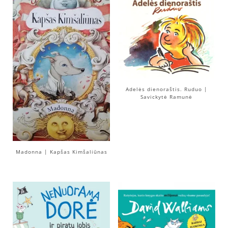
Adelės dienoraštis. Ruduo |
Savickytė Ramunė
Madonna | Kapšas Kimšaliūnas