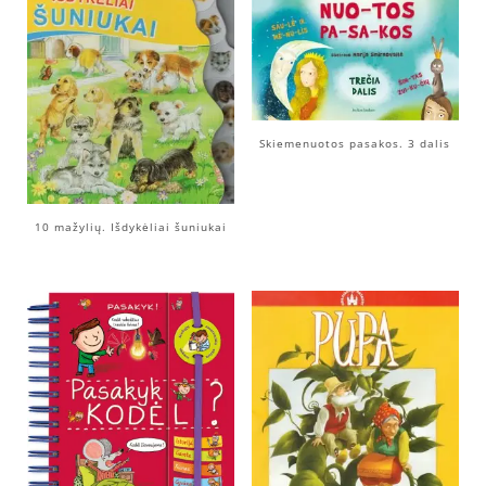
Skiemenuotos pasakos. 3 dalis
10 mažylių. Išdykėliai šuniukai