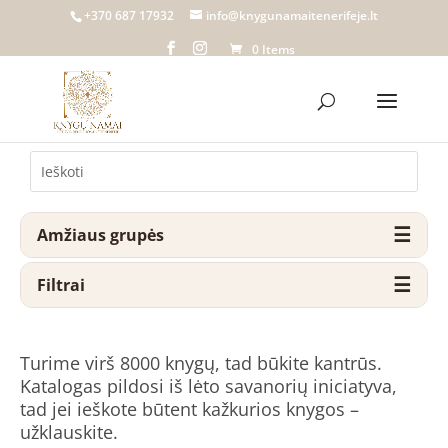
+370 687 17932
info@knygunamaitenerifeje.lt
0 Items
Amžiaus grupės
Filtrai
Turime virš 8000 knygų, tad būkite kantrūs.
Katalogas pildosi iš lėto savanorių iniciatyva,
tad jei ieškote būtent kažkurios knygos –
užklauskite.