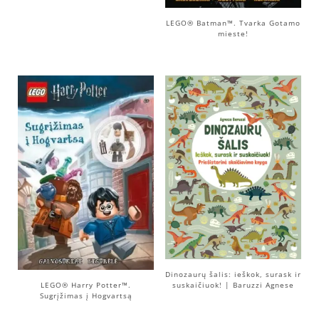
LEGO® Batman™. Tvarka Gotamo
mieste!
Dinozaurų šalis: ieškok, surask ir
suskaičiuok! | Baruzzi Agnese
LEGO® Harry Potter™.
Sugrįžimas į Hogvartsą