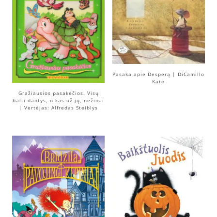
Pasaka apie Desperą | DiCamillo
Kate
Gražiausios pasakėčios. Visų
balti dantys, o kas už jų, nežinai
| Vertėjas: Alfredas Steiblys