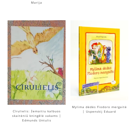
Marija
Mylima dėdės Fiodoro mergaitė
Cīrulielis: žemaitiu kalbuos
| Uspenskij Eduard
skaitėniū kningēlė vakams |
Edmunds Untulis