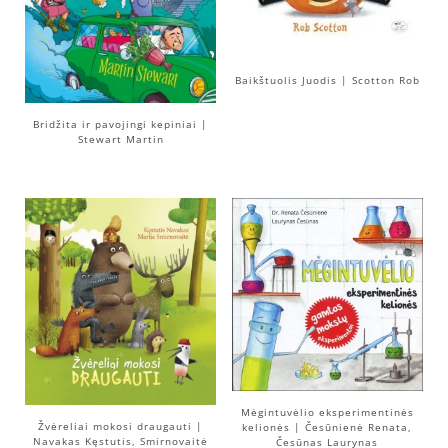
Baikštuolis Juodis | Scotton Rob
Bridžita ir pavojingi kepiniai |
Stewart Martin
Mėgintuvėlio eksperimentinės
Žvėreliai mokosi draugauti |
kelionės | Česūnienė Renata,
Navakas Kęstutis, Smirnovaitė
Česūnas Laurynas