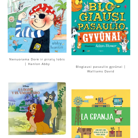
Nenuorama Dorė ir piratų lobis
| Hanlon Abby
Blogiausi pasaulio gyvūnai |
Walliams David