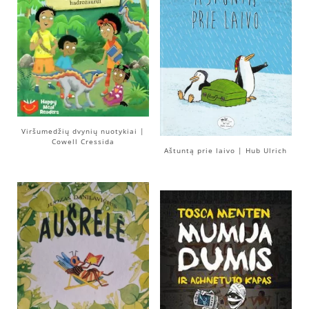
Viršumedžių dvynių nuotykiai |
Cowell Cressida
Aštuntą prie laivo | Hub Ulrich