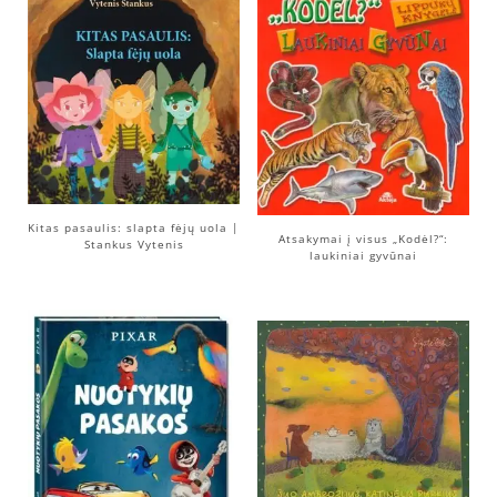
Kitas pasaulis: slapta fėjų uola |
Atsakymai į visus „Kodėl?“:
Stankus Vytenis
laukiniai gyvūnai