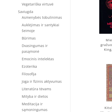
Vegetariška virtuvė
Saviugda
Asmenybės tobulinimas
Auklėjimas ir santykiai
šeimoje
Būrimas
Mie
gražuo
Dvasingumas ir
King
pasąmonė
Emocinis intelektas
Ezoterika
Filosofija
Joga ir fizinis aktyvumas
Literatūra tėvams
Mityba ir dietos
Meditacija ir
Kito
sąmoningumas