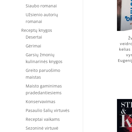
Siaubo romanai
Užsienio autorių
romanai
Receptų knygos
Desertai
Žv
veidr
Gėrimai
kelias
Garsių žmonių
vy
Eugenij
kulinarinės knygos
Greito paruošimo
maistas
Maisto gaminimas
pradedantiesiems
Konservavimas
Pasaulio šalių virtuvės
Receptai vaikams
Sezoninė virtuvė