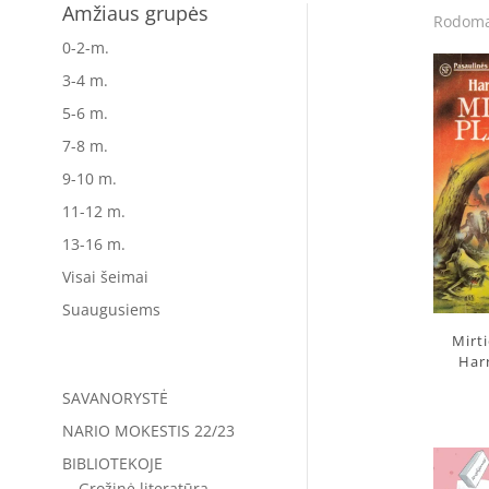
Amžiaus grupės
Rodoma
0-2-m.
3-4 m.
5-6 m.
7-8 m.
9-10 m.
11-12 m.
13-16 m.
Visai šeimai
Suaugusiems
Mirti
Har
SAVANORYSTĖ
NARIO MOKESTIS 22/23
BIBLIOTEKOJE
Grožinė literatūra