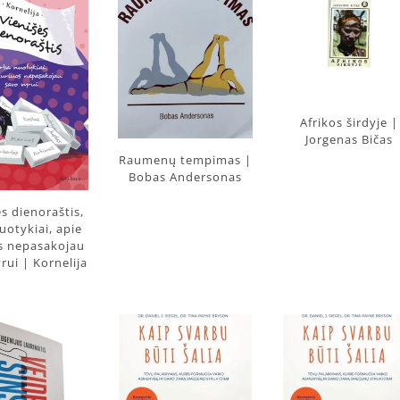
Afrikos širdyje |
Jorgenas Bičas
Raumenų tempimas |
Bobas Andersonas
ės dienoraštis,
uotykiai, apie
s nepasakojau
rui | Kornelija