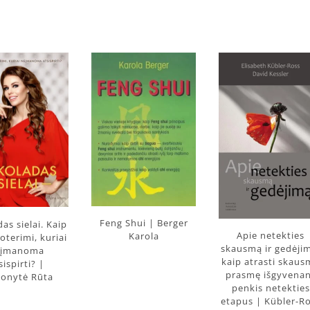
Feng Shui | Berger
as sielai. Kaip
Apie netekties
Karola
oterimi, kuriai
skausmą ir gedėji
eįmanoma
kaip atrasti skau
sispirti? |
prasmę išgyvena
ionytė Rūta
penkis netekties
etapus | Kübler-R