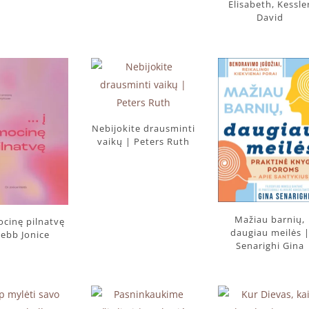
Elisabeth, Kessle
David
Nebijokite drausminti
vaikų | Peters Ruth
Mažiau barnių,
ocinę pilnatvę
daugiau meilės 
ebb Jonice
Senarighi Gina