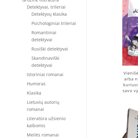
Detektyvai, trileriai
Detektyvų klasika
Psichologiniai trileriai
Romantiniai
detektyvai
Rusiški detektyvai
Skandinaviški
detektyvai
Vieniš
Istoriniai romanai
arba n
Humoras
kuriuo
savo vy
Klasika
Lietuvių autorių
romanai
Literatūra užsienio
kalbomis
Meilės romanai