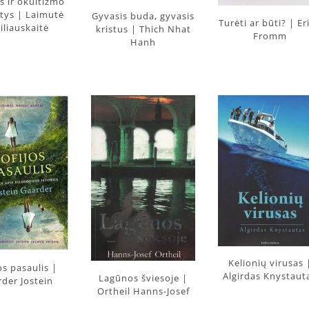
s ir okultizmo
tys | Laimutė
Gyvasis buda, gyvasis
Turėti ar būti? | Er
iliauskaitė
kristus | Thich Nhat
Fromm
Hanh
Kelionių virusas 
os pasaulis |
Algirdas Knystaut
Lagūnos šviesoje |
der Jostein
Ortheil Hanns-Josef