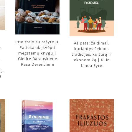
Prie stalo su rašytoju.
Aš pats: žaidimai,
Patiekalai, įkvėpti
s
kuriantys šeimos
mėgstamų knygų |
tradicijas, kultūrą ir
Giedrė Barauskienė
o
ekonomiką | R. ir
Rasa Derenčienė
Linda Eyre
 J.
e