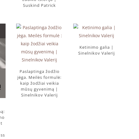
Suskind Patrick
Ketinimo galia |
Sinelnikov Valerij
Paslaptinga žodžio
jėga. Meilės formulė:
kaip žodžiai veikia
mūsų gyvenimą |
Sinelnikov Valerij
mą:
smo
nt
oss