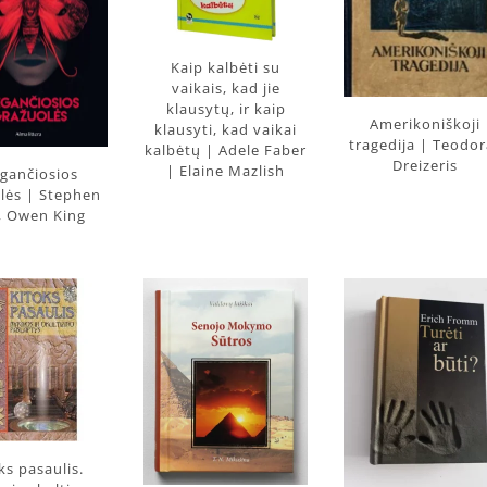
Kaip kalbėti su
vaikais, kad jie
klausytų, ir kaip
Amerikoniškoji
klausyti, kad vaikai
tragedija | Teodor
kalbėtų | Adele Faber
Dreizeris
| Elaine Mazlish
gančiosios
lės | Stephen
, Owen King
ks pasaulis.