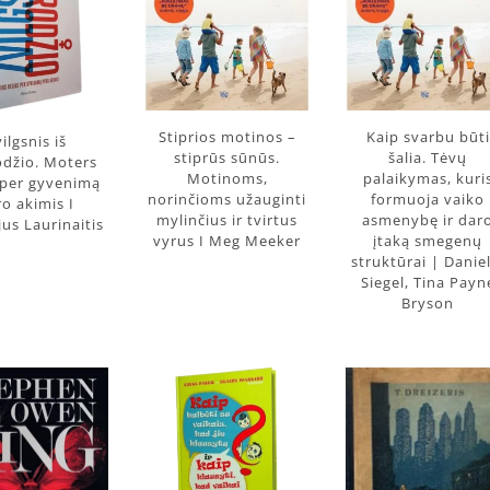
Stiprios motinos –
Kaip svarbu būti
ilgsnis iš
stiprūs sūnūs.
šalia. Tėvų
odžio. Moters
Motinoms,
palaikymas, kuri
 per gyvenimą
norinčioms užauginti
formuoja vaiko
ro akimis I
mylinčius ir tvirtus
asmenybę ir dar
us Laurinaitis
vyrus I Meg Meeker
įtaką smegenų
struktūrai | Daniel
Siegel, Tina Payn
Bryson