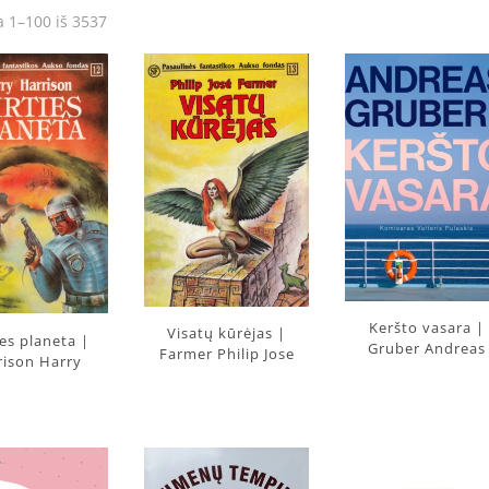
 1–100 iš 3537
Keršto vasara |
Visatų kūrėjas |
es planeta |
Gruber Andreas
Farmer Philip Jose
rison Harry