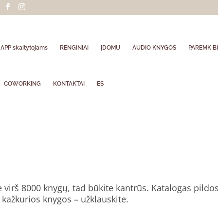
APP skaitytojams
RENGINIAI
ĮDOMU
AUDIO KNYGOS
PAREMK BI
COWORKING
KONTAKTAI
ES
 virš 8000 knygų, tad būkite kantrūs. Katalogas pildosi 
 kažkurios knygos – užklauskite.