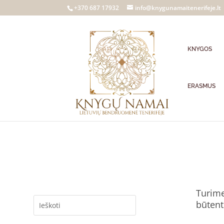
+370 687 17932
info@knygunamaitenerifeje.lt
KNYGOS
ERASMUS
Turime
būtent