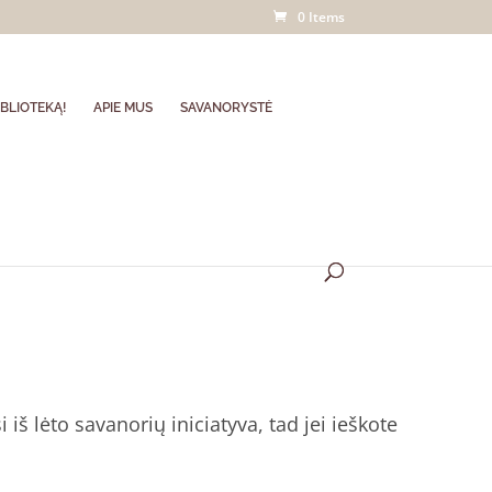
0 Items
BLIOTEKĄ!
APIE MUS
SAVANORYSTĖ
iš lėto savanorių iniciatyva, tad jei ieškote