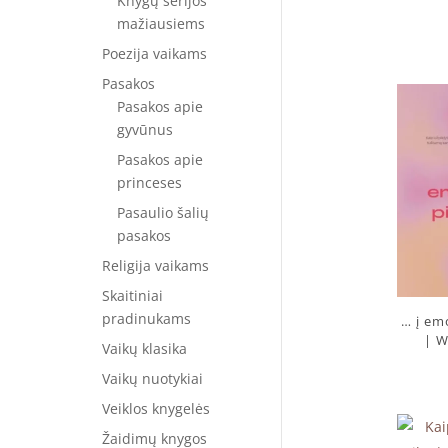
Knygų serijos
mažiausiems
Poezija vaikams
Pasakos
Pasakos apie
gyvūnus
Pasakos apie
princeses
Pasaulio šalių
pasakos
Religija vaikams
Skaitiniai
pradinukams
… į em
| W
Vaikų klasika
Vaikų nuotykiai
Veiklos knygelės
Žaidimų knygos