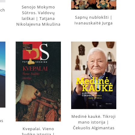
Senojo Mokymo
ich
Sūtros. Valdovų
Sapnų nublokšti |
laiškai | Tatjana
Ivanauskaitė Jurga
Nikolajevna Mikušina
|
Medinė kaukė. Tikroji
as
mano istorija |
Čekuolis Algimantas
Kvepalai. Vieno
žudiko istorija |