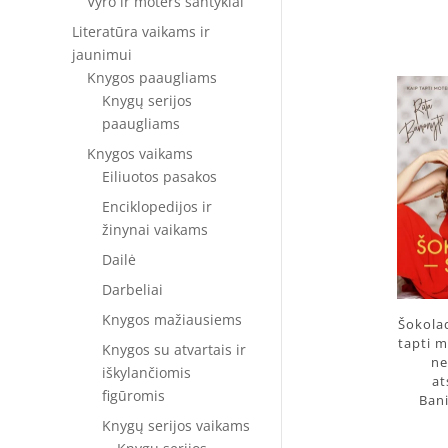
Vyro ir moters santykiai
Literatūra vaikams ir
jaunimui
Knygos paaugliams
Knygų serijos
paaugliams
Knygos vaikams
Eiliuotos pasakos
Enciklopedijos ir
žinynai vaikams
Dailė
Darbeliai
Knygos mažiausiems
Šokolad
tapti m
Knygos su atvartais ir
n
iškylančiomis
at
figūromis
Ban
Knygų serijos vaikams