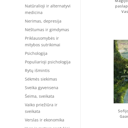
Magijo
Natūralioji ir alternatyvi
paslap
Vas
medicina
Nerimas, depresija
Nėštumas ir gimdymas
Priklausomybės ir
mitybos sutrikimai
Psichologija
Populiarioji psichologija
Rytų išmintis
Sėkmės siekimas
Sveika gyvensena
Šeima, sveikata
Vaiko priežiūra ir
Sofij
sveikata
Gaar
Verslas ir ekonomika