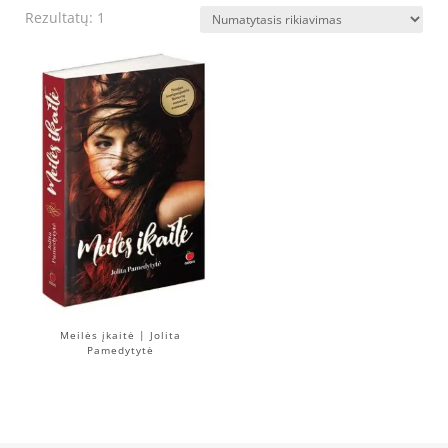
Rezultatų: 1
Meilės įkaitė | Jolita
Pamedytytė