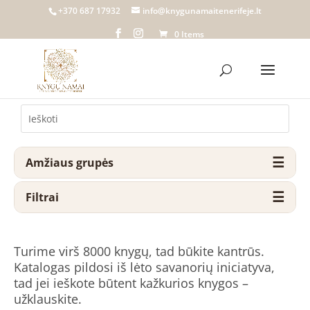
+370 687 17932
info@knygunamaitenerifeje.lt
0 Items
Amžiaus grupės
Filtrai
Turime virš 8000 knygų, tad būkite kantrūs.
Katalogas pildosi iš lėto savanorių iniciatyva,
tad jei ieškote būtent kažkurios knygos –
užklauskite.