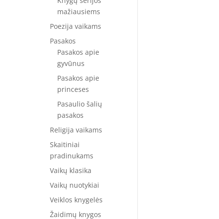
Knygų serijos
mažiausiems
Poezija vaikams
Pasakos
Pasakos apie
gyvūnus
Pasakos apie
princeses
Pasaulio šalių
pasakos
Religija vaikams
Skaitiniai
pradinukams
Vaikų klasika
Vaikų nuotykiai
Veiklos knygelės
Žaidimų knygos