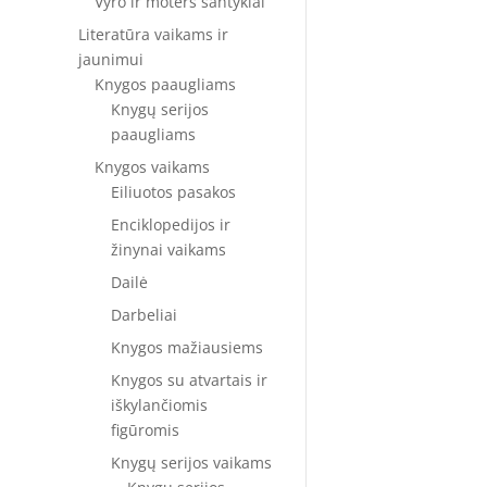
Vyro ir moters santykiai
Literatūra vaikams ir
jaunimui
Knygos paaugliams
Knygų serijos
paaugliams
Knygos vaikams
Eiliuotos pasakos
Enciklopedijos ir
žinynai vaikams
Dailė
Darbeliai
Knygos mažiausiems
Knygos su atvartais ir
iškylančiomis
figūromis
Knygų serijos vaikams