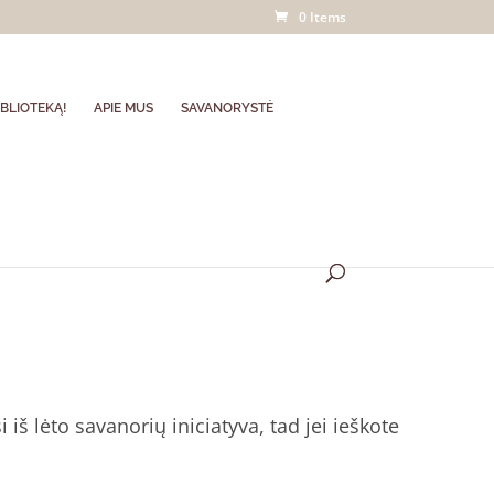
0 Items
BLIOTEKĄ!
APIE MUS
SAVANORYSTĖ
iš lėto savanorių iniciatyva, tad jei ieškote