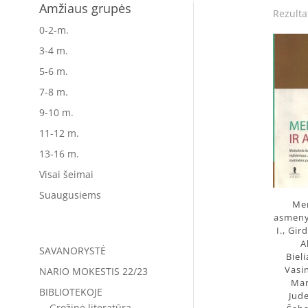
Amžiaus grupės
Rezulta
0-2-m.
3-4 m.
5-6 m.
7-8 m.
9-10 m.
11-12 m.
13-16 m.
Visai šeimai
Suaugusiems
Men
asmeny
I., Gir
A
SAVANORYSTĖ
Biel
Vasin
NARIO MOKESTIS 22/23
Mar
BIBLIOTEKOJE
Jude
Grožinė literatūra