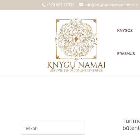
+370 687 17932
info@knygunamaitenerifeje.lt
KNYGOS
ERASMUS
Turime
būtent