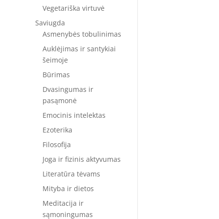
Vegetariška virtuvė
Saviugda
Asmenybės tobulinimas
Auklėjimas ir santykiai
šeimoje
Būrimas
Dvasingumas ir
pasąmonė
Emocinis intelektas
Ezoterika
Filosofija
Joga ir fizinis aktyvumas
Literatūra tėvams
Mityba ir dietos
Meditacija ir
sąmoningumas