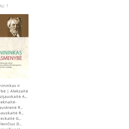
tų: 1
ininkas ir
bė | Aleksaitė
dzijauskaitė A.,
leknaitė-
iauskienė R.,
auskaitė R.,
eckaitė G.,
levičius D.,