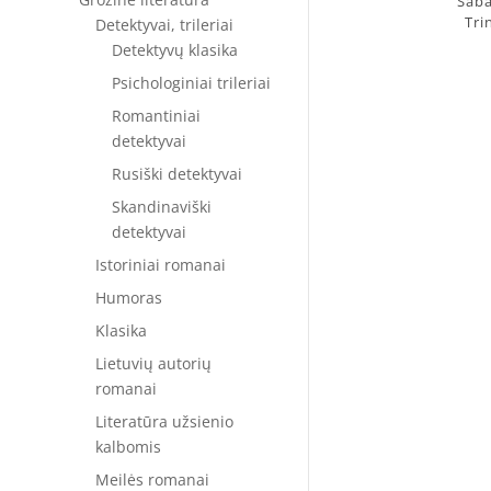
Šaba
Tri
Detektyvai, trileriai
Detektyvų klasika
Psichologiniai trileriai
Romantiniai
detektyvai
Rusiški detektyvai
Skandinaviški
detektyvai
Istoriniai romanai
Humoras
Klasika
Lietuvių autorių
romanai
Literatūra užsienio
kalbomis
Meilės romanai