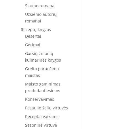
Siaubo romanai
Užsienio autorių
romanai
Receptų knygos
Desertai
Gėrimai
Garsių žmonių
kulinarinės knygos
Greito paruošimo
maistas
Maisto gaminimas
pradedantiesiems
Konservavimas
Pasaulio šalių virtuvės
Receptai vaikams
Sezoninė virtuvė