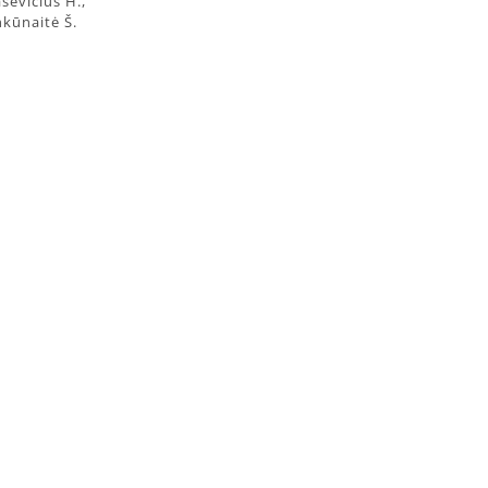
sevičius H.,
nkūnaitė Š.