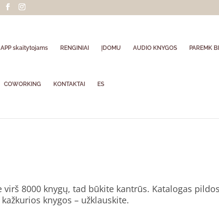
APP skaitytojams
RENGINIAI
ĮDOMU
AUDIO KNYGOS
PAREMK BI
COWORKING
KONTAKTAI
ES
 virš 8000 knygų, tad būkite kantrūs. Katalogas pildosi 
 kažkurios knygos – užklauskite.