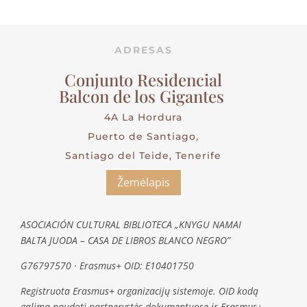
ADRESAS
Conjunto Residencial
Balcon de los Gigantes
4A La Hordura
Puerto de Santiago,
Santiago del Teide, Tenerife
Žemėlapis
ASOCIACIÓN CULTURAL BIBLIOTECA „KNYGU NAMAI
BALTA JUODA – CASA DE LIBROS BLANCO NEGRO”
G76797570 · Erasmus+ OID: E10401750
Registruota Erasmus+ organizacijų sistemoje. OID kodą
galima naudoti partnerystės dokumentuose ir Erasmus+