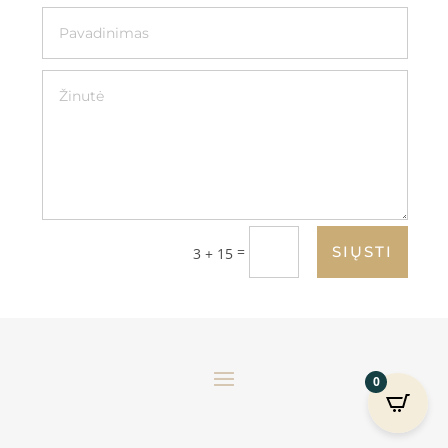
=
SIŲSTI
3 + 15
0