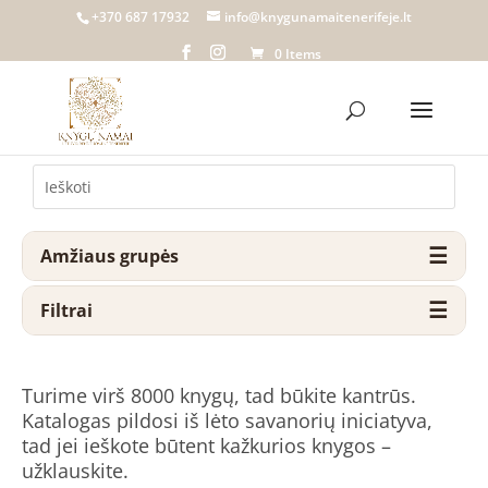
+370 687 17932
info@knygunamaitenerifeje.lt
0 Items
Amžiaus grupės
Filtrai
Turime virš 8000 knygų, tad būkite kantrūs.
Katalogas pildosi iš lėto savanorių iniciatyva,
tad jei ieškote būtent kažkurios knygos –
užklauskite.