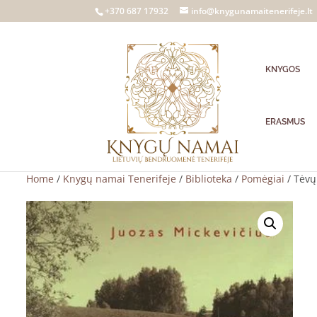
+370 687 17932
info@knygunamaitenerifeje.lt
KNYGOS
ERASMUS
Home
/
Knygų namai Tenerifeje
/
Biblioteka
/
Pomėgiai
/ Tėvų 