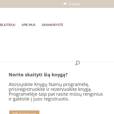
0 Items
BLIOTEKĄ!
APIE MUS
SAVANORYSTĖ
Norite skaityti šią knygą?
Atsisiųskite Knygų Namų programėlę,
prisiregistruokite ir rezervuokite knygą.
Programėlėje taip pat rasite mūsų renginius
ir galėsite į juos registruotis.
APP skaitytojams