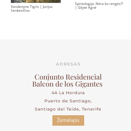
Spintologija. Nėra ko rengtis?!
Vandenyne Tigris | Jurijus
| Gilytė Agnė
Senkevičius
ADRESAS
Conjunto Residencial
Balcon de los Gigantes
4A La Hordura
Puerto de Santiago,
Santiago del Teide, Tenerife
Žemėlapis