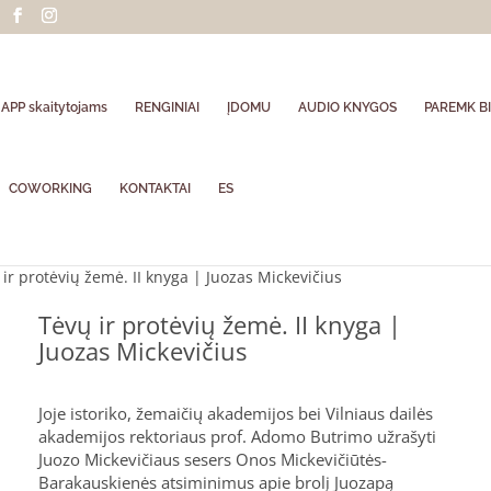
APP skaitytojams
RENGINIAI
ĮDOMU
AUDIO KNYGOS
PAREMK BI
COWORKING
KONTAKTAI
ES
ir protėvių žemė. II knyga | Juozas Mickevičius
Tėvų ir protėvių žemė. II knyga |
Juozas Mickevičius
Joje istoriko, žemaičių akademijos bei Vilniaus dailės
akademijos rektoriaus prof. Adomo Butrimo užrašyti
Juozo Mickevičiaus sesers Onos Mickevičiūtės-
Barakauskienės atsiminimus apie brolį Juozapą