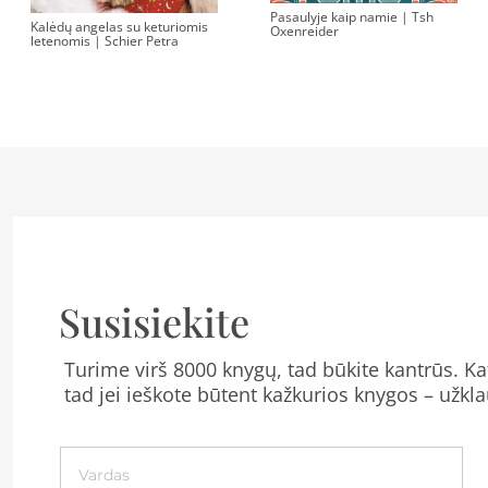
Pasaulyje kaip namie | Tsh
Kalėdų angelas su keturiomis
Oxenreider
letenomis | Schier Petra
Susisiekite
Turime virš 8000 knygų, tad būkite kantrūs. Kat
tad jei ieškote būtent kažkurios knygos – užkla