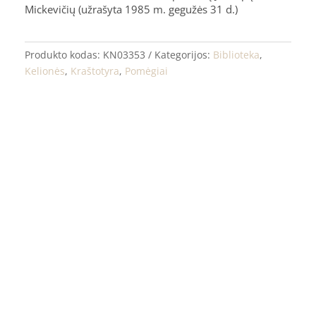
Mickevičių (užrašyta 1985 m. gegužės 31 d.)
Produkto kodas:
KN03353
Kategorijos:
Biblioteka
,
Kelionės
,
Kraštotyra
,
Pomėgiai