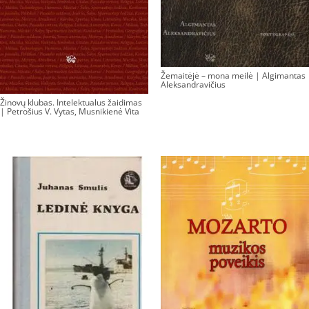
Žemaitėjė – mona meilė | Algimantas
Aleksandravičius
Žinovų klubas. Intelektualus žaidimas
| Petrošius V. Vytas, Musnikienė Vita