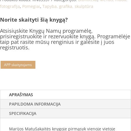
fotografija
,
Pomėgiai
,
Tapyba, grafika, skulptūra
Norite skaityti šią knygą?
Atsisiųskite Knygų Namų programėlę,
prisiregistruokite ir rezervuokite knygą. Programėlėje
taip pat rasite mūsų renginius ir galėsite į juos
registruotis.
APP skaitytojams
APRAŠYMAS
PAPILDOMA INFORMACIJA
SPECIFIKACIJA
Marijos Matušakaitės knygoje pirmąsyk vienoje vietoje