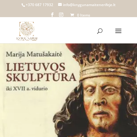
Home
/
Knygų namai Tenerifeje
/
Biblioteka
/
Pomėgiai
/ Lietuvos
+370 687 17932
info@knygunamaitenerifeje.lt
skulptūra iki XVII a. vidurio | Marija Matušakaitė
0 Items