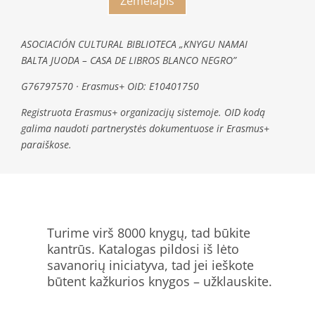
Žemėlapis
ASOCIACIÓN CULTURAL BIBLIOTECA „KNYGU NAMAI
BALTA JUODA – CASA DE LIBROS BLANCO NEGRO”
G76797570 · Erasmus+ OID: E10401750
Registruota Erasmus+ organizacijų sistemoje. OID kodą
galima naudoti partnerystės dokumentuose ir Erasmus+
paraiškose.
Turime virš 8000 knygų, tad būkite
kantrūs. Katalogas pildosi iš lėto
savanorių iniciatyva, tad jei ieškote
būtent kažkurios knygos – užklauskite.