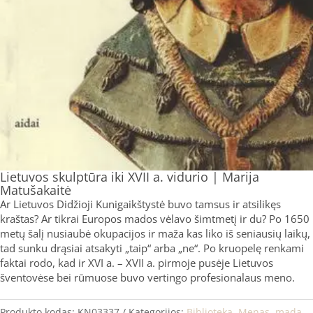
Lietuvos skulptūra iki XVII a. vidurio | Marija
Matušakaitė
Ar Lietuvos Didžioji Kunigaikštystė buvo tamsus ir atsilikęs
kraštas? Ar tikrai Europos mados vėlavo šimtmetį ir du? Po 1650
metų šalį nusiaubė okupacijos ir maža kas liko iš seniausių laikų,
tad sunku drąsiai atsakyti „taip“ arba „ne“. Po kruopelę renkami
faktai rodo, kad ir XVI a. – XVII a. pirmoje pusėje Lietuvos
šventovėse bei rūmuose buvo vertingo profesionalaus meno.
Produkto kodas:
KN03337
Kategorijos:
Biblioteka
,
Menas, mada,