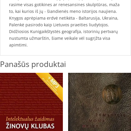
rasime visas gotikines ar renesansines skulptūras, maža
to, kai kurios iš jų - šiandienės meno istorijos naujiena.
Knygos aprėpiama erdvė netikėta - Baltarusija, Ukraina,
Palenkė pasirodo kaip Lietuvos praeities liudytojos.
Didžiosios Kunigaikštystės geografija, istorinių pertvarų
nustumta užmarštin, šiame veikale vėl sugrįžta visa
apimtimi.
Panašūs produktai