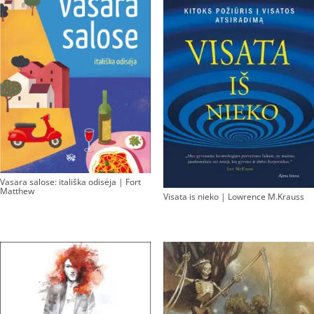
Vasara salose: itališka odisėja | Fort
Matthew
Visata is nieko | Lowrence M.Krauss