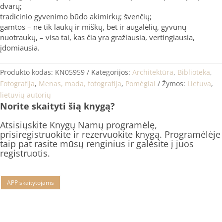
dvarų;
tradicinio gyvenimo būdo akimirkų; švenčių;
gamtos – ne tik laukų ir miškų, bet ir augalėlių, gyvūnų
nuotraukų, – visa tai, kas čia yra gražiausia, vertingiausia,
įdomiausia.
Produkto kodas:
KN05959
Kategorijos:
Architektūra
,
Biblioteka
,
Fotografija
,
Menas, mada, fotografija
,
Pomėgiai
Žymos:
Lietuva
,
lietuvių autorių
Norite skaityti šią knygą?
Atsisiųskite Knygų Namų programėlę,
prisiregistruokite ir rezervuokite knygą. Programėlėje
taip pat rasite mūsų renginius ir galėsite į juos
registruotis.
APP skaitytojams