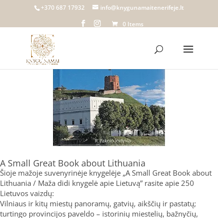
Home
/
Knygų namai Tenerifeje
/
Biblioteka
/
Pomėgiai
/ A Small
+370 687 17932
info@knygunamaitenerifeje.lt
Great Book about Lithuania
0 Items
A Small Great Book about Lithuania
Šioje mažoje suvenyrinėje knygelėje „A Small Great Book about
Lithuania / Maža didi knygelė apie Lietuvą” rasite apie 250
Lietuvos vaizdų:
Vilniaus ir kitų miestų panoramų, gatvių, aikščių ir pastatų;
turtingo provincijos paveldo – istorinių miestelių, bažnyčių,