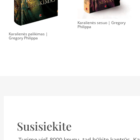
Karalienės sesuo | Gregory
Philippa
Karalienės palikimas |
Gregory Philippa
Susisiekite
Turime virš 8000 knygų, tad būkite kantrūs. Kat