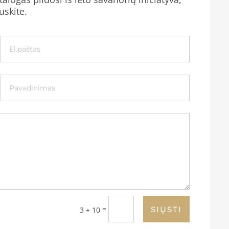
uskite.
=
SIŲSTI
3 + 10