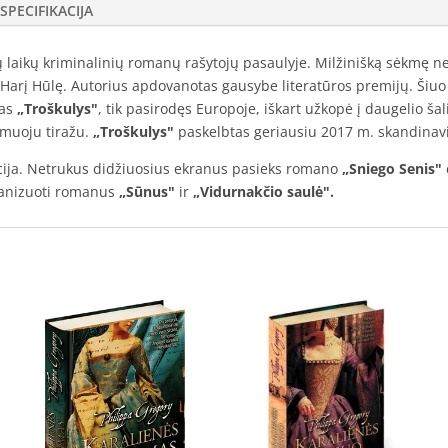
SPECIFIKACIJA
ų laikų kriminalinių romanų rašytojų pasaulyje. Milžinišką sėkmę ne 
pie Harį Hūlę. Autorius apdovanotas gausybe literatūros premijų. Ši
nas
„Troškulys"
, tik pasirodęs Europoje, iškart užkopė į daugelio šal
rmuoju tiražu.
„Troškulys"
paskelbtas geriausiu 2017 m. skandinaviš
ija. Netrukus didžiuosius ekranus pasieks romano
„Sniego Senis"
ranizuoti romanus
„Sūnus"
ir
„Vidurnakčio saulė".