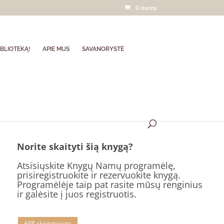
0 Items
BLIOTEKĄ!
APIE MUS
SAVANORYSTĖ
Norite skaityti šią knygą?
Atsisiųskite Knygų Namų programėlę,
prisiregistruokite ir rezervuokite knygą.
Programėlėje taip pat rasite mūsų renginius
ir galėsite į juos registruotis.
APP skaitytojams