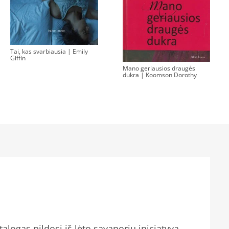
Tai, kas svarbiausia | Emily
Giffin
Mano geriausios draugės
dukra | Koomson Dorothy
alogas pildosi iš lėto savanorių iniciatyva,