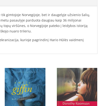
tik gimtojoje Norvegijoje, bet ir daugelyje užsienio šalių,
uo metu pasaulyje parduota daugiau kaip 36 milijonai
ių topų viršūnes, o Norvegijoje pateko į leidybos istoriją
kojo nuaro trileriu.
ekranizacija, kurioje pagrindinį Hario Hūlės vaidmenį