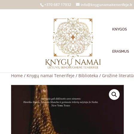
+370 687 17932
info@knygunamaitenerifeje.lt
KNYGOS
ERASMUS
Home
/
Knygų namai Tenerifeje
/
Biblioteka
/
Grožinė literatū