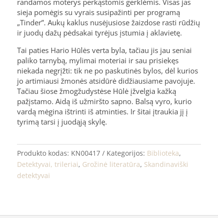
randamos moterys perkąstomis gerklėmis. Visas jas
sieja pomėgis su vyrais susipažinti per programą
„Tinder”. Aukų kaklus nusėjusiose žaizdose rasti rūdžių
ir juodų dažų pėdsakai tyrėjus įstumia į aklavietę.
Tai paties Hario Hūlės verta byla, tačiau jis jau seniai
paliko tarnybą, mylimai moteriai ir sau prisiekęs
niekada negrįžti: tik ne po paskutinės bylos, dėl kurios
jo artimiausi žmonės atsidūrė didžiausiame pavojuje.
Tačiau šiose žmogžudystėse Hūlė įžvelgia kažką
pažįstamo. Aidą iš užmiršto sapno. Balsą vyro, kurio
vardą mėgina ištrinti iš atminties. Ir šitai įtraukia jį į
tyrimą tarsi į juodąją skylę.
Produkto kodas:
KN00417
Kategorijos:
Biblioteka
,
Detektyvai, trileriai
,
Grožinė literatūra
,
Skandinaviški
detektyvai