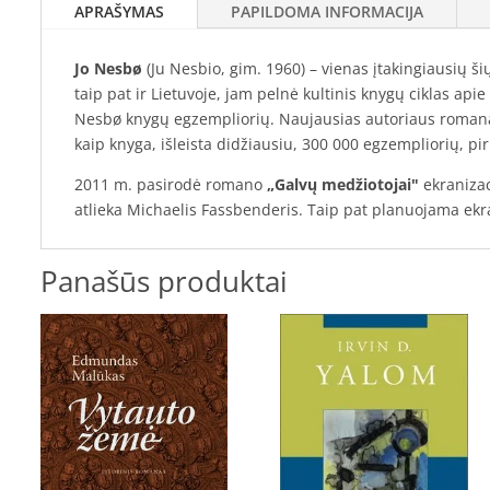
APRAŠYMAS
PAPILDOMA INFORMACIJA
Jo Nesbø
(Ju Nesbio, gim. 1960) – vienas įtakingiausių ši
taip pat ir Lietuvoje, jam pelnė kultinis knygų ciklas a
Nesbø knygų egzempliorių. Naujausias autoriaus roma
kaip knyga, išleista didžiausiu, 300 000 egzempliorių, pi
2011 m. pasirodė romano
„Galvų medžiotojai"
ekranizac
atlieka Michaelis Fassbenderis. Taip pat planuojama ek
Panašūs produktai