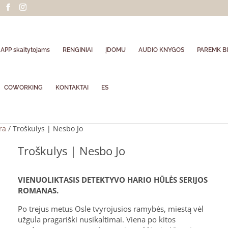
APP skaitytojams
RENGINIAI
ĮDOMU
AUDIO KNYGOS
PAREMK BI
COWORKING
KONTAKTAI
ES
ra
/ Troškulys | Nesbo Jo
Troškulys | Nesbo Jo
VIENUOLIKTASIS DETEKTYVO HARIO HŪLĖS SERIJOS
ROMANAS.
Po trejus metus Osle tvyrojusios ramybės, miestą vėl
užgula pragariški nusikaltimai. Viena po kitos