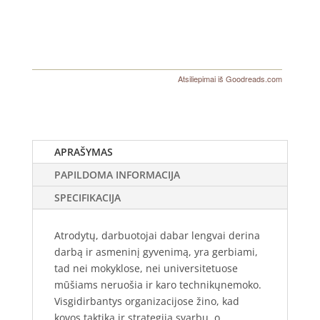
Atsiliepimai iš Goodreads.com
APRAŠYMAS
PAPILDOMA INFORMACIJA
SPECIFIKACIJA
Atrodytų, darbuotojai dabar lengvai derina
darbą ir asmeninį gyvenimą, yra gerbiami,
tad nei mokyklose, nei universitetuose
mūšiams neruošia ir karo technikųnemoko.
Visgidirbantys organizacijose žino, kad
kovos taktika ir strategija svarbu, o