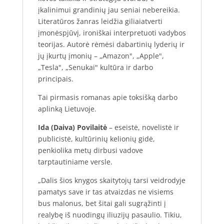
įkalinimui grandinių jau seniai nebereikia.
Literatūros žanras leidžia giliaiatverti
įmonėspjūvį, ironiškai interpretuoti vadybos
teorijas. Autorė rėmėsi dabartinių lyderių ir
jų įkurtų įmonių – „Amazon", „Apple",
„Tesla", „Senukai" kultūra ir darbo
principais.
Tai pirmasis romanas apie toksišką darbo
aplinką Lietuvoje.
Ida (Daiva) Povilaitė
– eseistė, novelistė ir
publicistė, kultūrinių kelionių gidė,
penkiolika metų dirbusi vadove
tarptautiniame versle.
„Dalis šios knygos skaitytojų tarsi veidrodyje
pamatys save ir tas atvaizdas ne visiems
bus malonus, bet šitai gali sugrąžinti į
realybę iš nuodingų iliuzijų pasaulio. Tikiu,