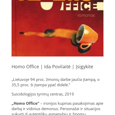
Homo Office | Ida Povilaitė | Įsigykite
„Lietuvoje 94 proc. žmonių darbe jaučia įtampą, o
35,5 proc. ši įtampa ypač didelė.”
Suicidologijos tyrimų centras, 2019
„Homo Office”
– ironijos kupinas pasakojimas apie
darbą ir vidinius demonus. Personažai ir situacijos
sukurti iš autentiškų asmenybių ir žinomų