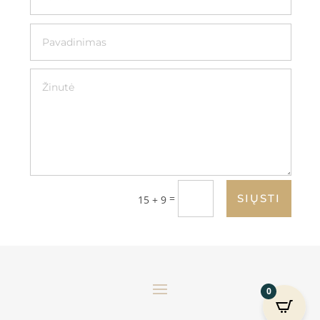
=
SIŲSTI
15 + 9
0