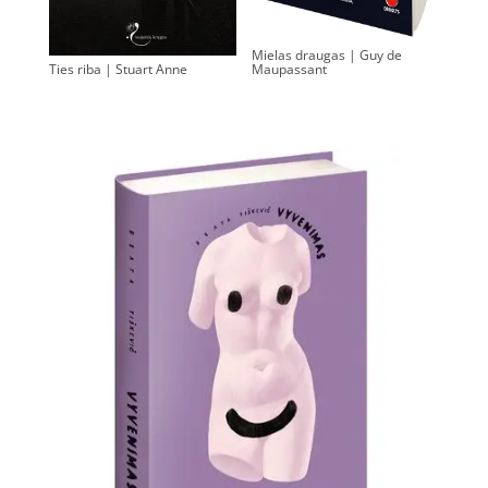
Mielas draugas | Guy de
Maupassant
Ties riba | Stuart Anne
0.00
€
0.00
€