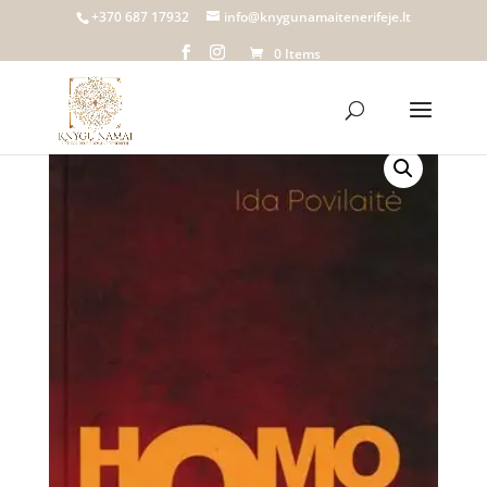
+370 687 17932
info@knygunamaitenerifeje.lt
0 Items
Home
/
Knygų namai Tenerifeje
/
Parduotuvė
/
Knygos
/ Homo Office | Ida Povilaitė | Įsigykite