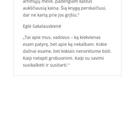
artimųjų meile, padengiam kaštus
aukščiausią kaina. Šią knygą perskaičiusi,
dar ne kartą prie jos grįšiu."
Eglė Sakalauskienė
„Tai apie mus, vadovus – ką kiekvienas
esam patyrę, bet apie ką nekalbam. Kokie
dažnai esame, bet kokiais nenorėtume būti.
Kaip netapti grobuonimi. Kaip su savimi
susikalbėti ir susitarti."