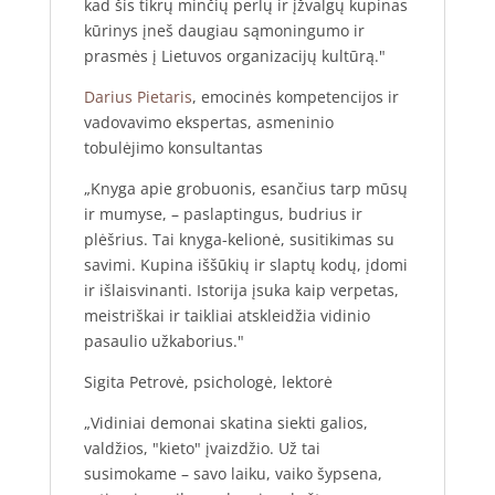
kad šis tikrų minčių perlų ir įžvalgų kupinas
kūrinys įneš daugiau sąmoningumo ir
prasmės į Lietuvos organizacijų kultūrą."
Darius Pietaris
, emocinės kompetencijos ir
vadovavimo ekspertas, asmeninio
tobulėjimo konsultantas
„Knyga apie grobuonis, esančius tarp mūsų
ir mumyse, – paslaptingus, budrius ir
plėšrius. Tai knyga-kelionė, susitikimas su
savimi. Kupina iššūkių ir slaptų kodų, įdomi
ir išlaisvinanti. Istorija įsuka kaip verpetas,
meistriškai ir taikliai atskleidžia vidinio
pasaulio užkaborius."
Sigita Petrovė, psichologė, lektorė
„Vidiniai demonai skatina siekti galios,
valdžios, "kieto" įvaizdžio. Už tai
susimokame – savo laiku, vaiko šypsena,