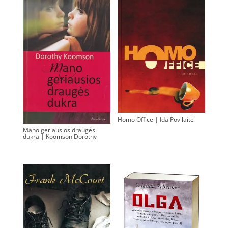
Homo Office | Ida Povilaitė
Mano geriausios draugės
0.00
€
dukra | Koomson Dorothy
0.00
€