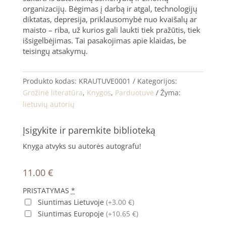
organizacijų. Bėgimas į darbą ir atgal, technologijų
diktatas, depresija, priklausomybė nuo kvaišalų ar
maisto – riba, už kurios gali laukti tiek pražūtis, tiek
išsigelbėjimas. Tai pasakojimas apie klaidas, be
teisingų atsakymų.
Produkto kodas:
KRAUTUVE0001
Kategorijos:
Grožinė literatūra
,
Knygos
,
Parduotuvė
Žyma:
lietuvių autorių
Įsigykite ir paremkite biblioteką
Knyga atvyks su autorės autografu!
11.00
€
PRISTATYMAS
*
Siuntimas Lietuvoje
(+3.00 €)
Siuntimas Europoje
(+10.65 €)