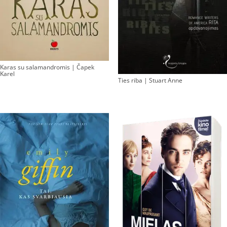
Karas su salamandromis | Čapek
Karel
Ties riba | Stuart Anne