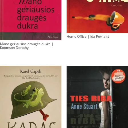
Homo Office | Ida Povilaitė
Mano geriausios draugės dukra |
Koomson Dorothy