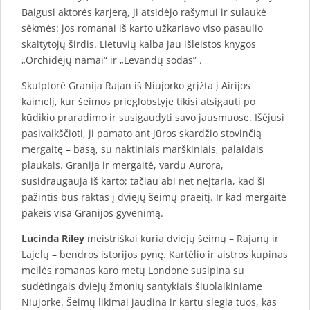
Baigusi aktorės karjerą, ji atsidėjo rašymui ir sulaukė
sėkmės: jos romanai iš karto užkariavo viso pasaulio
skaitytojų širdis. Lietuvių kalba jau išleistos knygos
„Orchidėjų namai“ ir „Levandų sodas” .
Skulptorė Granija Rajan iš Niujorko grįžta į Airijos
kaimelį, kur šeimos prieglobstyje tikisi atsigauti po
kūdikio praradimo ir susigaudyti savo jausmuose. Išėjusi
pasivaikščioti, ji pamato ant jūros skardžio stovinčią
mergaitę – basą, su naktiniais marškiniais, palaidais
plaukais. Granija ir mergaitė, vardu Aurora,
susidraugauja iš karto; tačiau abi net neįtaria, kad ši
pažintis bus raktas į dviejų šeimų praeitį. Ir kad mergaitė
pakeis visa Granijos gyvenimą.
Lucinda Riley
meistriškai kuria dviejų šeimų – Rajanų ir
Lajelų – bendros istorijos pynę. Kartėlio ir aistros kupinas
meilės romanas karo metų Londone susipina su
sudėtingais dviejų žmonių santykiais šiuolaikiniame
Niujorke. Šeimų likimai jaudina ir kartu slegia tuos, kas