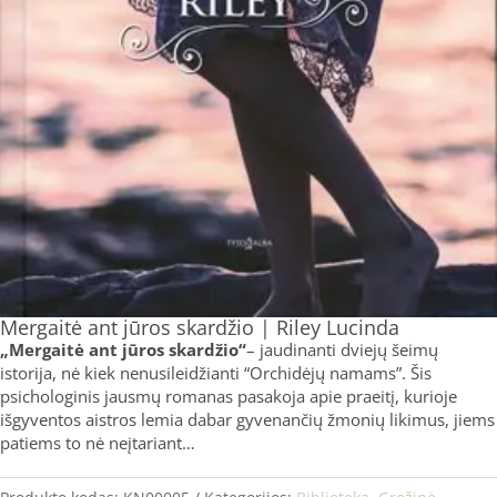
Mergaitė ant jūros skardžio | Riley Lucinda
„Mergaitė ant jūros skardžio“
– jaudinanti dviejų šeimų
istorija, nė kiek nenusileidžianti “Orchidėjų namams”. Šis
psichologinis jausmų romanas pasakoja apie praeitį, kurioje
išgyventos aistros lemia dabar gyvenančių žmonių likimus, jiems
patiems to nė neįtariant…