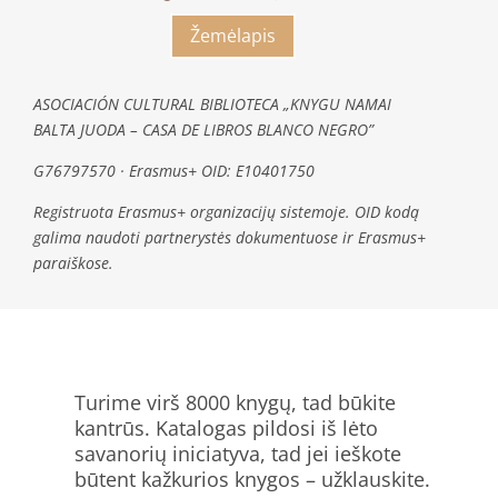
Žemėlapis
ASOCIACIÓN CULTURAL BIBLIOTECA „KNYGU NAMAI
BALTA JUODA – CASA DE LIBROS BLANCO NEGRO”
G76797570 · Erasmus+ OID: E10401750
Registruota Erasmus+ organizacijų sistemoje. OID kodą
galima naudoti partnerystės dokumentuose ir Erasmus+
paraiškose.
Turime virš 8000 knygų, tad būkite
kantrūs. Katalogas pildosi iš lėto
savanorių iniciatyva, tad jei ieškote
būtent kažkurios knygos – užklauskite.