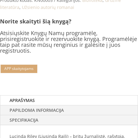
Produkto kodas:
KN00005
Kategorijos:
Biblioteka
,
Grožinė
literatūra
,
Užsienio autorių romanai
Norite skaityti šią knygą?
Atsisiųskite Knygų Namų programėlę,
prisiregistruokite ir rezervuokite knygą. Programėlėje
taip pat rasite mūsų renginius ir galėsite į juos
registruotis.
APP skaitytojams
APRAŠYMAS
PAPILDOMA INFORMACIJA
SPECIFIKACIJA
Lucinda Riley (Liusinda Raili) – britų žurnalistė, rašytoja.