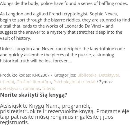
Alongside the body, police have found a series of baffling codes.
As Langdon and a gifted French cryptologist, Sophie Neveu,
begin to sort through the bizarre riddles, they are stunned to find
a trail that leads to the works of Leonardo Da Vinci – and
suggests the answer to a mystery that stretches deep into the
vault of history.
Unless Langdon and Neveu can decipher the labyrinthine code
and quickly assemble the pieces of the puzzle, a stunning
historical truth will be lost forever…
Produkto kodas:
KN02307
Kategorijos:
Biblioteka
,
Detektyvai,
trileriai
,
Grožinė literatūra
,
Psichologiniai trileriai
Žymos:
detektyvas
,
romanas
,
trileris
Norite skaityti šią knygą?
Atsisiųskite Knygų Namų programėlę,
prisiregistruokite ir rezervuokite knygą. Programėlėje
taip pat rasite mūsų renginius ir galėsite į juos
registruotis.