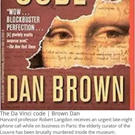
The Da Vinci code | Brown Dan
Harvard professor Robert Langdon receives an urgent late-night
phone call while on business in Paris: the elderly curator of the
Louvre has been brutally murdered inside the museum.