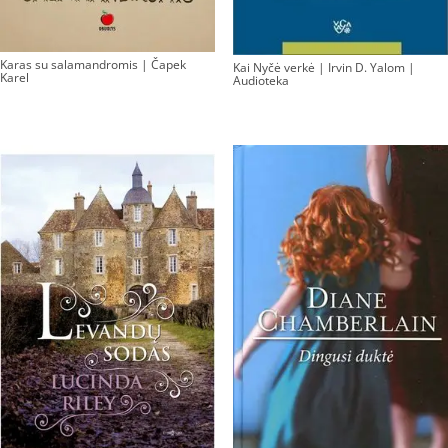
Karas su salamandromis | Čapek
Kai Nyčė verkė | Irvin D. Yalom |
Karel
Audioteka