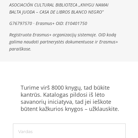
ASOCIACIÓN CULTURAL BIBLIOTECA „KNYGU NAMAI
BALTA JUODA – CASA DE LIBROS BLANCO NEGRO”
G76797570 · Erasmus+ OID: E10401750
Registruota Erasmus+ organizacijų sistemoje. OID kodą
galima naudoti partnerystės dokumentuose ir Erasmus+
paraiškose.
Turime virš 8000 knygų, tad būkite
kantrūs. Katalogas pildosi iš lėto
savanorių iniciatyva, tad jei ieškote
būtent kažkurios knygos – užklauskite.