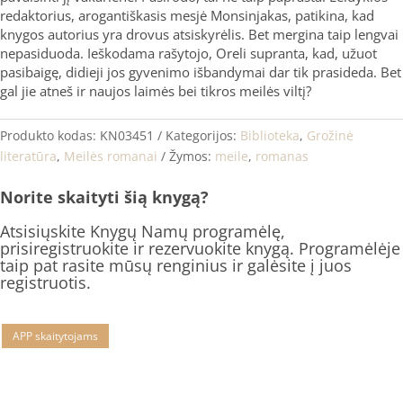
redaktorius, arogantiškasis mesjė Monsinjakas, patikina, kad
knygos autorius yra drovus atsiskyrėlis. Bet mergina taip lengvai
nepasiduoda. Ieškodama rašytojo, Oreli supranta, kad, užuot
pasibaigę, didieji jos gyvenimo išbandymai dar tik prasideda. Bet
gal jie atneš ir naujos laimės bei tikros meilės viltį?
Produkto kodas:
KN03451
Kategorijos:
Biblioteka
,
Grožinė
literatūra
,
Meilės romanai
Žymos:
meile
,
romanas
Norite skaityti šią knygą?
Atsisiųskite Knygų Namų programėlę,
prisiregistruokite ir rezervuokite knygą. Programėlėje
taip pat rasite mūsų renginius ir galėsite į juos
registruotis.
APP skaitytojams