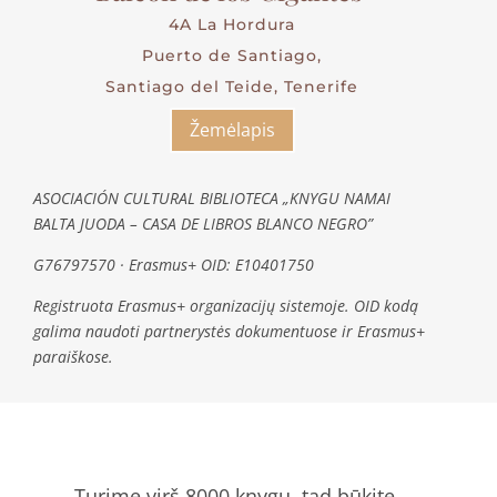
4A La Hordura
Puerto de Santiago,
Santiago del Teide, Tenerife
Žemėlapis
ASOCIACIÓN CULTURAL BIBLIOTECA „KNYGU NAMAI
BALTA JUODA – CASA DE LIBROS BLANCO NEGRO”
G76797570 · Erasmus+ OID: E10401750
Registruota Erasmus+ organizacijų sistemoje. OID kodą
galima naudoti partnerystės dokumentuose ir Erasmus+
paraiškose.
Turime virš 8000 knygų, tad būkite