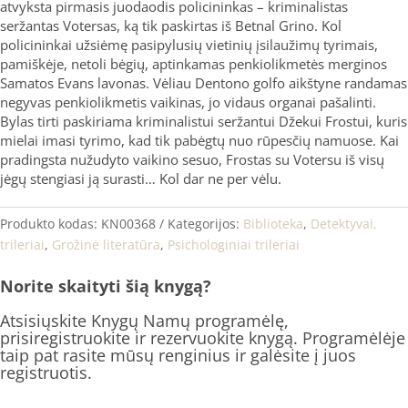
atvyksta pirmasis juodaodis policininkas – kriminalistas
seržantas Votersas, ką tik paskirtas iš Betnal Grino. Kol
policininkai užsiėmę pasipylusių vietinių įsilaužimų tyrimais,
pamiškėje, netoli bėgių, aptinkamas penkiolikmetės merginos
Samatos Evans lavonas. Vėliau Dentono golfo aikštyne randamas
negyvas penkiolikmetis vaikinas, jo vidaus organai pašalinti.
Bylas tirti paskiriama kriminalistui seržantui Džekui Frostui, kuris
mielai imasi tyrimo, kad tik pabėgtų nuo rūpesčių namuose. Kai
pradingsta nužudyto vaikino sesuo, Frostas su Votersu iš visų
jėgų stengiasi ją surasti… Kol dar ne per vėlu.
Produkto kodas:
KN00368
Kategorijos:
Biblioteka
,
Detektyvai,
trileriai
,
Grožinė literatūra
,
Psichologiniai trileriai
Norite skaityti šią knygą?
Atsisiųskite Knygų Namų programėlę,
prisiregistruokite ir rezervuokite knygą. Programėlėje
taip pat rasite mūsų renginius ir galėsite į juos
registruotis.