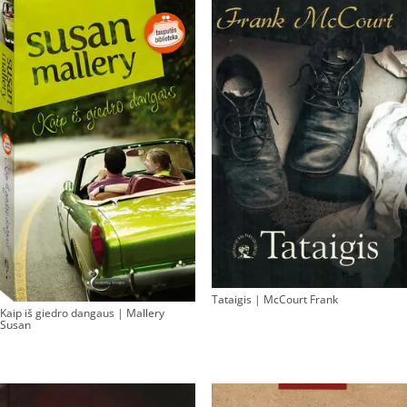
Tataigis | McCourt Frank
Kaip iš giedro dangaus | Mallery
Susan