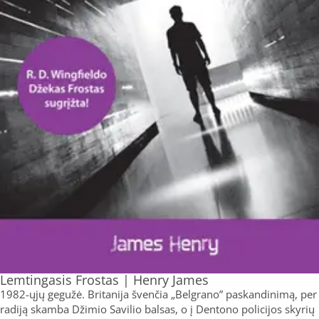
Lemtingasis Frostas | Henry James
1982-ųjų gegužė. Britanija švenčia „Belgrano” paskandinimą, per
radiją skamba Džimio Savilio balsas, o į Dentono policijos skyrių