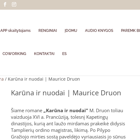
APP skaitytojams
RENGINIAI
ĮDOMU
AUDIO KNYGOS
PAREMK BI
COWORKING
KONTAKTAI
ES
ra
/ Karūna ir nuodai | Maurice Druon
Karūna ir nuodai | Maurice Druon
Šiame romane
„Karūna ir nuodai”
M. Druon toliau
vaizduoja XVI a. Prancūziją, tolesnį Kapetingų
dinastijos, kurią ant laužo mirdamas prakeikė didysis
Tamplierių ordino magistras, likimą. Po Pilypo
Gražiojo mirties sostą paveldėjo vyriausiasis jo sūnus