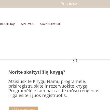
0 Items
BLIOTEKĄ!
APIE MUS
SAVANORYSTĖ
Norite skaityti šią knygą?
Atsisiųskite Knygų Namų programėlę,
prisiregistruokite ir rezervuokite knygą.
Programėlėje taip pat rasite mūsų renginius
ir galėsite į juos registruotis.
APP skaitytojams