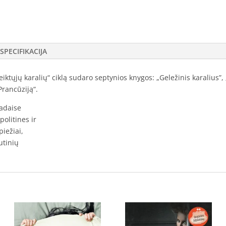
SPECIFIKACIJA
akeiktųjų karalių“ ciklą sudaro septynios knygos: „Geležinis karalius”
 Prancūziją“.
kadaise
politines ir
iežiai,
utinių