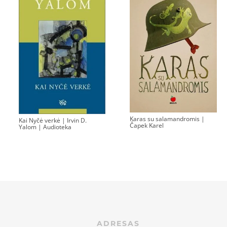
Karas su salamandromis |
Kai Nyčė verkė | Irvin D.
Čapek Karel
Yalom | Audioteka
ADRESAS