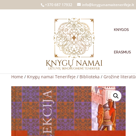
+370 687 17932
info@knygunamaitenerifeje.lt
KNYGOS
ERASMUS
Home
/
Knygų namai Tenerifeje
/
Biblioteka
/
Grožinė literatū