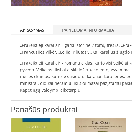
APRAŠYMAS
PAPILDOMA INFORMACIJA
„Prakeiktieji karaliai" - garsi istorinė 7 tomų freska. „Pr
„Prancūzijos vilkė“, „Lelija ir liūtas“, „Kai karalius žlugdo
„Prakeiktieji karaliai" - romanų ciklas, kurio visi veikėjai 
gyveno. Veikalas tiksliai atskleidžia kasdieninį gyvenimą, 
meilės dramas, kuriose susiduria karaliai, karalienės, pop
ministrai, didikai neramiu, iki šiol mažai pažįstamu pask
Kapetingų valdymo laikotarpiu.
Panašūs produktai