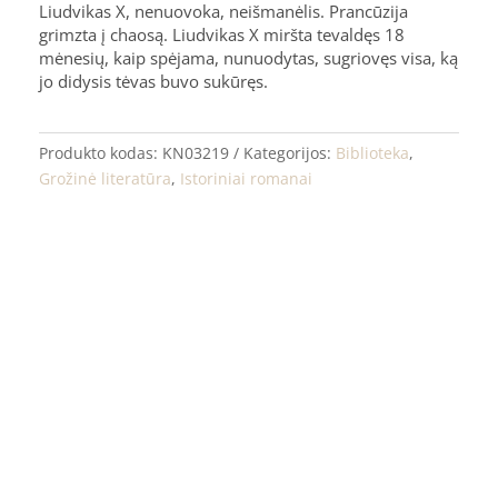
Liudvikas X, nenuovoka, neišmanėlis. Prancūzija
grimzta į chaosą. Liudvikas X miršta tevaldęs 18
mėnesių, kaip spėjama, nunuodytas, sugriovęs visa, ką
jo didysis tėvas buvo sukūręs.
Produkto kodas:
KN03219
Kategorijos:
Biblioteka
,
Grožinė literatūra
,
Istoriniai romanai