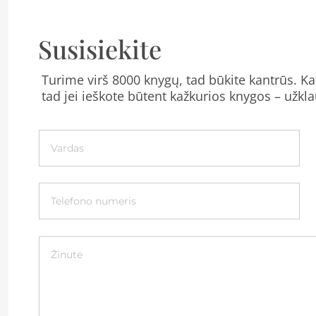
Susisiekite
Turime virš 8000 knygų, tad būkite kantrūs. Kat
tad jei ieškote būtent kažkurios knygos – užkla