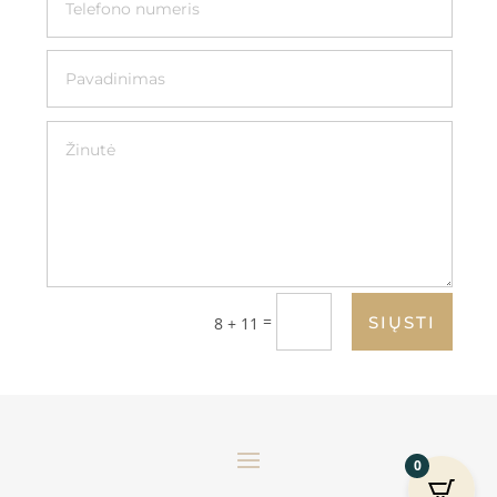
=
SIŲSTI
8 + 11
0