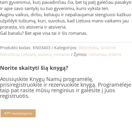
tam gyvenimui, kurį pavadinčiau čia, bet tą patį galėčiau pasakyti
ir apie savo santykį su tuo gyvenimu, kuris vyksta ten.
Auginu vaikus, dirbu, keliauju ir nepaliaujamai stengiuosi kažkuo
užpildyti tuštumą, kuri, suvokus, kad Lietuva mano vaikams jau
prarasta, vis atsiveria ir atsiveria.
Gal banalu? Bet apie visa tai ir šis romanas.
Produkto kodas:
KN03403
Kategorijos:
Biblioteka
,
Grožinė
literatūra
,
Lietuvių autorių romanai
Žymos:
romanas
,
trileris
Norite skaityti šią knygą?
Atsisiųskite Knygų Namų programėlę,
prisiregistruokite ir rezervuokite knygą. Programėlėje
taip pat rasite mūsų renginius ir galėsite į juos
registruotis.
APP skaitytojams