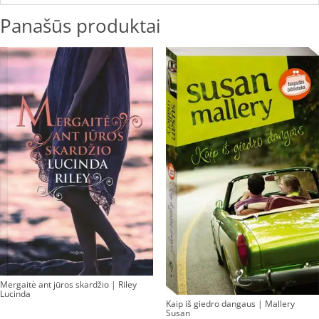
Panašūs produktai
Mergaitė ant jūros skardžio | Riley
Lucinda
Kaip iš giedro dangaus | Mallery
Susan