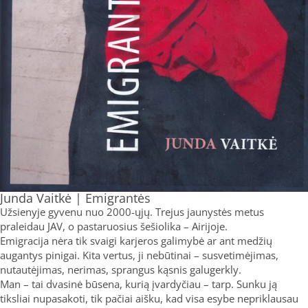
Junda Vaitkė | Emigrantės
Užsienyje gyvenu nuo 2000-ųjų. Trejus jaunystės metus
praleidau JAV, o pastaruosius šešiolika – Airijoje.
Emigracija nėra tik svaigi karjeros galimybė ar ant medžių
augantys pinigai. Kita vertus, ji nebūtinai – susvetimėjimas,
nutautėjimas, nerimas, sprangus kąsnis galugerkly.
Man – tai dvasinė būsena, kurią įvardyčiau – tarp. Sunku ją
tiksliai nupasakoti, tik pačiai aišku, kad visa esybe nepriklausau