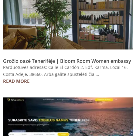
Grožio oazė Tenerifėje | Bloom Room Women embassy
Parduotuvės adresas: Calle El Cardón 2, Edf. Karma, Local 16,
Costa Adeje, 38660. Arba galite spustelėti čia:...
READ MORE