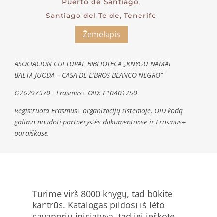
Puerto de Santiago,
Santiago del Teide, Tenerife
Žemėlapis
ASOCIACIÓN CULTURAL BIBLIOTECA „KNYGU NAMAI
BALTA JUODA – CASA DE LIBROS BLANCO NEGRO”
G76797570 · Erasmus+ OID: E10401750
Registruota Erasmus+ organizacijų sistemoje. OID kodą
galima naudoti partnerystės dokumentuose ir Erasmus+
paraiškose.
Turime virš 8000 knygų, tad būkite
kantrūs. Katalogas pildosi iš lėto
savanorių iniciatyva, tad jei ieškote