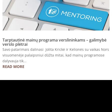
Tarptautinė mainų programa verslininkams – galimybė
verslo plėtrai
Savo patarimais dalinasi Jolita Krickė ir Kelionės su vaikas Nors
visuomenėje palaipsniui dūžta mitai, kad mainų programose
dalyvauja tik...
READ MORE