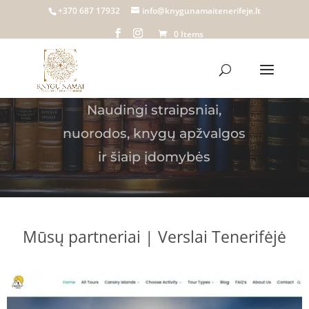
+370 687 17932
info@knygunamaitenerifeje.lt
Blog'as
0 Items
Naudingi straipsniai,
nuorodos, knygų apžvalgos
ir šiaip įdomybės
Mūsų partneriai | Verslai Tenerifėjė