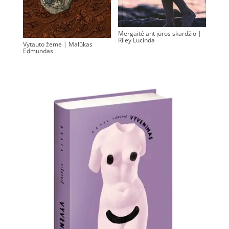
Mergaitė ant jūros skardžio |
Riley Lucinda
Vytauto žemė | Malūkas
0.00
€
Edmundas
0.00
€