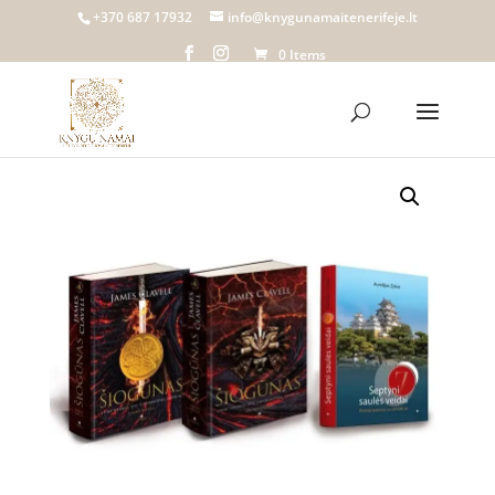
+370 687 17932
info@knygunamaitenerifeje.lt
0 Items
Home
/
Knygų namai Tenerifeje
/
Parduotuvė
/
Knygos
/ Komplektas ŠIOGŪNAS + SEPTYNI SAULĖS
VEIDAI | James Clavell, Aurelijus Zykas