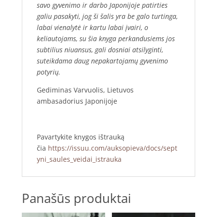
savo gyvenimo ir darbo Japonijoje patirties
galiu pasakyti, jog ši šalis yra be galo turtinga,
labai vienalytė ir kartu labai įvairi, o
keliautojams, su šia knyga perkandusiems jos
subtilius niuansus, gali dosniai atsilyginti,
suteikdama daug nepakartojamų gyvenimo
potyrių.
Gediminas Varvuolis, Lietuvos
ambasadorius Japonijoje
Pavartykite knygos ištrauką
čia
https://issuu.com/auksopieva/docs/sept
yni_saules_veidai_istrauka
Panašūs produktai