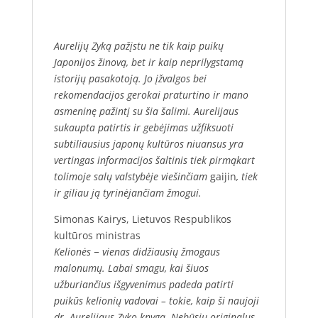
Aurelijų Zyką pažįstu ne tik kaip puikų
Japonijos žinovą, bet ir kaip neprilygstamą
istorijų pasakotoją. Jo įžvalgos bei
rekomendacijos gerokai praturtino ir mano
asmeninę pažintį su šia šalimi. Aurelijaus
sukaupta patirtis ir gebėjimas užfiksuoti
subtiliausius japonų kultūros niuansus yra
vertingas informacijos šaltinis tiek pirmąkart
tolimoje salų valstybėje viešinčiam
gaijin
, tiek
ir giliau ją tyrinėjančiam žmogui.
Simonas Kairys, Lietuvos Respublikos
kultūros ministras
Kelionės − vienas didžiausių žmogaus
malonumų. Labai smagu, kai šiuos
užburiančius išgyvenimus padeda patirti
puikūs kelionių vadovai – tokie, kaip ši naujoji
dr. Aurelijaus Zyko knyga. Nebūsiu originalus