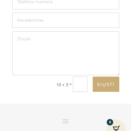
=
SIŲSTI
10 + 3
0