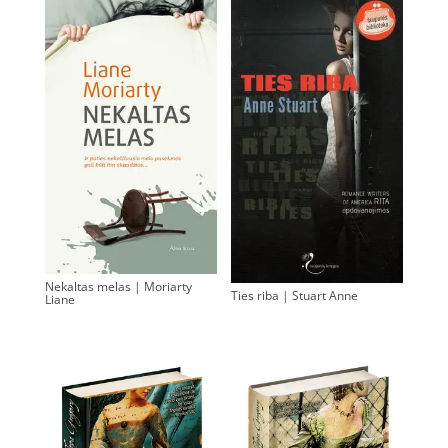
Nekaltas melas | Moriarty
Ties riba | Stuart Anne
Liane
0.00
€
0.00
€