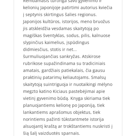
Remdamasis turtinga savo gyvenimo ir
kelionių Japonijoje patirtimi autorius kviečia
į septynis skirtingus šalies regionus.
Japonijos kultūros, istorijos, meno bruožus
jis atskleidžia vesdamas skaitytoją po
magiškas šventyklas, sodus, pilis, kalnuose
slypinčius kaimelius, įspūdingus
didmiesčius, stotis ir net...
šurmuliuojančias sankryžas. Atskirose
rubrikose supažindinama su tradiciniais
amatais, gardžiais patiekalais, čia gausu
praktinių patarimų keliautojams. Smalsų
skaitytoją suintriguoja ir nuotaikingi mėlyno
megzto katino Kiciaus pastebėjimai apie
vietinį gyvenimo būdą. Knyga skiriama tiek
planuojantiems kelionę po Japoniją, tiek
lankantiems aprašomus objektus, tiek
norintiems pažinti tūkstantmete istorija
alsuojantį kraštą ar trokštantiems nuskristi į
šią šalį vaizduotės sparnais.