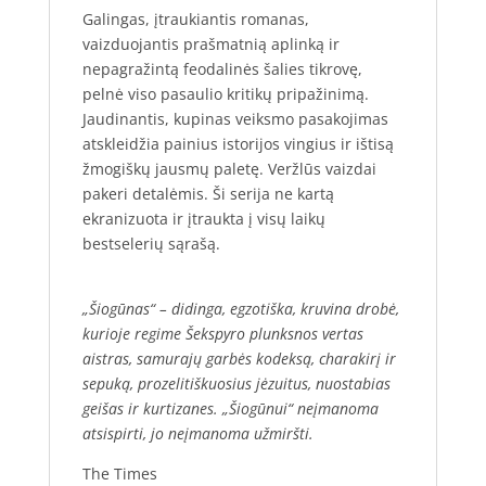
Galingas, įtraukiantis romanas,
vaizduojantis prašmatnią aplinką ir
nepagražintą feodalinės šalies tikrovę,
pelnė viso pasaulio kritikų pripažinimą.
Jaudinantis, kupinas veiksmo pasakojimas
atskleidžia painius istorijos vingius ir ištisą
žmogiškų jausmų paletę. Veržlūs vaizdai
pakeri detalėmis. Ši serija ne kartą
ekranizuota ir įtraukta į visų laikų
bestselerių sąrašą.
„Šiogūnas“ – didinga, egzotiška, kruvina drobė,
kurioje regime Šekspyro plunksnos vertas
aistras, samurajų garbės kodeksą, charakirį ir
sepuką, prozelitiškuosius jėzuitus, nuostabias
geišas ir kurtizanes. „Šiogūnui“ neįmanoma
atsispirti, jo neįmanoma užmiršti.
The Times