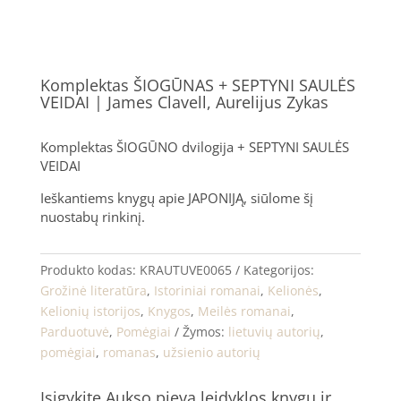
Komplektas ŠIOGŪNAS + SEPTYNI SAULĖS
VEIDAI | James Clavell, Aurelijus Zykas
Komplektas ŠIOGŪNO dvilogija + SEPTYNI SAULĖS
VEIDAI
Ieškantiems knygų apie JAPONIJĄ, siūlome šį
nuostabų rinkinį.
Produkto kodas:
KRAUTUVE0065
Kategorijos:
Grožinė literatūra
,
Istoriniai romanai
,
Kelionės
,
Kelionių istorijos
,
Knygos
,
Meilės romanai
,
Parduotuvė
,
Pomėgiai
Žymos:
lietuvių autorių
,
pomėgiai
,
romanas
,
užsienio autorių
Įsigykite Aukso pieva leidyklos knygų ir