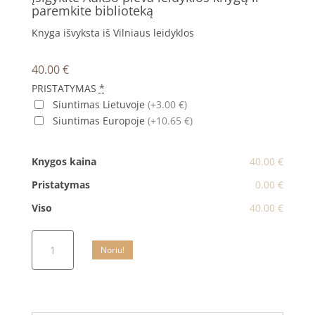
paremkite biblioteką
Knyga išvyksta iš Vilniaus leidyklos
40.00
€
PRISTATYMAS
*
Siuntimas Lietuvoje
(+3.00 €)
Siuntimas Europoje
(+10.65 €)
Knygos kaina
40.00 €
Pristatymas
0.00 €
Viso
40.00 €
produkto
Noriu!
kiekis:
Komplektas
ŠIOGŪNAS
+