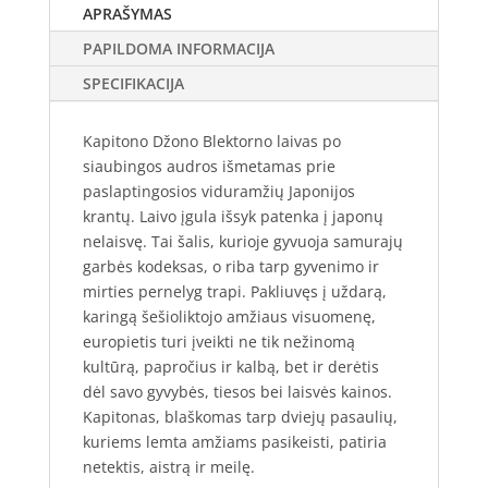
SEPTYNI
APRAŠYMAS
SAULĖS
PAPILDOMA INFORMACIJA
VEIDAI
|
SPECIFIKACIJA
James
Clavell,
Kapitono Džono Blektorno laivas po
Aurelijus
siaubingos audros išmetamas prie
Zykas
paslaptingosios viduramžių Japonijos
krantų. Laivo įgula išsyk patenka į japonų
nelaisvę. Tai šalis, kurioje gyvuoja samurajų
garbės kodeksas, o riba tarp gyvenimo ir
mirties pernelyg trapi. Pakliuvęs į uždarą,
karingą šešioliktojo amžiaus visuomenę,
europietis turi įveikti ne tik nežinomą
kultūrą, papročius ir kalbą, bet ir derėtis
dėl savo gyvybės, tiesos bei laisvės kainos.
Kapitonas, blaškomas tarp dviejų pasaulių,
kuriems lemta amžiams pasikeisti, patiria
netektis, aistrą ir meilę.