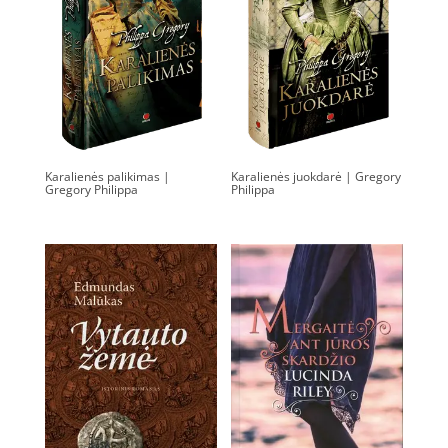
Karalienės palikimas |
Karalienės juokdarė | Gregory
Gregory Philippa
Philippa
0.00
€
0.00
€