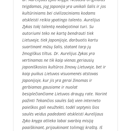
teigdamas, jog Japonija yra unikali šalis ir jos
kultūriniams bei civilizaciniams kodams
atskleisti reikia ypatingo talento. Aurelijus
Zykas tokį talentą neabejotinai turi. Su
autoriumi teko ne kartą bendrauti tiek
Lietuvoje, tiek Japonijoje, darbuotis kartu
suartinant mūsų šalis, statant tarp jų
žmogiškus tiltus. Dr. Aurelijus Zykas yra
vertinamas ne tik kaip vienas geriausių
japoniškosios kultūros žinovų Lietuvoje, bet ir
kaip puikus Lietuvos visuomenės atstovas
Japonijoje, kur jis yra gerai žinomas ir
gerbiamas gausiame ir nuolat
besiplečiančiame Lietuvos draugų rate. Norint
pažinti Tekančios saulės šalį vien interneto
paieškos gali neužtekti, todėl septynis šios
saulės veidus padedanti atskleisti Aurelijaus
Zyko knyga atlieka labai svarbią misiją
paaiškinant, prijaukinant tolimąjį kraštą. Iš