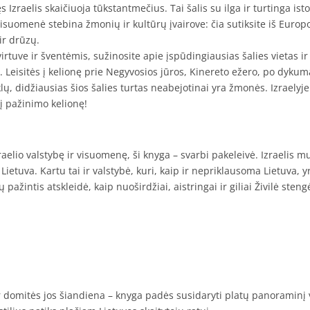
ęs Izraelis skaičiuoja tūkstantmečius. Tai šalis su ilga ir turtinga ist
io visuomenė stebina žmonių ir kultūrų įvairove: čia sutiksite iš Euro
Ž
ir drūzų.
irtuve ir šventėmis, sužinosite apie įspūdingiausias šalies vietas i
kt. Leisitės į kelionę prie Negyvosios jūros, Kinereto ežero, po dykum
ų, didžiausias šios šalies turtas neabejotinai yra žmonės. Izraelyje
į pažinimo kelionę!
aelio valstybę ir visuomenę, ši knyga – svarbi pakeleivė. Izraelis m
ietuva. Kartu tai ir valstybė, kuri, kaip ir nepriklausoma Lietuva, y
pažintis atskleidė, kaip nuoširdžiai, aistringai ir giliai Živilė steng
 ar domitės jos šiandiena – knyga padės susidaryti platų panoraminį va