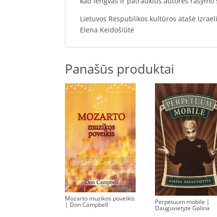
kad lengvas ir patrauklus autorės rašymo st
Lietuvos Respublikos kultūros atašė Izrael
Elena Keidošiūtė
Panašūs produktai
Mozarto muzikos poveikis
Perpetuum mobile |
| Don Campbell
Dauguvietytė Galina
0.00
€
0.00
€