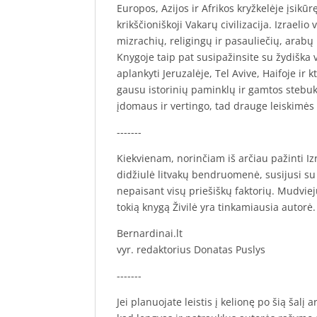
Europos, Azijos ir Afrikos kryžkelėje įsikūr
krikščioniškoji Vakarų civilizacija. Izrael
mizrachių, religingų ir pasauliečių, arabų 
Knygoje taip pat susipažinsite su žydiška v
aplankyti Jeruzalėje, Tel Avive, Haifoje ir 
gausu istorinių paminklų ir gamtos stebukl
įdomaus ir vertingo, tad drauge leiskimės 
-------
Kiekvienam, norinčiam iš arčiau pažinti Izr
didžiulė litvakų bendruomenė, susijusi su L
nepaisant visų priešiškų faktorių. Mudviejų 
tokią knygą Živilė yra tinkamiausia autorė.
Bernardinai.lt
vyr. redaktorius Donatas Puslys
-------
Jei planuojate leistis į kelionę po šią šalį