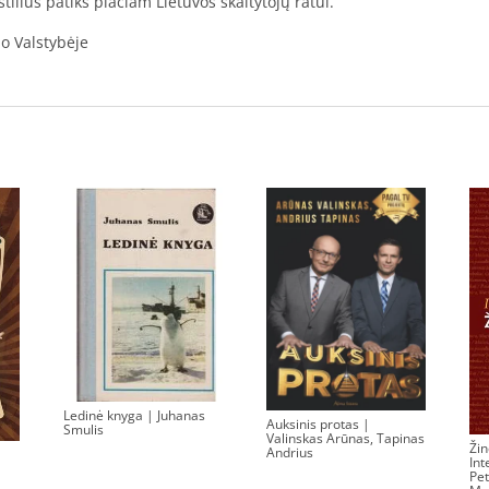
ilius patiks plačiam Lietuvos skaitytojų ratui.
io Valstybėje
Ledinė knyga | Juhanas
Auksinis protas |
Smulis
Valinskas Arūnas, Tapinas
Žin
Andrius
0.00
€
Int
0.00
€
Pet