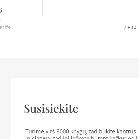
3
,
7 + 10
erife
Susisiekite
Turime virš 8000 knygų, tad būkite kantrūs. 
iniciatyva, tad jei ieškote būtent kažkurios 