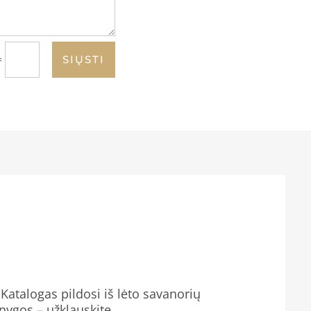
=
SIŲSTI
Katalogas pildosi iš lėto savanorių
knygos – užklauskite.