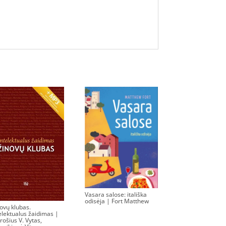
Vasara salose: itališka
odisėja | Fort Matthew
ovų klubas.
0.00
€
elektualus žaidimas |
rošius V. Vytas,