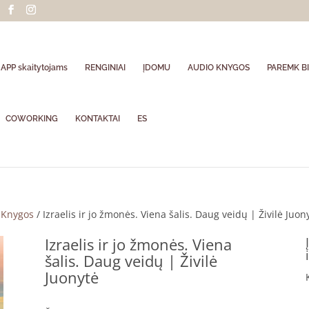
APP skaitytojams
RENGINIAI
ĮDOMU
AUDIO KNYGOS
PAREMK BI
COWORKING
KONTAKTAI
ES
/
Knygos
/ Izraelis ir jo žmonės. Viena šalis. Daug veidų | Živilė Juon
Izraelis ir jo žmonės. Viena
šalis. Daug veidų | Živilė
Juonytė