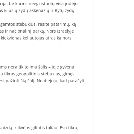
veidų
orija, be kurios neegzistuotų visa judėjo-
|
pos kilusių žydų aškenazių ir Rytų žydų
ivilė
Juonytė
r gamtos stebuklus, rasite patarimų, ką
as ir nacionalinį parką. Nors Izraelyje
 kiekvienas keliautojas atras ką nors
ums nėra tik tolima šalis – joje gyvena
ra tikras geopolitinis stebuklas, gimęs
ėsi pažinti šią šalį. Neabejoju, kad parašyti
izdą ir įkvėps gilintis toliau. Esu tikra,