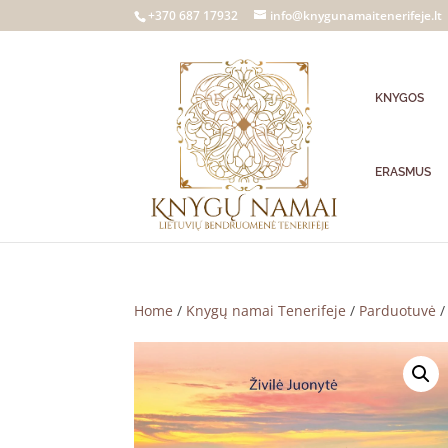
+370 687 17932
info@knygunamaitenerifeje.lt
KNYGOS
ERASMUS
Home
/
Knygų namai Tenerifeje
/
Parduotuvė