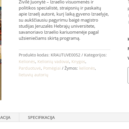
Živilė Juonytė – Izraelio visuomenės ir
politikos specialistė, straipsnių ir paskaitų
apie Izraelį autorė, kurį laiką gyveno Izraelyje,
su aukščiausiu pagyrimu baigė magistro
studijas Jeruzalės Hebrajų universitete,
savanoriavo Izraelio kariuomenėje pagal
užsieniečiams skirtą programą.
Produkto kodas:
KRAUTUVE0052
Kategorijos:
Kelionės
,
Kelionių vadovai
,
Knygos
,
Parduotuvė
,
Pomėgiai
Žymos:
kelionės
,
lietuvių autorių
k
I
i
j
š
ACIJA
SPECIFIKACIJA