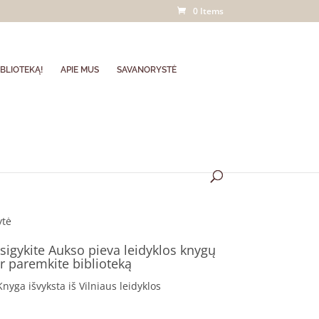
0 Items
BLIOTEKĄ!
APIE MUS
SAVANORYSTĖ
ytė
Įsigykite Aukso pieva leidyklos knygų
ir paremkite biblioteką
Knyga išvyksta iš Vilniaus leidyklos