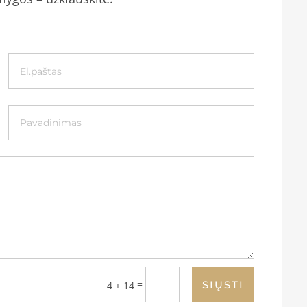
=
SIŲSTI
4 + 14