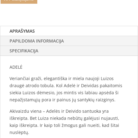
APRAŠYMAS
PAPILDOMA INFORMACIJA
SPECIFIKACIJA
ADELĖ
Veriančiai graži, elegantiška ir miela naujoji Luizos
draugė atrodo tobula. Kol Adelė ir Deividas pakaitomis
siekia Luizos dėmesio, jos mintis vis labiau apsėda ši
nepažįstamųjų pora ir painus jų santykių raizginys.
Akivaizdu viena – Adelės ir Deivido santuoka yra
iškreipta. Bet Luiza niekada nebūtų galėjusi nujausti,
kaip iškreipta. Ir kaip toli žmogus gali nueiti, kad šitai
nuslėptų.