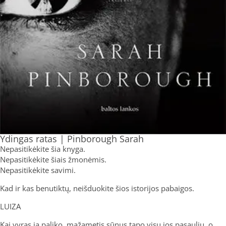
Ydingas ratas | Pinborough Sarah
Nepasitikėkite šia knyga.
Nepasitikėkite šiais žmonėmis.
Nepasitikėkite savimi.
Kad ir kas benutiktų, neišduokite šios istorijos pabaigos.
LUIZA
Kai vyras ją paliko, mažametis sūnus tapo visu jos pasauliu, o