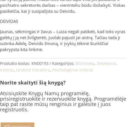
psichiatro sekretorės darbas – vieninteliu būdu išsilaikyti. Viskas
pasikeičia, kai ji susipažįsta su Deividu.
DEIVIDAS
Jaunas, sėkmingas ir žavus – Luiza negali patikėti, kad toks vyras
galėtų į ją net žvilgterėti, juolab pajusti jai aistrą. Tačiau tada ji
sutinka Adelę, Deivido žmoną, ir įvykių tėkmė šiurkščiai
pakrypsta kita linkme.
Produkto kodas:
KN00193
Kategorijos:
Biblioteka
,
Detektyvai,
trileriai
,
Grožinė literatūra
,
Psichologiniai trileriai
Norite skaityti šią knygą?
Atsisiųskite Knygų Namų programėlę,
prisiregistruokite ir rezervuokite knygą. Programėlėje
taip pat rasite mūsų renginius ir galėsite į juos
registruotis.
APP skaitytojams