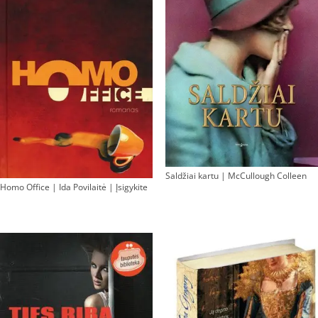
Saldžiai kartu | McCullough Colleen
Homo Office | Ida Povilaitė | Įsigykite