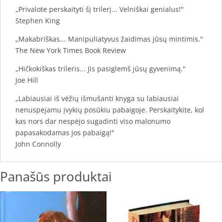
„Privalote perskaityti šį trilerį... Velniškai genialus!"
Stephen King
„Makabriškas... Manipuliatyvus žaidimas jūsų mintimis."
The New York Times Book Review
„Hičkokiškas trileris... Jis pasiglemš jūsų gyvenimą."
Joe Hill
„Labiausiai iš vėžių išmušanti knyga su labiausiai
nenuspėjamu įvykių posūkiu pabaigoje. Perskaitykite, kol
kas nors dar nespėjo sugadinti viso malonumo
papasakodamas jos pabaigą!"
John Connolly
Panašūs produktai