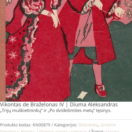
Vikontas de Braželonas IV | Diuma Aleksandras
„Trijų muškietininkų“ ir „Po dvidešimties metų“ tęsinys.
Produkto kodas:
KN00879
Kategorijos:
Biblioteka
,
Grožinė
literatūra
,
Klasika
,
Užsienio autorių romanai
Žymos:
klasika
,