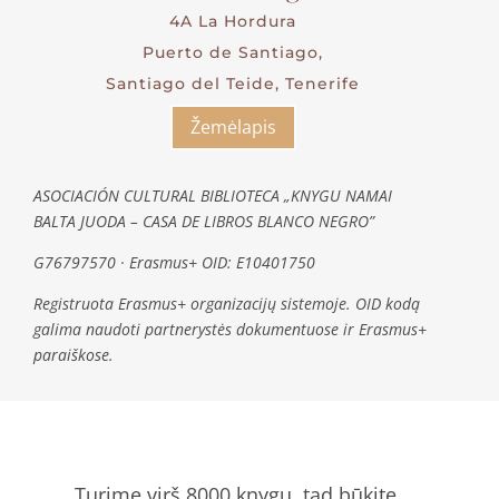
4A La Hordura
Puerto de Santiago,
Santiago del Teide, Tenerife
Žemėlapis
ASOCIACIÓN CULTURAL BIBLIOTECA „KNYGU NAMAI
BALTA JUODA – CASA DE LIBROS BLANCO NEGRO”
G76797570 · Erasmus+ OID: E10401750
Registruota Erasmus+ organizacijų sistemoje. OID kodą
galima naudoti partnerystės dokumentuose ir Erasmus+
paraiškose.
Turime virš 8000 knygų, tad būkite