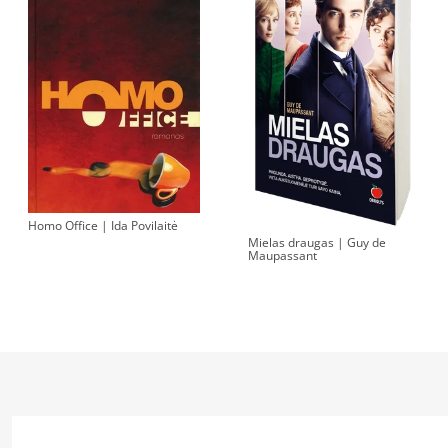
Homo Office | Ida Povilaitė
Mielas draugas | Guy de
Maupassant