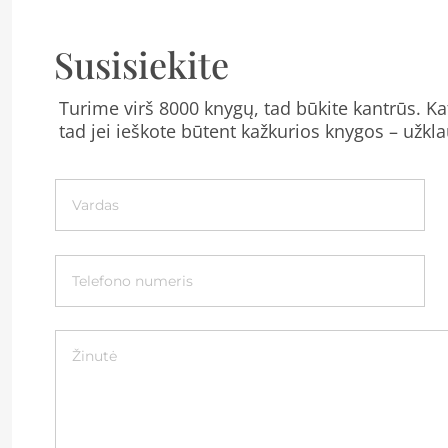
Susisiekite
Turime virš 8000 knygų, tad būkite kantrūs. Kat
tad jei ieškote būtent kažkurios knygos – užkla