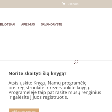
0 Items
BLIOTEKĄ!
APIE MUS
SAVANORYSTĖ
Norite skaityti šią knygą?
Atsisiųskite Knygų Namų programėlę,
prisiregistruokite ir rezervuokite knygą.
Programėlėje taip pat rasite mūsų renginius
ir galėsite į juos registruotis.
APP skaitytojams