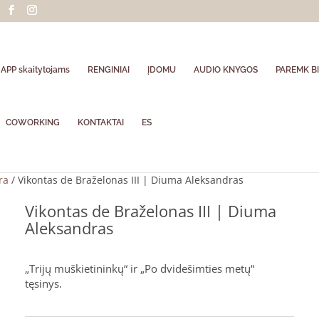
APP skaitytojams
RENGINIAI
ĮDOMU
AUDIO KNYGOS
PAREMK BI
COWORKING
KONTAKTAI
ES
ra
/ Vikontas de Braželonas III | Diuma Aleksandras
Vikontas de Braželonas III | Diuma
Aleksandras
„Trijų muškietininkų“ ir „Po dvidešimties metų“
tęsinys.