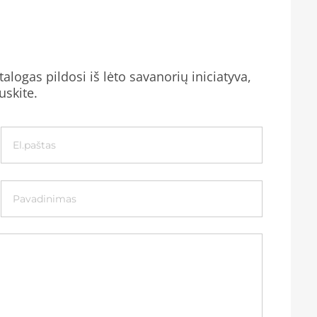
alogas pildosi iš lėto savanorių iniciatyva,
uskite.