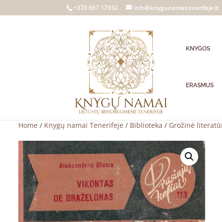
+370 687 17932
info@knygunamaitenerifeje.lt
KNYGOS
ERASMUS
Home
/
Knygų namai Tenerifeje
/
Biblioteka
/
Grožinė literatū