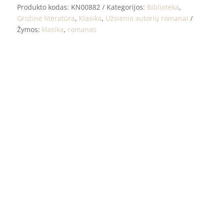
Produkto kodas:
KN00882
Kategorijos:
Biblioteka
,
Grožinė literatūra
,
Klasika
,
Užsienio autorių romanai
Žymos:
klasika
,
romanas