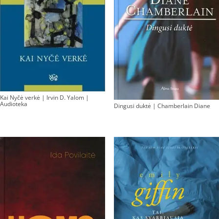
Kai Nyčė verkė | Irvin D. Yalom |
Audioteka
Dingusi duktė | Chamberlain Diane