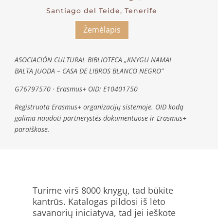
Santiago del Teide, Tenerife
Žemėlapis
ASOCIACIÓN CULTURAL BIBLIOTECA „KNYGU NAMAI
BALTA JUODA – CASA DE LIBROS BLANCO NEGRO”
G76797570 · Erasmus+ OID: E10401750
Registruota Erasmus+ organizacijų sistemoje. OID kodą
galima naudoti partnerystės dokumentuose ir Erasmus+
paraiškose.
Turime virš 8000 knygų, tad būkite
kantrūs. Katalogas pildosi iš lėto
savanorių iniciatyva, tad jei ieškote