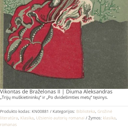
Vikontas de Braželonas II | Diuma Aleksandras
„Trijų muškietininkų“ ir „Po dvidešimties metų“ tęsinys.
Produkto kodas:
KN00881
Kategorijos:
Biblioteka
,
Grožinė
literatūra
,
Klasika
,
Užsienio autorių romanai
Žymos:
klasika
,
romanas