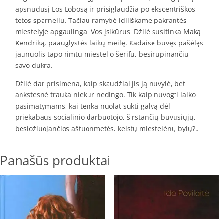
apsnūdusį Los Lobosą ir prisiglaudžia po ekscentriškos
tetos sparneliu. Tačiau ramybė idiliškame pakrantės
miestelyje apgaulinga. Vos įsikūrusi Džilė susitinka Maką
Kendriką, paauglystės laikų meilę. Kadaise buvęs pašėlęs
jaunuolis tapo rimtu miestelio šerifu, besirūpinančiu
savo dukra.
Džilė dar prisimena, kaip skaudžiai jis ją nuvylė, bet
ankstesnė trauka niekur nedingo. Tik kaip nuvogti laiko
pasimatymams, kai tenka nuolat sukti galvą dėl
priekabaus socialinio darbuotojo, širstančių buvusiųjų,
besiožiuojančios aštuonmetės, keistų miestelėnų bylų?..
Panašūs produktai