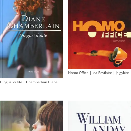
Homo Office | Ida Povilaitė | Įsigykite
Dingusi duktė | Chamberlain Diane