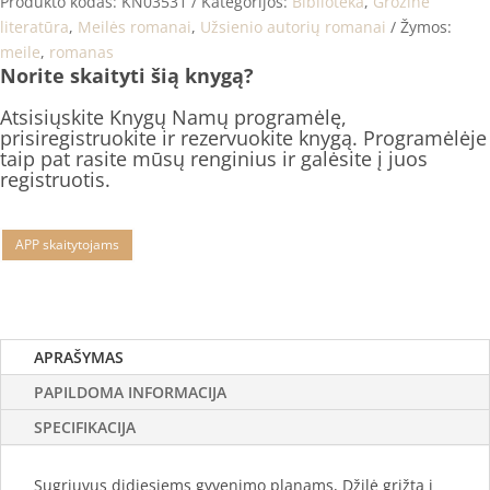
Produkto kodas:
KN03531
Kategorijos:
Biblioteka
,
Grožinė
literatūra
,
Meilės romanai
,
Užsienio autorių romanai
Žymos:
meile
,
romanas
Norite skaityti šią knygą?
Atsisiųskite Knygų Namų programėlę,
prisiregistruokite ir rezervuokite knygą. Programėlėje
taip pat rasite mūsų renginius ir galėsite į juos
registruotis.
APP skaitytojams
APRAŠYMAS
PAPILDOMA INFORMACIJA
SPECIFIKACIJA
Sugriuvus didiesiems gyvenimo planams, Džilė grįžta į