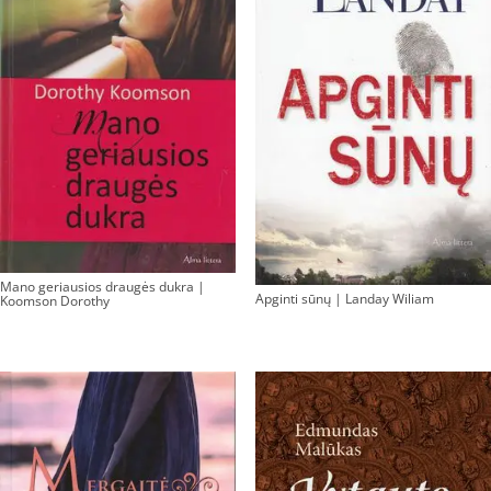
Mano geriausios draugės dukra |
Apginti sūnų | Landay Wiliam
Koomson Dorothy