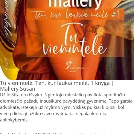
Tu vienintelė. Ten, kur laukia meilė. 1 knyga |
Mallery Susan
Džilė Stratern išvyko iš gimtojo miestelio paviliota spindinčio
didmiesčio pažadų ir susikūrė pavydėtiną gyvenimą. Tapo garsia
advokate, ištekėjo už mylimo vyro. Viskas puikiai klojosi, kol
vieną dieną ji užtiko savo mylimąjį… nepalankiomis
aplinkybėmis.