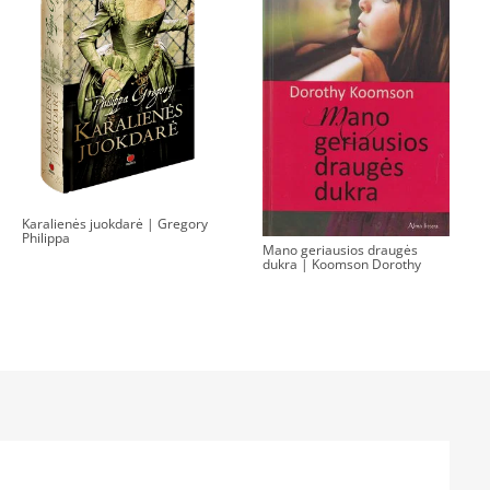
Karalienės juokdarė | Gregory
Philippa
Mano geriausios draugės
dukra | Koomson Dorothy