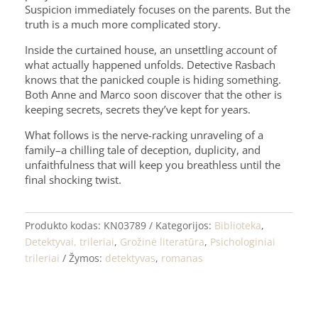
Suspicion immediately focuses on the parents. But the
truth is a much more complicated story.
Inside the curtained house, an unsettling account of
what actually happened unfolds. Detective Rasbach
knows that the panicked couple is hiding something.
Both Anne and Marco soon discover that the other is
keeping secrets, secrets they’ve kept for years.
What follows is the nerve-racking unraveling of a
family–a chilling tale of deception, duplicity, and
unfaithfulness that will keep you breathless until the
final shocking twist.
Produkto kodas:
KN03789
Kategorijos:
Biblioteka
,
Detektyvai, trileriai
,
Grožinė literatūra
,
Psichologiniai
trileriai
Žymos:
detektyvas
,
romanas