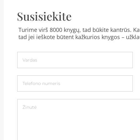
Susisiekite
Turime virš 8000 knygų, tad būkite kantrūs. Kat
tad jei ieškote būtent kažkurios knygos – užkla