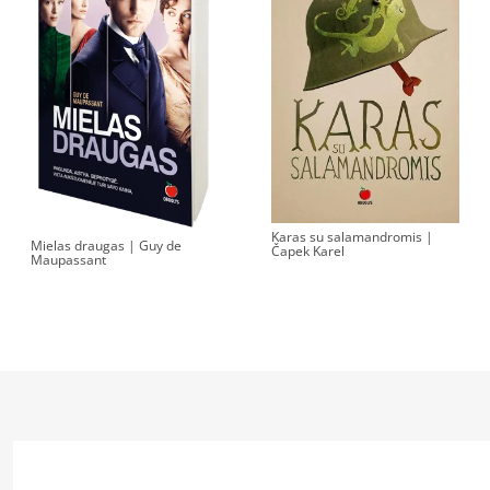
Karas su salamandromis |
Mielas draugas | Guy de
Čapek Karel
Maupassant