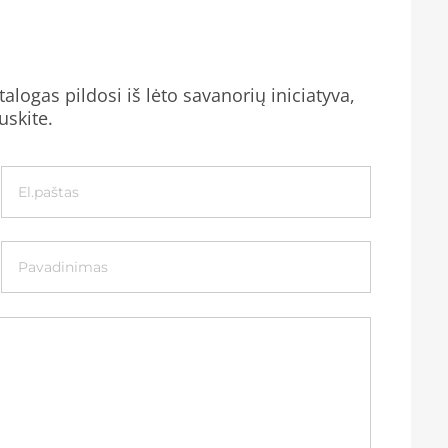
alogas pildosi iš lėto savanorių iniciatyva,
uskite.