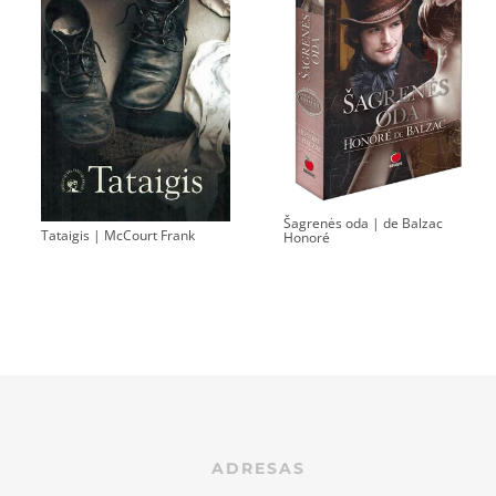
Šagrenės oda | de Balzac
Tataigis | McCourt Frank
Honoré
ADRESAS