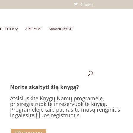
0 Items
BLIOTEKĄ!
APIE MUS
SAVANORYSTĖ
Norite skaityti šią knygą?
Atsisiųskite Knygų Namų programėlę,
prisiregistruokite ir rezervuokite knygą.
Programėlėje taip pat rasite mūsų renginius
ir galėsite į juos registruotis.
APP skaitytojams