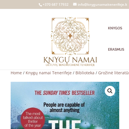
+370 687 17932
info@knygunamaitenerifeje.lt
KNYGOS
ERASMUS
Home
/
Knygų namai Tenerifeje
/
Biblioteka
/
Grožinė literatū