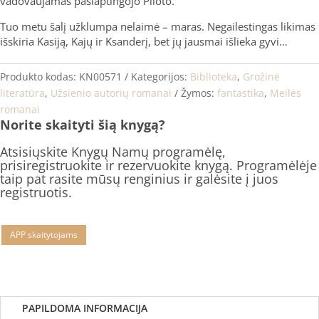
vadovaujamas paslaptingojo Piloto.
Tuo metu šalį užklumpa nelaimė – maras. Negailestingas likimas
išskiria Kasiją, Kajų ir Ksanderį, bet jų jausmai išlieka gyvi…
Produkto kodas:
KN00571
Kategorijos:
Biblioteka
,
Grožinė
literatūra
,
Užsienio autorių romanai
Žymos:
fantastika
,
Meilės
romanai
Norite skaityti šią knygą?
Atsisiųskite Knygų Namų programėlę,
prisiregistruokite ir rezervuokite knygą. Programėlėje
taip pat rasite mūsų renginius ir galėsite į juos
registruotis.
APP skaitytojams
PAPILDOMA INFORMACIJA