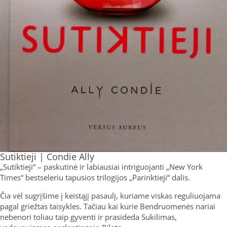
Sutiktieji | Condie Ally
„Sutiktieji“ – paskutinė ir labiausiai intriguojanti „New York
Times“ bestseleriu tapusios trilogijos „Parinktieji“ dalis.
Čia vėl sugrįšime į keistąjį pasaulį, kuriame viskas reguliuojama
pagal griežtas taisykles. Tačiau kai kurie Bendruomenės nariai
nebenori toliau taip gyventi ir prasideda Sukilimas,