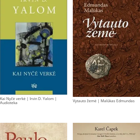
Kai Nyčė verkė | Irvin D. Yalom |
Vytauto žemė | Malūkas Edmundas
Audioteka