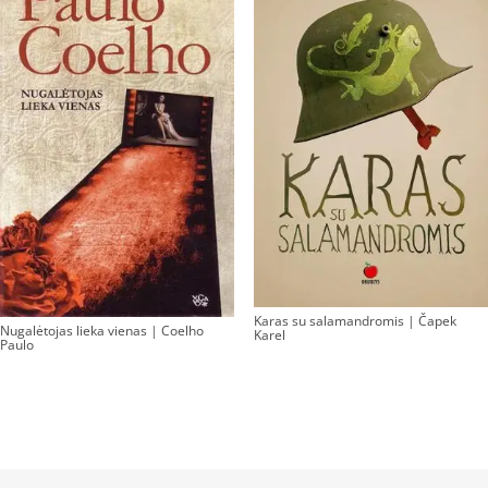
Karas su salamandromis | Čapek
Nugalėtojas lieka vienas | Coelho
Karel
Paulo