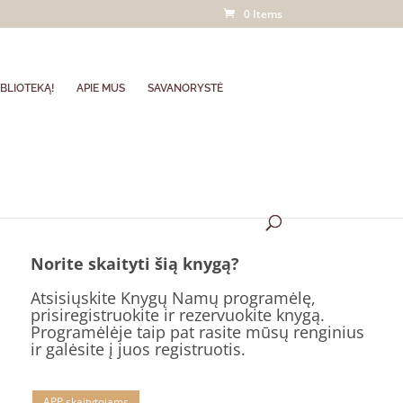
0 Items
BLIOTEKĄ!
APIE MUS
SAVANORYSTĖ
Norite skaityti šią knygą?
Atsisiųskite Knygų Namų programėlę,
prisiregistruokite ir rezervuokite knygą.
Programėlėje taip pat rasite mūsų renginius
ir galėsite į juos registruotis.
APP skaitytojams