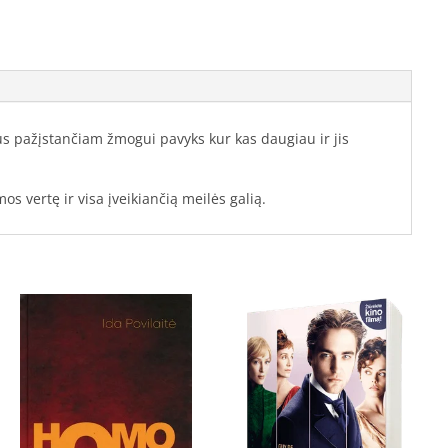
ius pažįstančiam žmogui pavyks kur kas daugiau ir jis
s vertę ir visa įveikiančią meilės galią.