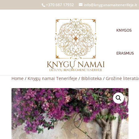
+370 687 17932
info@knygunamaitenerifeje.lt
KNYGOS
ERASMUS
Home
/
Knygų namai Tenerifeje
/
Biblioteka
/
Grožinė literatū