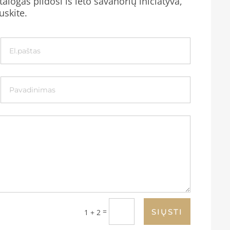
alogas pildosi iš lėto savanorių iniciatyva,
uskite.
=
SIŲSTI
1 + 2