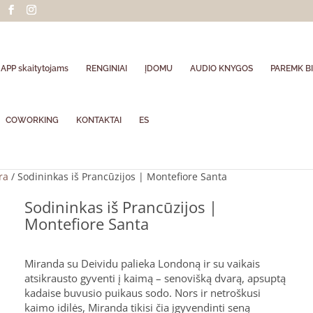
APP skaitytojams
RENGINIAI
ĮDOMU
AUDIO KNYGOS
PAREMK BI
COWORKING
KONTAKTAI
ES
ra
/ Sodininkas iš Prancūzijos | Montefiore Santa
Sodininkas iš Prancūzijos |
Montefiore Santa
Miranda su Deividu palieka Londoną ir su vaikais
atsikrausto gyventi į kaimą – senovišką dvarą, apsuptą
kadaise buvusio puikaus sodo. Nors ir netroškusi
kaimo idilės, Miranda tikisi čia įgyvendinti seną