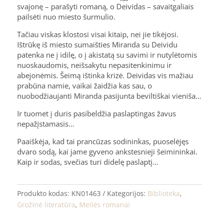
svajonę – parašyti romaną, o Deividas – savaitgaliais
pailsėti nuo miesto šurmulio.
Tačiau viskas klostosi visai kitaip, nei jie tikėjosi.
Ištrūkę iš miesto sumaišties Miranda su Deividu
patenka ne į idilę, o į akistatą su savimi ir nutylėtomis
nuoskaudomis, neišsakytu nepasitenkinimu ir
abejonėmis. Šeimą ištinka krizė. Deividas vis mažiau
prabūna namie, vaikai žaidžia kas sau, o
nuobodžiaujanti Miranda pasijunta beviltiškai vieniša…
Ir tuomet į duris pasibeldžia paslaptingas žavus
nepažįstamasis…
Paaiškėja, kad tai prancūzas sodininkas, puoselėjęs
dvaro sodą, kai jame gyveno ankstesnieji šeimininkai.
Kaip ir sodas, svečias turi didelę paslaptį…
Produkto kodas:
KN01463
Kategorijos:
Biblioteka
,
Grožinė literatūra
,
Meilės romanai