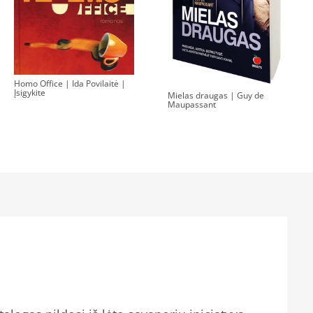
Homo Office | Ida Povilaitė |
Įsigykite
Mielas draugas | Guy de
Maupassant