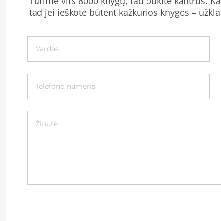
Turime virš 8000 knygų, tad būkite kantrūs. Kat
tad jei ieškote būtent kažkurios knygos – užkla