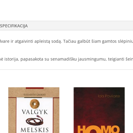
SPECIFIKACIJA
dvare ir atgaivinti apleistą sodą. Tačiau galbūt šiam gamtos slėpin
inė istorija, papasakota su senamadišku jausmingumu, teigianti šeimo