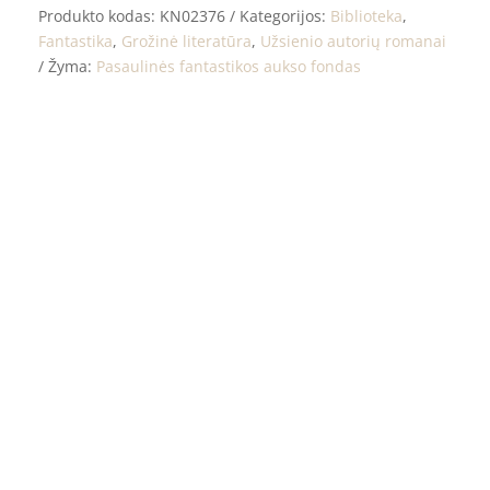
Produkto kodas:
KN02376
Kategorijos:
Biblioteka
,
Fantastika
,
Grožinė literatūra
,
Užsienio autorių romanai
Žyma:
Pasaulinės fantastikos aukso fondas