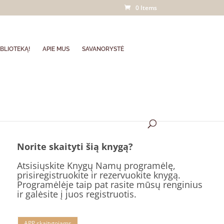
0 Items
BLIOTEKĄ!
APIE MUS
SAVANORYSTĖ
Norite skaityti šią knygą?
Atsisiųskite Knygų Namų programėlę,
prisiregistruokite ir rezervuokite knygą.
Programėlėje taip pat rasite mūsų renginius
ir galėsite į juos registruotis.
APP skaitytojams