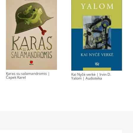
Karas su salamandromis |
Kai Nyčė verkė | Irvin D.
Čapek Karel
Yalom | Audioteka