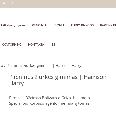
APP skaitytojams
RENGINIAI
ĮDOMU
AUDIO KNYGOS
PAREMK BI
COWORKING
KONTAKTAI
ES
ra
/ Plieninės žiurkės gimimas | Harrison Harry
Plieninės žiurkės gimimas | Harrison
Harry
Pirmasis Džeimso Bolivaro diGrizo, būsimojo
Specialiojo Korpuso agento, memuarų tomas.