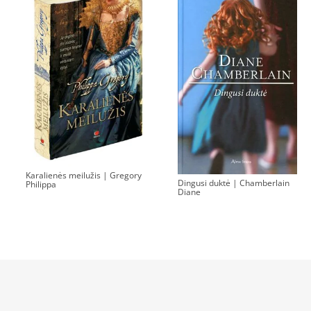
Karalienės meilužis | Gregory
Dingusi duktė | Chamberlain
Philippa
Diane