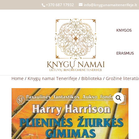
+370 687 17932
info@knygunamaitenerifeje.lt
KNYGOS
ERASMUS
Home
/
Knygų namai Tenerifeje
/
Biblioteka
/
Grožinė literatū