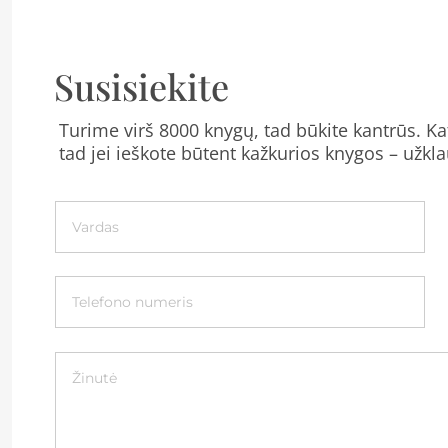
Susisiekite
Turime virš 8000 knygų, tad būkite kantrūs. Kat
tad jei ieškote būtent kažkurios knygos – užkla