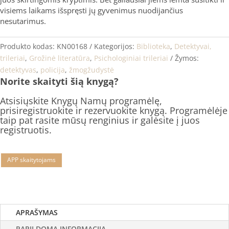
visiems laikams išspręsti jų gyvenimus nuodijančius
nesutarimus.
Produkto kodas:
KN00168
Kategorijos:
Biblioteka
,
Detektyvai,
trileriai
,
Grožinė literatūra
,
Psichologiniai trileriai
Žymos:
detektyvas
,
policija
,
žmogžudystė
Norite skaityti šią knygą?
Atsisiųskite Knygų Namų programėlę,
prisiregistruokite ir rezervuokite knygą. Programėlėje
taip pat rasite mūsų renginius ir galėsite į juos
registruotis.
APP skaitytojams
APRAŠYMAS
PAPILDOMA INFORMACIJA