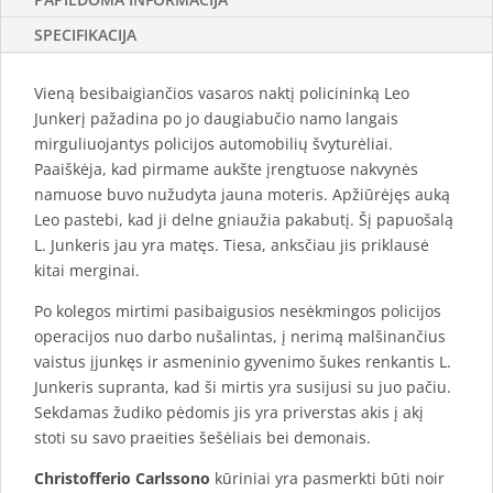
SPECIFIKACIJA
Vieną besibaigiančios vasaros naktį policininką Leo
Junkerį pažadina po jo daugiabučio namo langais
mirguliuojantys policijos automobilių švyturėliai.
Paaiškėja, kad pirmame aukšte įrengtuose nakvynės
namuose buvo nužudyta jauna moteris. Apžiūrėjęs auką
Leo pastebi, kad ji delne gniaužia pakabutį. Šį papuošalą
L. Junkeris jau yra matęs. Tiesa, anksčiau jis priklausė
kitai merginai.
Po kolegos mirtimi pasibaigusios nesėkmingos policijos
operacijos nuo darbo nušalintas, į nerimą malšinančius
vaistus įjunkęs ir asmeninio gyvenimo šukes renkantis L.
Junkeris supranta, kad ši mirtis yra susijusi su juo pačiu.
Sekdamas žudiko pėdomis jis yra priverstas akis į akį
stoti su savo praeities šešėliais bei demonais.
Christofferio Carlssono
kūriniai yra pasmerkti būti noir