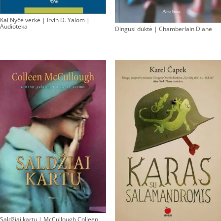
Kai Nyčė verkė | Irvin D. Yalom |
Audioteka
Dingusi duktė | Chamberlain Diane
Saldžiai kartu | McCullough Colleen