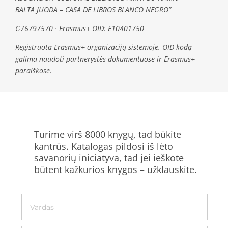
BALTA JUODA – CASA DE LIBROS BLANCO NEGRO”
G76797570 · Erasmus+ OID: E10401750
Registruota Erasmus+ organizacijų sistemoje. OID kodą
galima naudoti partnerystės dokumentuose ir Erasmus+
paraiškose.
Turime virš 8000 knygų, tad būkite
kantrūs. Katalogas pildosi iš lėto
savanorių iniciatyva, tad jei ieškote
būtent kažkurios knygos – užklauskite.