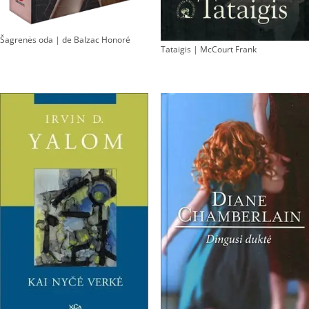
Šagrenės oda | de Balzac Honoré
Tataigis | McCourt Frank