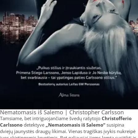
Nematomasis iš Salemo | Christopher Carlsson
Tamsiame, bet intriguojančiame švedų rašytojo
Christofferio
Carlssono
detektyve
„Nematomasis iš Salemo“
susipina
dviejų jaunystės draugų likimai. Vienas tragiškas įvykis nukreipė
juos skirtingomis kryptimis. Bet galiausiai jiems lemta susitikti ir