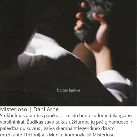
Misterioso | Dahl Arne
Stokholmas apimtas panikos – keistu būdu žudomi įtakingiausi
verslininkai. Žudikas savo aukas užklumpa jų pačių namuose ir
paleidžia du šūvius į galvą skambant legendinio džiazo
muzikanto Thelonijaus Monko kompozicijai Misterioso.