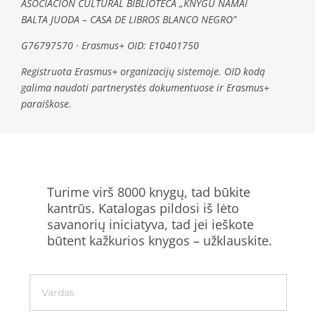
ASOCIACIÓN CULTURAL BIBLIOTECA „KNYGU NAMAI
BALTA JUODA – CASA DE LIBROS BLANCO NEGRO”
G76797570 · Erasmus+ OID: E10401750
Registruota Erasmus+ organizacijų sistemoje. OID kodą
galima naudoti partnerystės dokumentuose ir Erasmus+
paraiškose.
Turime virš 8000 knygų, tad būkite
kantrūs. Katalogas pildosi iš lėto
savanorių iniciatyva, tad jei ieškote
būtent kažkurios knygos – užklauskite.