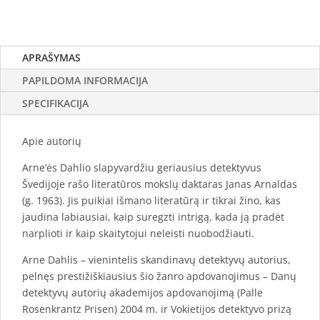
APRAŠYMAS
PAPILDOMA INFORMACIJA
SPECIFIKACIJA
Apie autorių
Arne’ės Dahlio slapyvardžiu geriausius detektyvus
Švedijoje rašo literatūros mokslų daktaras Janas Arnaldas
(g. 1963). Jis puikiai išmano literatūrą ir tikrai žino, kas
jaudina labiausiai, kaip suregzti intrigą, kada ją pradėt
narplioti ir kaip skaitytojui neleisti nuobodžiauti.
Arne Dahlis – vienintelis skandinavų detektyvų autorius,
pelnęs prestižiškiausius šio žanro apdovanojimus – Danų
detektyvų autorių akademijos apdovanojimą (Palle
Rosenkrantz Prisen) 2004 m. ir Vokietijos detektyvo prizą