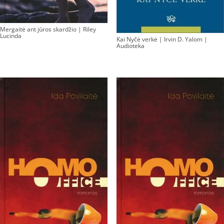
Mergaitė ant jūros skardžio | Riley
Lucinda
Kai Nyčė verkė | Irvin D. Yalom |
Audioteka