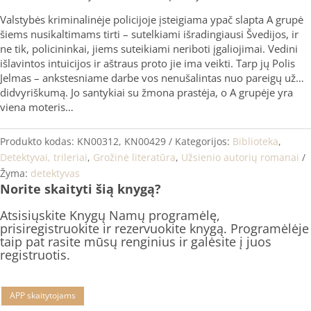
Valstybės kriminalinėje policijoje įsteigiama ypač slapta A grupė
šiems nusikaltimams tirti – sutelkiami išradingiausi Švedijos, ir
ne tik, policininkai, jiems suteikiami neriboti įgaliojimai. Vedini
išlavintos intuicijos ir aštraus proto jie ima veikti. Tarp jų Polis
Jelmas – ankstesniame darbe vos nenušalintas nuo pareigų už…
didvyriškumą. Jo santykiai su žmona prastėja, o A grupėje yra
viena moteris…
Produkto kodas:
KN00312, KN00429
Kategorijos:
Biblioteka
,
Detektyvai, trileriai
,
Grožinė literatūra
,
Užsienio autorių romanai
Žyma:
detektyvas
Norite skaityti šią knygą?
Atsisiųskite Knygų Namų programėlę,
prisiregistruokite ir rezervuokite knygą. Programėlėje
taip pat rasite mūsų renginius ir galėsite į juos
registruotis.
APP skaitytojams