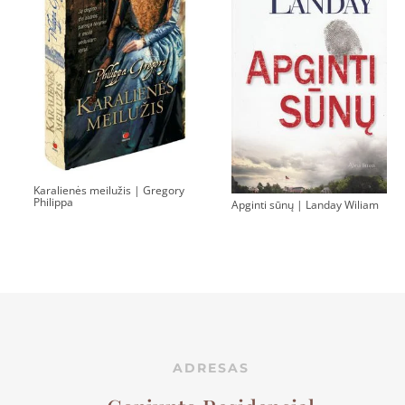
Karalienės meilužis | Gregory
Philippa
Apginti sūnų | Landay Wiliam
ADRESAS