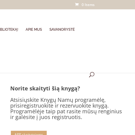
0 Items
BLIOTEKĄ!
APIE MUS
SAVANORYSTĖ
Norite skaityti šią knygą?
Atsisiųskite Knygų Namų programėlę,
prisiregistruokite ir rezervuokite knygą.
Programėlėje taip pat rasite mūsų renginius
ir galėsite į juos registruotis.
APP skaitytojams