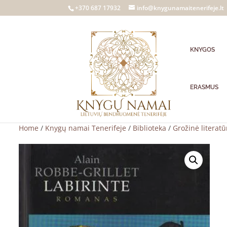
+370 687 17932
info@knygunamaitenerifeje.lt
KNYGOS
ERASMUS
Home
/
Knygų namai Tenerifeje
/
Biblioteka
/
Grožinė literatū