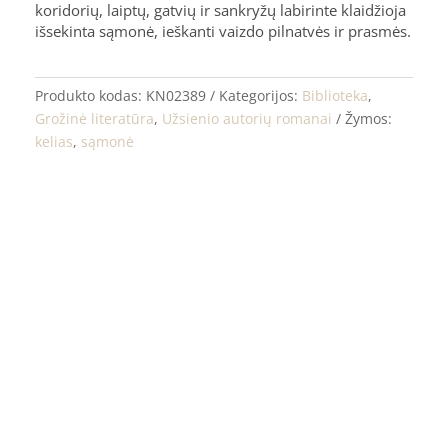
koridorių, laiptų, gatvių ir sankryžų labirinte klaidžioja
išsekinta sąmonė, ieškanti vaizdo pilnatvės ir prasmės.
Produkto kodas:
KN02389
Kategorijos:
Biblioteka
,
Grožinė literatūra
,
Užsienio autorių romanai
Žymos:
kelias
,
sąmonė