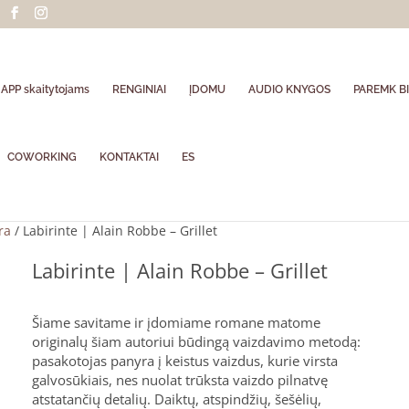
APP skaitytojams
RENGINIAI
ĮDOMU
AUDIO KNYGOS
PAREMK BI
COWORKING
KONTAKTAI
ES
ra
/ Labirinte | Alain Robbe – Grillet
Labirinte | Alain Robbe – Grillet
Šiame savitame ir įdomiame romane matome
originalų šiam autoriui būdingą vaizdavimo metodą:
pasakotojas panyra į keistus vaizdus, kurie virsta
galvosūkiais, nes nuolat trūksta vaizdo pilnatvę
atstatančių detalių. Daiktų, atspindžių, šešėlių,