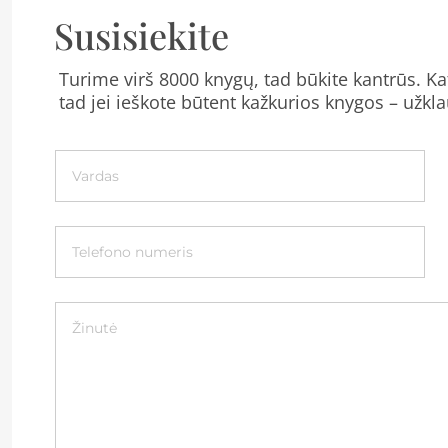
Susisiekite
Turime virš 8000 knygų, tad būkite kantrūs. Kat
tad jei ieškote būtent kažkurios knygos – užkla