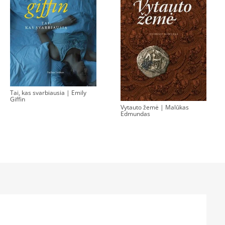
Tai, kas svarbiausia | Emily
Giffin
Vytauto žemė | Malūkas
Edmundas