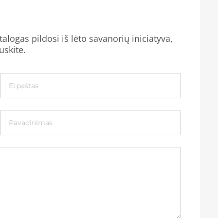
alogas pildosi iš lėto savanorių iniciatyva,
uskite.