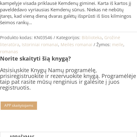
kampelyje visada priklausė Kemdenų giminei. Karta iš kartos jį
paveldėdavo vyriausias Kemdenų sūnus. Niekas nė nebūtų
įtaręs, kad vieną dieną dvaras galėtų išsprūsti iš šios kilmingos
šeimos rankų…
Produkto kodas:
KN03546
Kategorijos:
Biblioteka
,
Grožinė
literatūra
,
Istoriniai romanai
,
Meilės romanai
Žymos:
meile
,
romanas
Norite skaityti šią knygą?
Atsisiųskite Knygų Namų programėlę,
prisiregistruokite ir rezervuokite knygą. Programėlėje
taip pat rasite mūsų renginius ir galėsite į juos
registruotis.
APP skaitytojams
APRAŠYMAS