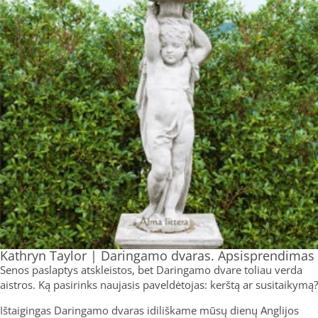
Kathryn Taylor | Daringamo dvaras. Apsisprendimas
Senos paslaptys atskleistos, bet Daringamo dvare toliau verda
aistros. Ką pasirinks naujasis paveldėtojas: kerštą ar susitaikymą?
Ištaigingas Daringamo dvaras idiliškame mūsų dienų Anglijos