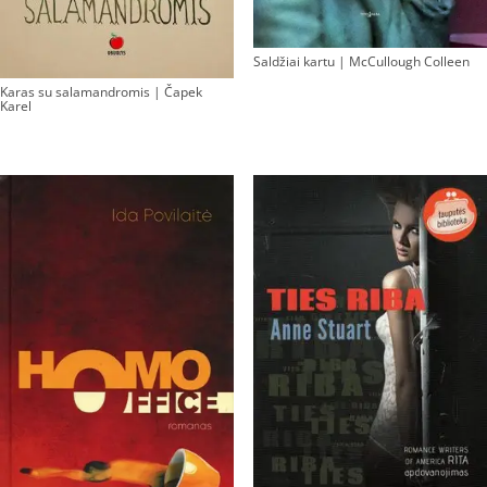
Saldžiai kartu | McCullough Colleen
Karas su salamandromis | Čapek
Karel