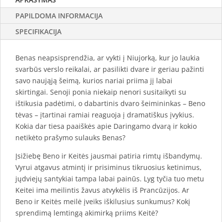
PAPILDOMA INFORMACIJA
SPECIFIKACIJA
Benas neapsisprendžia, ar vykti į Niujorką, kur jo laukia
svarbūs verslo reikalai, ar pasilikti dvare ir geriau pažinti
savo naująją šeimą, kurios nariai priima jį labai
skirtingai. Senoji ponia niekaip nenori susitaikyti su
ištikusia padėtimi, o dabartinis dvaro šeimininkas – Beno
tėvas – įtartinai ramiai reaguoja į dramatiškus įvykius.
Kokia dar tiesa paaiškės apie Daringamo dvarą ir kokio
netikėto prašymo sulauks Benas?
Įsižiebę Beno ir Keitės jausmai patiria rimtų išbandymų.
Vyrui atgavus atmintį ir prisiminus tikruosius ketinimus,
jųdviejų santykiai tampa labai painūs. Lyg tyčia tuo metu
Keitei ima meilintis žavus atvykėlis iš Prancūzijos. Ar
Beno ir Keitės meilė įveiks iškilusius sunkumus? Kokį
sprendimą lemtingą akimirką priims Keitė?