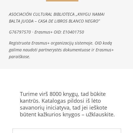
ASOCIACIÓN CULTURAL BIBLIOTECA „KNYGU NAMAI
BALTA JUODA – CASA DE LIBROS BLANCO NEGRO”
G76797570 · Erasmus+ OID: E10401750
Registruota Erasmus+ organizacijų sistemoje. OID kodą
galima naudoti partnerystės dokumentuose ir Erasmus+
paraiškose.
Turime virš 8000 knygų, tad būkite
kantrūs. Katalogas pildosi iš lėto
savanorių iniciatyva, tad jei ieškote
būtent kažkurios knygos – užklauskite.