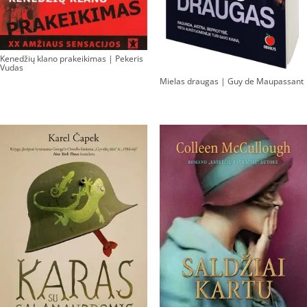
Kenedžių klano prakeikimas | Pekeris
Vudas
Mielas draugas | Guy de Maupassant