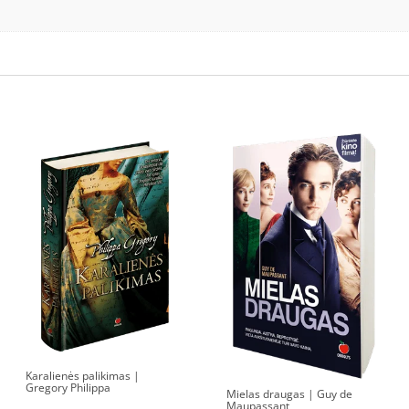
Karalienės palikimas |
Gregory Philippa
Mielas draugas | Guy de
Maupassant