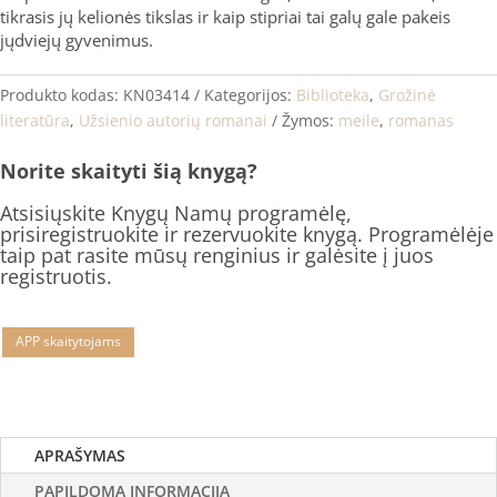
tikrasis jų kelionės tikslas ir kaip stipriai tai galų gale pakeis
jųdviejų gyvenimus.
Produkto kodas:
KN03414
Kategorijos:
Biblioteka
,
Grožinė
literatūra
,
Užsienio autorių romanai
Žymos:
meile
,
romanas
Norite skaityti šią knygą?
Atsisiųskite Knygų Namų programėlę,
prisiregistruokite ir rezervuokite knygą. Programėlėje
taip pat rasite mūsų renginius ir galėsite į juos
registruotis.
APP skaitytojams
APRAŠYMAS
PAPILDOMA INFORMACIJA