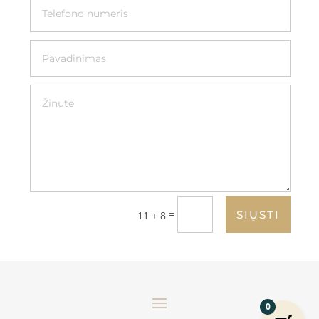
=
SIŲSTI
11 + 8
0