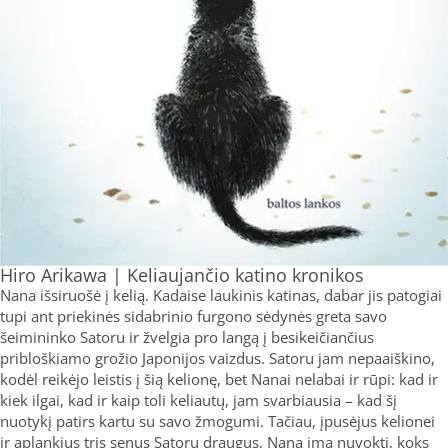
Hiro Arikawa | Keliaujančio katino kronikos
Nana išsiruošė į kelią. Kadaise laukinis katinas, dabar jis patogiai
tupi ant priekinės sidabrinio furgono sėdynės greta savo
šeimininko Satoru ir žvelgia pro langą į besikeičiančius
pribloškiamo grožio Japonijos vaizdus. Satoru jam nepaaiškino,
kodėl reikėjo leistis į šią kelionę, bet Nanai nelabai ir rūpi: kad ir
kiek ilgai, kad ir kaip toli keliautų, jam svarbiausia – kad šį
nuotykį patirs kartu su savo žmogumi. Tačiau, įpusėjus kelionei
ir aplankius tris senus Satoru draugus, Nana ima nuvokti, koks