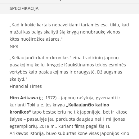
SPECIFIKACIJA
„Kad ir kokie kartais nepaveikiami tariamės esą, tikiu, kad
mažai kas baigs skaityti šią knygą nenubraukę vienos
kitos nuoširdžios ašaros."
NPR
„Keliaujančio katino kronikos" eina tradicinių japonų
pasakojimų keliu, knygoje išaukštinamos tokios esminės
vertybės kaip pasiaukojimas ir draugystė. Džiaugsmas
skaityti."
Financial Times
Hiro Arikawa
(g. 1972) – japonų rašytoja, gyvenanti ir
kurianti Tokijuje. Jos knyga
„Keliaujančio katino
kronikos"
tapo bestseleriu ne tik Japonijoje, bet ir kitose
šalyse – pasaulyje jau parduota daugiau nei 1 milijonas
egzempliorių. 2018 m., kuriant filmą pagal šią H.
Arikawos istoriją, buvo suburtas kone visas Japonijos kino