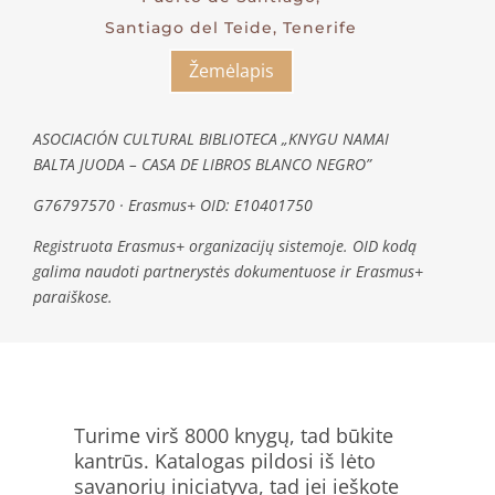
Santiago del Teide, Tenerife
Žemėlapis
ASOCIACIÓN CULTURAL BIBLIOTECA „KNYGU NAMAI
BALTA JUODA – CASA DE LIBROS BLANCO NEGRO”
G76797570 · Erasmus+ OID: E10401750
Registruota Erasmus+ organizacijų sistemoje. OID kodą
galima naudoti partnerystės dokumentuose ir Erasmus+
paraiškose.
Turime virš 8000 knygų, tad būkite
kantrūs. Katalogas pildosi iš lėto
savanorių iniciatyva, tad jei ieškote