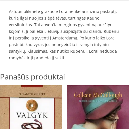
Aštuoniolikmetė gražuolė Lora netikėtai sužino paslaptį,
kurią ilgai nuo jos slėpė tėvas, turtingas Kauno
verslininkas. Tai apverčia merginos gyvenimą aukštyn
kojomis. Ji palieka Lietuvą, susipažįsta su olandu Rubenu
ir į persikelia gyventi į Amsterdamą. Po kurio laiko Lora
pastebi, kad vyras jos nebegeidžia ir vengia intymių
santykių. Klausimas, kas nutiko Rubenui, Lorai neduoda
ramybės ir ji pradeda jį sekti...
Panašūs produktai