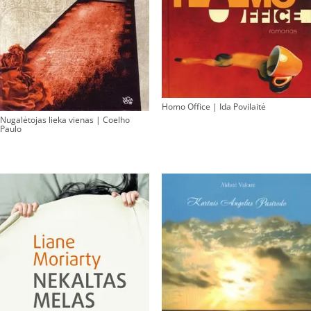
Homo Office | Ida Povilaitė
Nugalėtojas lieka vienas | Coelho
Paulo