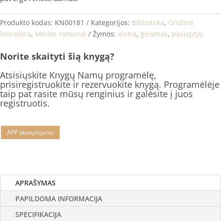
Produkto kodas:
KN00181
Kategorijos:
Biblioteka
,
Grožinė
literatūra
,
Meilės romanai
Žymos:
aistra
,
geismas
,
paslaptys
Norite skaityti šią knygą?
Atsisiųskite Knygų Namų programėlę,
prisiregistruokite ir rezervuokite knygą. Programėlėje
taip pat rasite mūsų renginius ir galėsite į juos
registruotis.
APP skaitytojams
APRAŠYMAS
PAPILDOMA INFORMACIJA
SPECIFIKACIJA