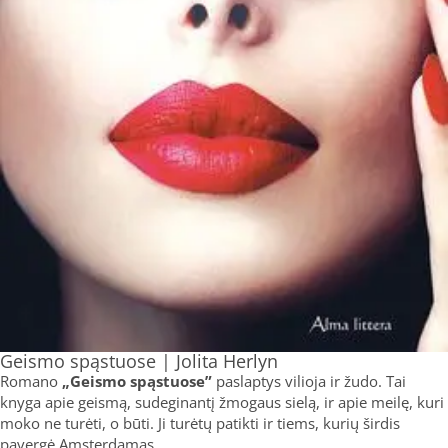
Geismo spąstuose | Jolita Herlyn
Romano
„Geismo spąstuose”
paslaptys vilioja ir žudo. Tai
knyga apie geismą, sudeginantį žmogaus sielą, ir apie meilę, kuri
moko ne turėti, o būti. Ji turėtų patikti ir tiems, kurių širdis
pavergė Amsterdamas.