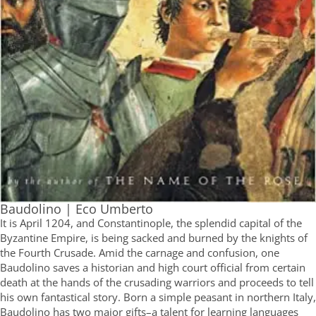
Baudolino | Eco Umberto
It is April 1204, and Constantinople, the splendid capital of the
Byzantine Empire, is being sacked and burned by the knights of
the Fourth Crusade. Amid the carnage and confusion, one
Baudolino saves a historian and high court official from certain
death at the hands of the crusading warriors and proceeds to tell
his own fantastical story. Born a simple peasant in northern Italy,
Baudolino has two major gifts–a talent for learning languages