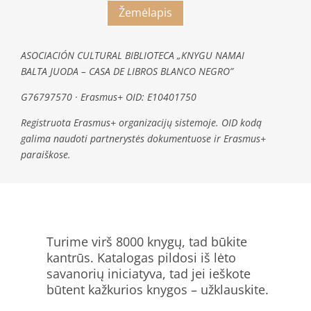
Žemėlapis
ASOCIACIÓN CULTURAL BIBLIOTECA „KNYGU NAMAI
BALTA JUODA – CASA DE LIBROS BLANCO NEGRO”
G76797570 · Erasmus+ OID: E10401750
Registruota Erasmus+ organizacijų sistemoje. OID kodą
galima naudoti partnerystės dokumentuose ir Erasmus+
paraiškose.
Turime virš 8000 knygų, tad būkite
kantrūs. Katalogas pildosi iš lėto
savanorių iniciatyva, tad jei ieškote
būtent kažkurios knygos – užklauskite.