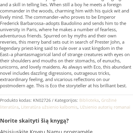
and a skill in telling lies. When still a boy he meets a foreign
commander in the woods, charming him with his quick wit and
lively mind. The commander–who proves to be Emperor
Frederick Barbarossa–adopts Baudolino and sends him to the
university in Paris, where he makes a number of fearless,
adventurous friends. Spurred on by myths and their own
reveries, this merry band sets out in search of Prester John, a
legendary priest-king said to rule over a vast kingdom in the
East–a phantasmagorical land of strange creatures with eyes on
their shoulders and mouths on their stomachs, of eunuchs,
unicorns, and lovely maidens. As always with Eco, this abundant
novel includes dazzling digressions, outrageous tricks,
extraordinary feeling, and vicarious reflections on our
postmodern age. This is Eco the storyteller at his brilliant best.
Produkto kodas:
KN02726
Kategorijos:
Biblioteka
,
Grožinė
literatūra
,
Literatūra užsienio kalbomis
,
Užsienio autorių romanai
Norite skaityti šią knygą?
Atsisiųskite Knygų Namų programėlę,