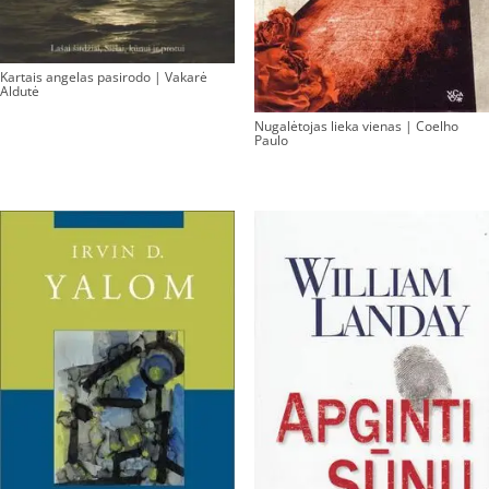
Kartais angelas pasirodo | Vakarė
Aldutė
Nugalėtojas lieka vienas | Coelho
Paulo