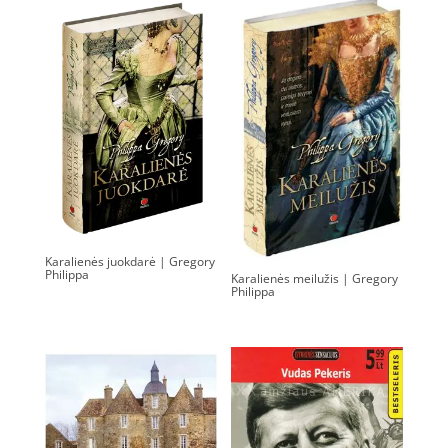
Karalienės juokdarė | Gregory
Philippa
Karalienės meilužis | Gregory
Philippa
0.00
€
0.00
€