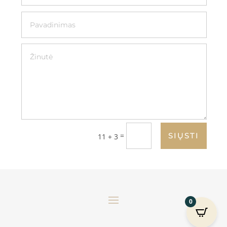
=
SIŲSTI
11 + 3
0