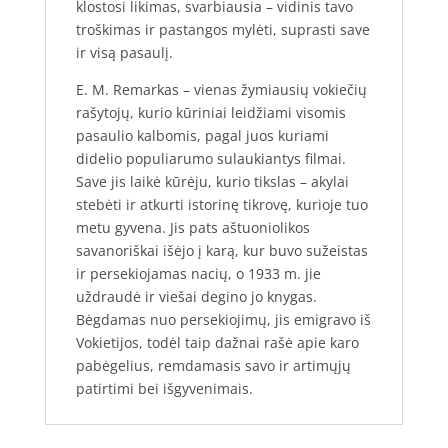
klostosi likimas, svarbiausia – vidinis tavo
troškimas ir pastangos mylėti, suprasti save
ir visą pasaulį.
E. M. Remarkas – vienas žymiausių vokiečių
rašytojų, kurio kūriniai leidžiami visomis
pasaulio kalbomis, pagal juos kuriami
didelio populiarumo sulaukiantys filmai.
Save jis laikė kūrėju, kurio tikslas – akylai
stebėti ir atkurti istorinę tikrovę, kurioje tuo
metu gyvena. Jis pats aštuoniolikos
savanoriškai išėjo į karą, kur buvo sužeistas
ir persekiojamas nacių, o 1933 m. jie
uždraudė ir viešai degino jo knygas.
Bėgdamas nuo persekiojimų, jis emigravo iš
Vokietijos, todėl taip dažnai rašė apie karo
pabėgelius, remdamasis savo ir artimųjų
patirtimi bei išgyvenimais.