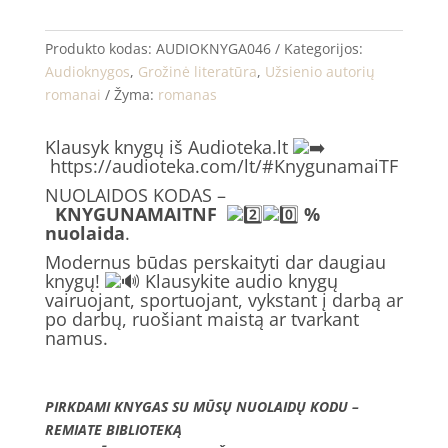
Produkto kodas:
AUDIOKNYGA046
Kategorijos:
Audioknygos
,
Grožinė literatūra
,
Užsienio autorių
romanai
Žyma:
romanas
Klausyk knygų iš Audioteka.lt
https://audioteka.com/lt/#KnygunamaiTF
NUOLAIDOS KODAS –
KNYGUNAMAITNF
%
nuolaida
.
Modernus būdas perskaityti dar daugiau
knygų!
Klausykite audio knygų
vairuojant, sportuojant, vykstant į darbą ar
po darbų, ruošiant maistą ar tvarkant
namus.
PIRKDAMI KNYGAS SU MŪSŲ NUOLAIDŲ KODU –
REMIATE BIBLIOTEKĄ