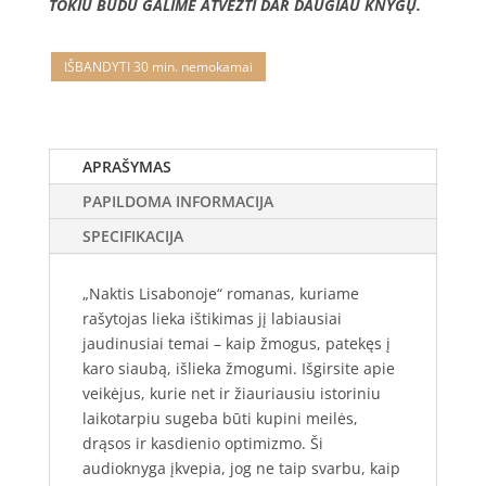
TOKIU BŪDU GALIME ATVEŽTI DAR DAUGIAU KNYGŲ.
IŠBANDYTI 30 min. nemokamai
APRAŠYMAS
PAPILDOMA INFORMACIJA
SPECIFIKACIJA
„Naktis Lisabonoje“ romanas, kuriame
rašytojas lieka ištikimas jį labiausiai
jaudinusiai temai – kaip žmogus, patekęs į
karo siaubą, išlieka žmogumi. Išgirsite apie
veikėjus, kurie net ir žiauriausiu istoriniu
laikotarpiu sugeba būti kupini meilės,
drąsos ir kasdienio optimizmo. Ši
audioknyga įkvepia, jog ne taip svarbu, kaip