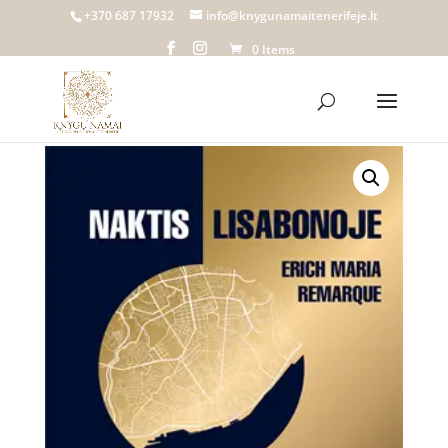
+370 687 17932
info@knygunamaitenerifeje.lt
0 Items
Home
/
Knygų namai Tenerifeje
/
Biblioteka
/
Grožinė
literatūra
/ Audioknyga | NAKTIS LISABONOJE, Erich
Maria Remarque