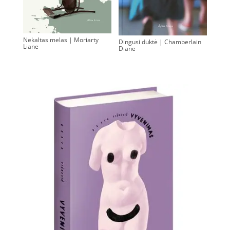
Nekaltas melas | Moriarty
Dingusi duktė | Chamberlain
Liane
Diane
0.00
€
0.00
€