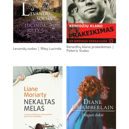
Kenedžių klano prakeikimas |
Levandų sodas | Riley Lucinda
Pekeris Vudas
0.00
€
0.00
€