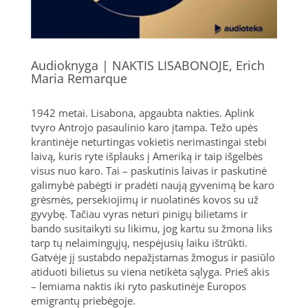
Audioknyga | NAKTIS LISABONOJE, Erich
Maria Remarque
1942 metai. Lisabona, apgaubta nakties. Aplink
tvyro Antrojo pasaulinio karo įtampa. Težo upės
krantinėje neturtingas vokietis nerimastingai stebi
laivą, kuris ryte išplauks į Ameriką ir taip išgelbės
visus nuo karo. Tai – paskutinis laivas ir paskutinė
galimybė pabėgti ir pradėti naują gyvenimą be karo
grėsmės, persekiojimų ir nuolatinės kovos su už
gyvybę. Tačiau vyras neturi pinigų bilietams ir
bando susitaikyti su likimu, jog kartu su žmona liks
tarp tų nelaimingųjų, nespėjusių laiku ištrūkti.
Gatvėje jį sustabdo nepažįstamas žmogus ir pasiūlo
atiduoti bilietus su viena netikėta sąlyga. Prieš akis
– lemiama naktis iki ryto paskutinėje Europos
emigrantų priebėgoje.