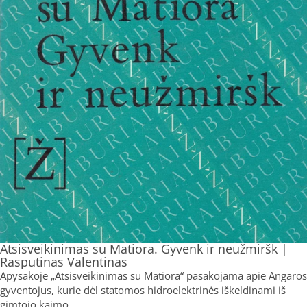
Atsisveikinimas su Matiora. Gyvenk ir neužmiršk |
Rasputinas Valentinas
Apysakoje „Atsisveikinimas su Matiora“ pasakojama apie Angaros
gyventojus, kurie dėl statomos hidroelektrinės iškeldinami iš
gimtojo kaimo.