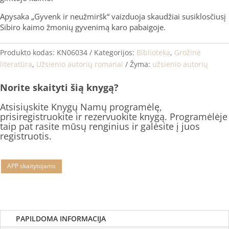
Apysaka „Gyvenk ir neužmiršk“ vaizduoja skaudžiai susiklosčiusį
Sibiro kaimo žmonių gyvenimą karo pabaigoje.
Produkto kodas:
KN06034
Kategorijos:
Biblioteka
,
Grožinė
literatūra
,
Užsienio autorių romanai
Žyma:
užsienio autorių
Norite skaityti šią knygą?
Atsisiųskite Knygų Namų programėlę,
prisiregistruokite ir rezervuokite knygą. Programėlėje
taip pat rasite mūsų renginius ir galėsite į juos
registruotis.
APP skaitytojams
PAPILDOMA INFORMACIJA