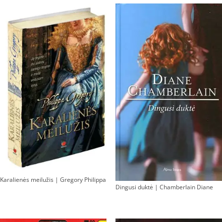
Karalienės meilužis | Gregory Philippa
Dingusi duktė | Chamberlain Diane