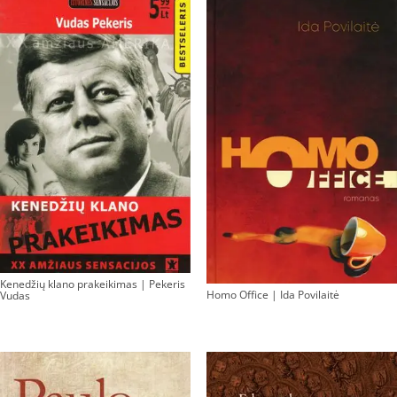
Kenedžių klano prakeikimas | Pekeris
Homo Office | Ida Povilaitė
Vudas