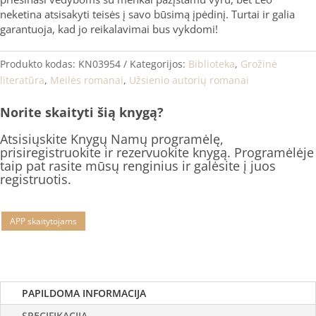
neketina atsisakyti teisės į savo būsimą įpėdinį. Turtai ir galia
garantuoja, kad jo reikalavimai bus vykdomi!
Produkto kodas:
KN03954
Kategorijos:
Biblioteka
,
Grožinė
literatūra
,
Meilės romanai
,
Užsienio autorių romanai
Norite skaityti šią knygą?
Atsisiųskite Knygų Namų programėlę,
prisiregistruokite ir rezervuokite knygą. Programėlėje
taip pat rasite mūsų renginius ir galėsite į juos
registruotis.
APP skaitytojams
PAPILDOMA INFORMACIJA
SPECIFIKACIJA