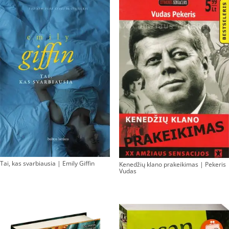
Tai, kas svarbiausia | Emily Giffin
Kenedžių klano prakeikimas | Pekeris
Vudas