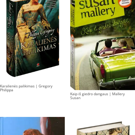
Karalienės palikimas | Gregory
Philippa
Kaip iš giedro dangaus | Mallery
Susan