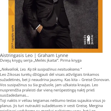
Aistringasis Leo | Graham Lynne
Dviejų knygų serija „Meilės įkaitai”. Pirma knyga
„Nekvailiok, Leo. Ką tik susipažinus nesituokiama.”
Leo Zikosas turėtų džiūgauti dėl visais atžvilgiais tinkamos
sužadėtinės, bet ji neaudrina jausmų. Kas kita – Greisė Donovan.
Vos susipažinus su šia gražuole, jam užkaista kraujas. Leo
nusprendžia praleisti dar vieną nerūpestingą naktį prieš
susižadėdamas…
Toji naktis ir vėliau teigiamas nėštumo testas sujaukia visus jo
planus. Jis turi nutraukti sužadėtuves ir vesti Greisę. Mergina
priešinasi vedyboms su menkai pažįstamu vyru, bet Leo