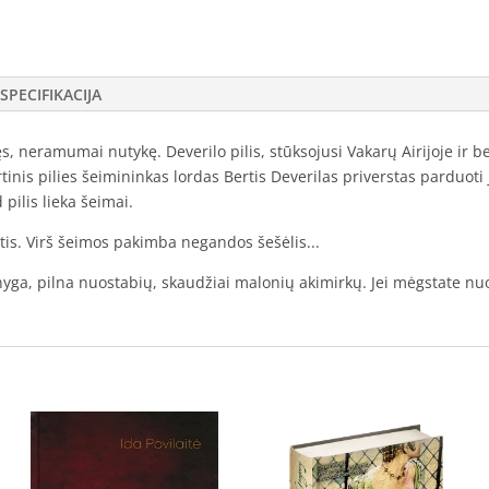
SPECIFIKACIJA
ęs, neramumai nutykę. Deverilo pilis, stūksojusi Vakarų Airijoje ir b
inis pilies šeimininkas lordas Bertis Deverilas priverstas parduoti
 pilis lieka šeimai.
ūtis. Virš šeimos pakimba negandos šešėlis...
yga, pilna nuostabių, skaudžiai malonių akimirkų. Jei mėgstate nuoši