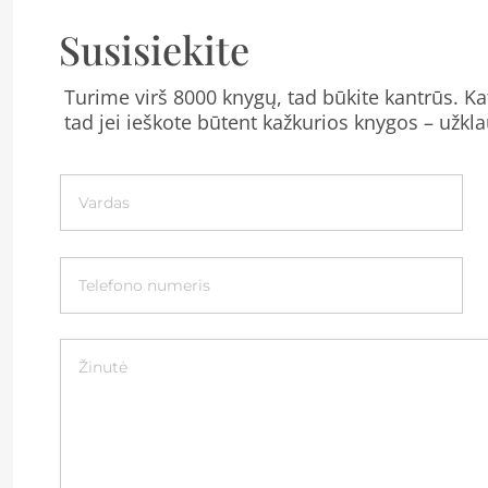
Susisiekite
Turime virš 8000 knygų, tad būkite kantrūs. Kat
tad jei ieškote būtent kažkurios knygos – užkla