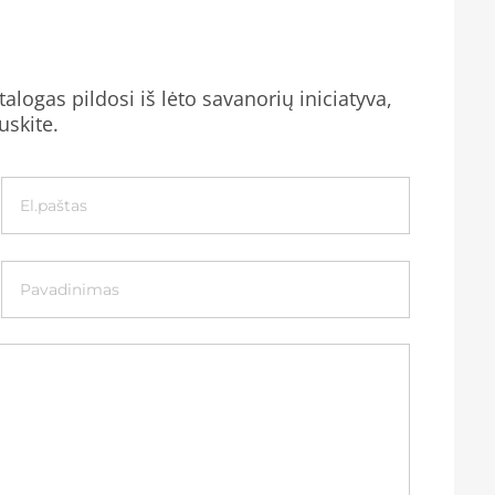
alogas pildosi iš lėto savanorių iniciatyva,
uskite.