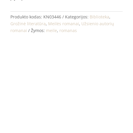
Produkto kodas:
KN03446
Kategorijos:
Biblioteka
,
Grožinė literatūra
,
Meilės romanai
,
Užsienio autorių
romanai
Žymos:
meile
,
romanas