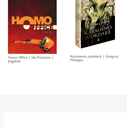
Karalienės juokdarė | Gregory
Homo Office | Ida Povilaitė |
Philippa
Įsigykite