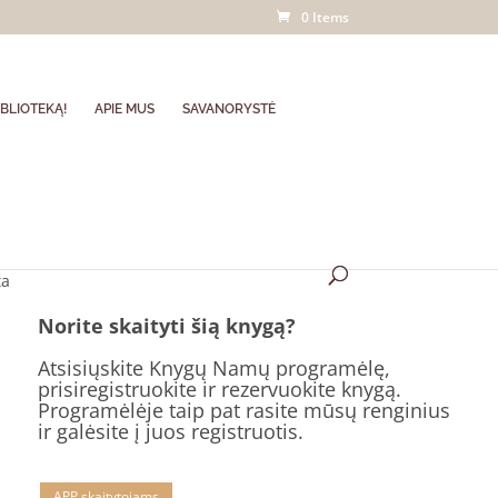
0 Items
BLIOTEKĄ!
APIE MUS
SAVANORYSTĖ
ta
Norite skaityti šią knygą?
Atsisiųskite Knygų Namų programėlę,
prisiregistruokite ir rezervuokite knygą.
Programėlėje taip pat rasite mūsų renginius
ir galėsite į juos registruotis.
APP skaitytojams