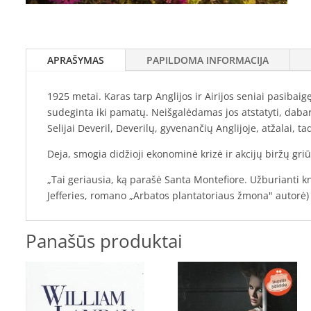
APRAŠYMAS
PAPILDOMA INFORMACIJA
1925 metai. Karas tarp Anglijos ir Airijos seniai pasibaig
sudeginta iki pamatų. Neišgalėdamas jos atstatyti, dabart
Selijai Deveril, Deverilų, gyvenančių Anglijoje, atžalai, tad
Deja, smogia didžioji ekonominė krizė ir akcijų biržų gri
„Tai geriausia, ką parašė Santa Montefiore. Užburianti kn
Jefferies, romano „Arbatos plantatoriaus žmona" autorė)
Panašūs produktai