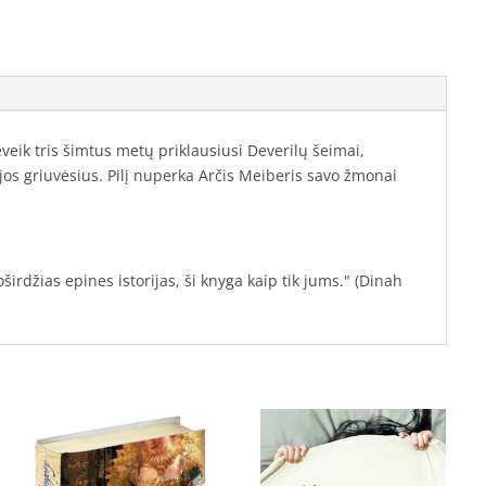
eveik tris šimtus metų priklausiusi Deverilų šeimai,
 jos griuvėsius. Pilį nuperka Arčis Meiberis savo žmonai
rdžias epines istorijas, ši knyga kaip tik jums." (Dinah