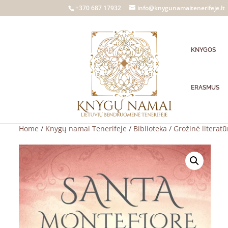
+370 687 17932
info@knygunamaitenerifeje.lt
KNYGOS
ERASMUS
Home
/
Knygų namai Tenerifeje
/
Biblioteka
/
Grožinė literatū