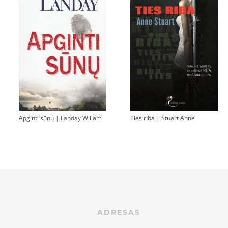
Apginti sūnų | Landay Wiliam
Ties riba | Stuart Anne
ADRESAS