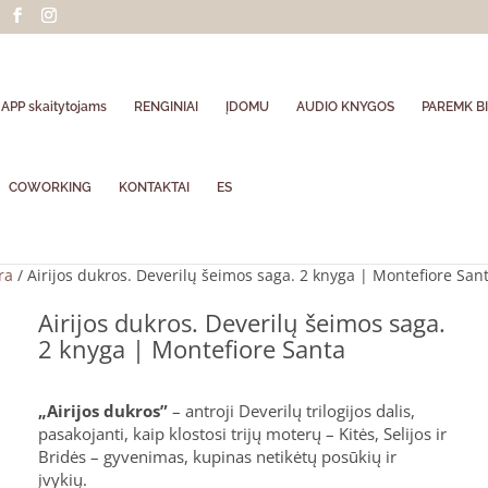
APP skaitytojams
RENGINIAI
ĮDOMU
AUDIO KNYGOS
PAREMK BI
COWORKING
KONTAKTAI
ES
ra
/ Airijos dukros. Deverilų šeimos saga. 2 knyga | Montefiore San
Airijos dukros. Deverilų šeimos saga.
2 knyga | Montefiore Santa
„Airijos dukros”
– antroji Deverilų trilogijos dalis,
pasakojanti, kaip klostosi trijų moterų – Kitės, Selijos ir
Bridės – gyvenimas, kupinas netikėtų posūkių ir
įvykių.