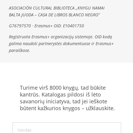
ASOCIACIÓN CULTURAL BIBLIOTECA „KNYGU NAMAI
BALTA JUODA – CASA DE LIBROS BLANCO NEGRO”
G76797570 · Erasmus+ OID: E10401750
Registruota Erasmus+ organizacijų sistemoje. OID kodą
galima naudoti partnerystės dokumentuose ir Erasmus+
paraiškose.
Turime virš 8000 knygų, tad būkite
kantrūs. Katalogas pildosi iš lėto
savanorių iniciatyva, tad jei ieškote
būtent kažkurios knygos – užklauskite.