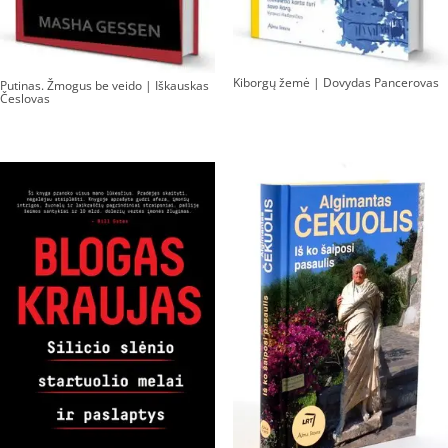
Kiborgų žemė | Dovydas Pancerovas
Putinas. Žmogus be veido | Iškauskas
Česlovas