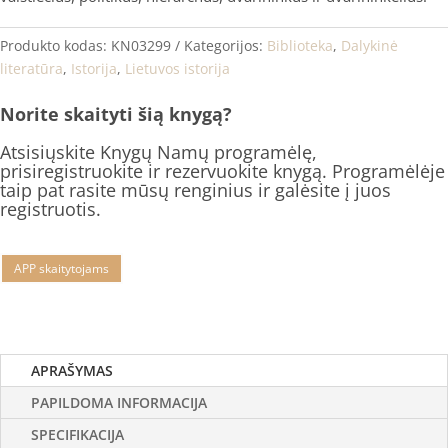
Produkto kodas:
KN03299
Kategorijos:
Biblioteka
,
Dalykinė
literatūra
,
Istorija
,
Lietuvos istorija
Norite skaityti šią knygą?
Atsisiųskite Knygų Namų programėlę,
prisiregistruokite ir rezervuokite knygą. Programėlėje
taip pat rasite mūsų renginius ir galėsite į juos
registruotis.
APP skaitytojams
APRAŠYMAS
PAPILDOMA INFORMACIJA
SPECIFIKACIJA