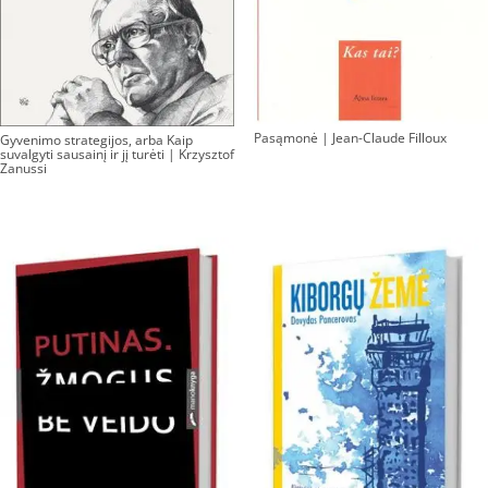
Pasąmonė | Jean-Claude Filloux
Gyvenimo strategijos, arba Kaip
suvalgyti sausainį ir jį turėti | Krzysztof
Zanussi