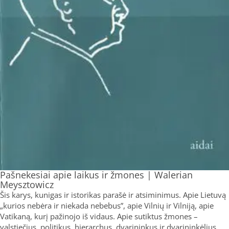
Pašnekesiai apie laikus ir žmones | Walerian
Meysztowicz
Šis karys, kunigas ir istorikas parašė ir atsiminimus. Apie Lietuvą
„kurios nebėra ir niekada nebebus”, apie Vilnių ir Vilniją, apie
Vatikaną, kurį pažinojo iš vidaus. Apie sutiktus žmones –
valstiečius, politikus, hierarchus, dvarininkus ir dvarininkėlius.