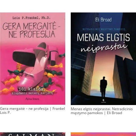
Gera mergaitė – ne profesija | Frankel
Menas elgtis neįprastai. Netradicinio
Lois P.
mąstymo pamokos | Eli Broad