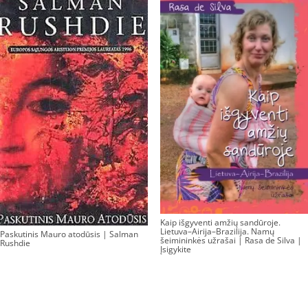
Kaip išgyventi amžių sandūroje.
Lietuva–Airija–Brazilija. Namų
Paskutinis Mauro atodūsis | Salman
šeimininkės užrašai | Rasa de Silva |
Rushdie
Įsigykite