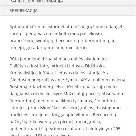
PAPILDOMA INFORMACIJA
SPECIFIKACIJA
Aptariant kūrinius istorinei atminčiai grąžinama daugelis
vardų – per atvaizdus ir kultą mus pasiekusių
pranciškonų šventųjų, bernardinų ir bernardinių, jų
rėmėjų, geradarių ir eilinių miestiečių.
Rūta Janonienė dirba Vilniaus dailės akademijos
Dailėtyros institute, tyrinėja Lietuvos Didžiosios
Kunigaikštijos ir XIX a. Lietuvos dailės istoriją. Yra
išleidusi monografijas apie žymius XIX a. dailininkus Joną
Rustemą ir Kazimierą Jelskį. Keliolika pastarųjų metų
daugiausia dėmesio skyrė Mažesniųjų brolių observantų
(bernardinų) meninio palikimo tyrimams, šio ordino
istorijos, pranciškoniškosios ikonografijos, dvasingumo
tradicijos studijoms. Knyga apie Vilniaus Bernardinų
bažnyčią ir konventą yra pirmoji monografija,
apibendrinanti šių tyrimų rezultatus. Leidinyje yra 295
iliustracijos, 188 iš jų spalvotos.