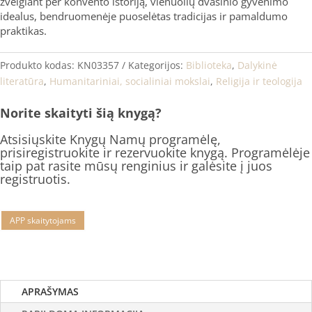
žvelgiant per konvento istoriją, vienuolių dvasinio gyvenimo
idealus, bendruomenėje puoselėtas tradicijas ir pamaldumo
praktikas.
Produkto kodas:
KN03357
Kategorijos:
Biblioteka
,
Dalykinė
literatūra
,
Humanitariniai, socialiniai mokslai
,
Religija ir teologija
Norite skaityti šią knygą?
Atsisiųskite Knygų Namų programėlę,
prisiregistruokite ir rezervuokite knygą. Programėlėje
taip pat rasite mūsų renginius ir galėsite į juos
registruotis.
APP skaitytojams
APRAŠYMAS