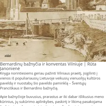
Bernardinų bažnyčia ir konventas Vilniuje | Rūta
Janonienė
Knyga norintiesiems geriau pažinti Vilniaus praeitį, įsigilinti į
vienos iš populiariausių Lietuvoje veikusių vienuolijų kultūros
paveldą ir nuostabų šio paveldo paminklą – Šventųjų
Pranciškaus ir Bernardino bažnyčią.
Apie bažnyčioje buvusius, prarastus ar iki dabar išlikusius meno
kūrinius, jų sukūrimo aplinkybes, paskirtį ir likimą pasakojama