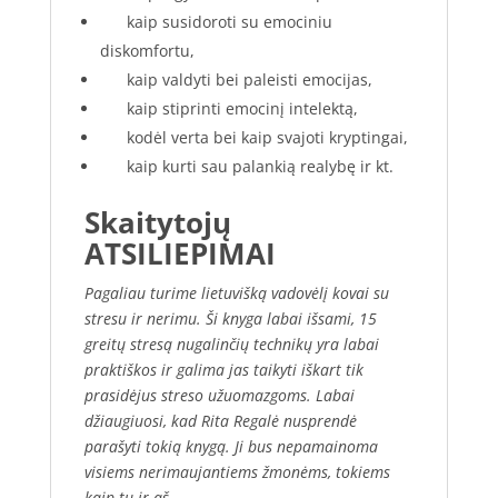
kaip susidoroti su emociniu
diskomfortu,
kaip valdyti bei paleisti emocijas,
kaip stiprinti emocinį intelektą,
kodėl verta bei kaip svajoti kryptingai,
kaip kurti sau palankią realybę ir kt.
Skaitytojų
ATSILIEPIMAI
Pagaliau turime lietuvišką vadovėlį kovai su
stresu ir nerimu. Ši knyga labai išsami, 15
greitų stresą nugalinčių technikų yra labai
praktiškos ir galima jas taikyti iškart tik
prasidėjus streso užuomazgoms. Labai
džiaugiuosi, kad Rita Regalė nusprendė
parašyti tokią knygą. Ji bus nepamainoma
visiems nerimaujantiems žmonėms, tokiems
kaip tu ir aš.