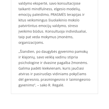
valdymo ekspertė, savo konsultacijose
taikanti mindfulness, elgesio modelių,
emocijų paleidimo, PRASMĖS terapijas ir
kitus veiksmingus šiuolaikinio mokslo
patvirtintus emocijų valdymo, streso
įveikimo būdus. Konsultuoja individualiai,
taip pat veda mokymus įmonėms,
organizacijoms.
„Šiandien, po daugybės gyvenimo pamokų
ir klajonių, savo veiklą vadinu stipria
psichologine ir dvasine pagalba žmonėms.
Galima padėti kiekvienam, kuris jaučiasi
atviras ir pasiruošęs vidiniams pokyčiams
dėl geresnio, prasmingesnio ir laimingesnio
gyvenimo”, – sako R. Regalė.