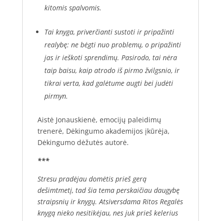
kitomis spalvomis.
Tai knyga, priverčianti sustoti ir pripažinti
realybę: ne bėgti nuo problemų, o pripažinti
jas ir ieškoti sprendimų. Pasirodo, tai nėra
taip baisu, kaip atrodo iš pirmo žvilgsnio, ir
tikrai verta, kad galėtume augti bei judėti
pirmyn.
Aistė Jonauskienė, emocijų paleidimų
trenerė, Dėkingumo akademijos įkūrėja,
Dėkingumo dėžutės autorė.
***
Stresu pradėjau domėtis prieš gerą
dešimtmetį, tad šia tema perskaičiau daugybę
straipsnių ir knygų. Atsiversdama Ritos Regalės
knygą nieko nesitikėjau, nes juk prieš kelerius