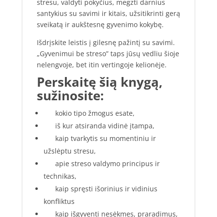
stresu, valdyti pokyčius, megzti darnius
santykius su savimi ir kitais, užsitikrinti gerą
sveikatą ir aukštesnę gyvenimo kokybę.
Išdrįskite leistis į gilesnę pažintį su savimi.
„Gyvenimui be streso” taps jūsų vedliu šioje
nelengvoje, bet itin vertingoje kelionėje.
Perskaitę šią knygą,
sužinosite:
kokio tipo žmogus esate,
iš kur atsiranda vidinė įtampa,
kaip tvarkytis su momentiniu ir
užslėptu stresu,
apie streso valdymo principus ir
technikas,
kaip spręsti išorinius ir vidinius
konfliktus
kaip išgyventi nesėkmes, praradimus,