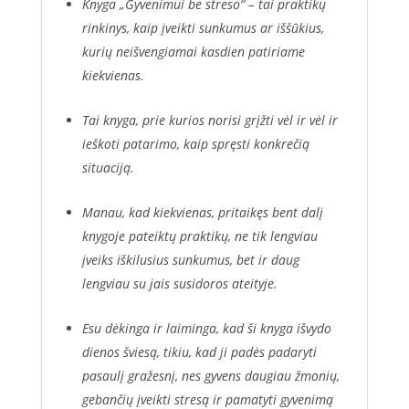
Knyga „Gyvenimui be streso“ – tai praktikų
rinkinys, kaip įveikti sunkumus ar iššūkius,
kurių neišvengiamai kasdien patiriame
kiekvienas.
Tai knyga, prie kurios norisi grįžti vėl ir vėl ir
ieškoti patarimo, kaip spręsti konkrečią
situaciją.
Manau, kad kiekvienas, pritaikęs bent dalį
knygoje pateiktų praktikų, ne tik lengviau
įveiks iškilusius sunkumus, bet ir daug
lengviau su jais susidoros ateityje.
Esu dėkinga ir laiminga, kad ši knyga išvydo
dienos šviesą, tikiu, kad ji padės padaryti
pasaulį gražesnį, nes gyvens daugiau žmonių,
gebančių įveikti stresą ir pamatyti gyvenimą