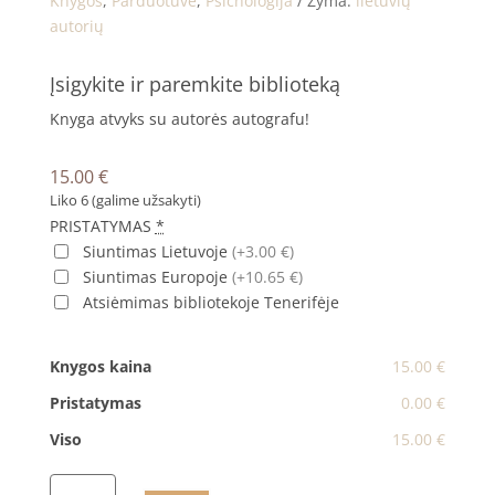
Knygos
,
Parduotuvė
,
Psichologija
Žyma:
lietuvių
autorių
Įsigykite ir paremkite biblioteką
Knyga atvyks su autorės autografu!
15.00
€
Liko 6 (galime užsakyti)
PRISTATYMAS
*
Siuntimas Lietuvoje
(+3.00 €)
Siuntimas Europoje
(+10.65 €)
Atsiėmimas bibliotekoje Tenerifėje
Knygos kaina
15.00 €
Pristatymas
0.00 €
Viso
15.00 €
produkto