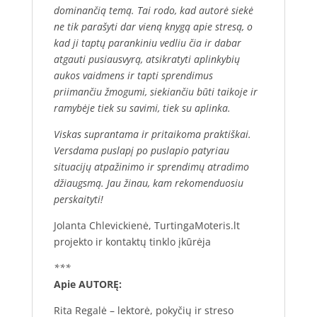
dominančią temą. Tai rodo, kad autorė siekė
ne tik parašyti dar vieną knygą apie stresą, o
kad ji taptų parankiniu vedliu čia ir dabar
atgauti pusiausvyrą, atsikratyti aplinkybių
aukos vaidmens ir tapti sprendimus
priimančiu žmogumi, siekiančiu būti taikoje ir
ramybėje tiek su savimi, tiek su aplinka.
Viskas suprantama ir pritaikoma praktiškai.
Versdama puslapį po puslapio patyriau
situacijų atpažinimo ir sprendimų atradimo
džiaugsmą. Jau žinau, kam rekomenduosiu
perskaityti!
Jolanta Chlevickienė, TurtingaMoteris.lt
projekto ir kontaktų tinklo įkūrėja
***
Apie AUTORĘ:
Rita Regalė – lektorė, pokyčių ir streso