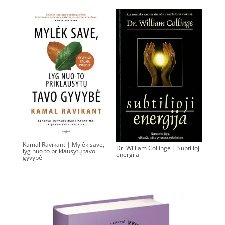
Kamal Ravikant | Mylėk save,
Dr. William Collinge | Subtilioji
lyg nuo to priklausytų tavo
energija
gyvybė
0.00
€
0.00
€