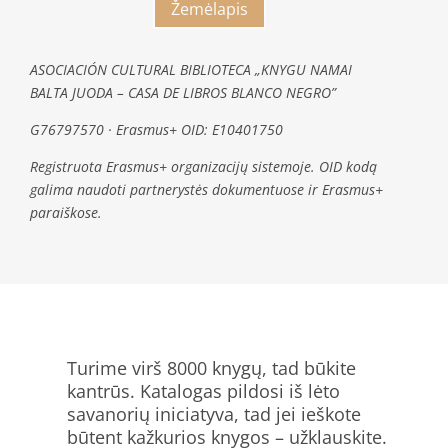
Žemėlapis
ASOCIACIÓN CULTURAL BIBLIOTECA „KNYGU NAMAI
BALTA JUODA – CASA DE LIBROS BLANCO NEGRO”
G76797570 · Erasmus+ OID: E10401750
Registruota Erasmus+ organizacijų sistemoje. OID kodą
galima naudoti partnerystės dokumentuose ir Erasmus+
paraiškose.
Turime virš 8000 knygų, tad būkite
kantrūs. Katalogas pildosi iš lėto
savanorių iniciatyva, tad jei ieškote
būtent kažkurios knygos – užklauskite.