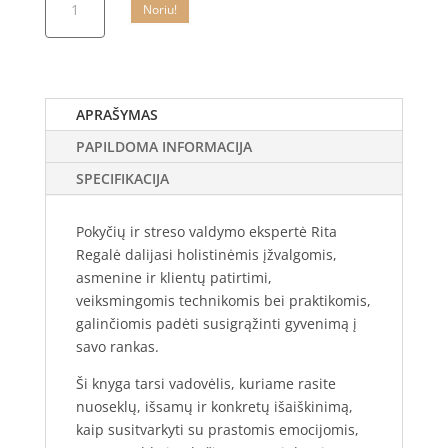
Noriu!
kiekis:
GYVENIMUI
BE
STRESO.
Pokyčių
APRAŠYMAS
ir
PAPILDOMA INFORMACIJA
streso
valdymo
SPECIFIKACIJA
ekspertės
užrašai.
Pokyčių ir streso valdymo ekspertė Rita
|
Regalė dalijasi holistinėmis įžvalgomis,
Rita
asmenine ir klientų patirtimi,
Regalė
veiksmingomis technikomis bei praktikomis,
|
galinčiomis padėti susigrąžinti gyvenimą į
Įsigykite
savo rankas.
Ši knyga tarsi vadovėlis, kuriame rasite
nuoseklų, išsamų ir konkretų išaiškinimą,
kaip susitvarkyti su prastomis emocijomis,