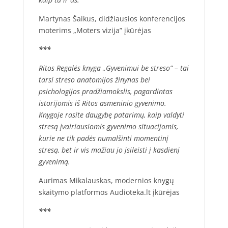
Martynas Šaikus, didžiausios konferencijos
moterims „Moters vizija” įkūrėjas
***
Ritos Regalės knyga „Gyvenimui be streso” – tai
tarsi streso anatomijos žinynas bei
psichologijos pradžiamokslis, pagardintas
istorijomis iš Ritos asmeninio gyvenimo.
Knygoje rasite daugybę patarimų, kaip valdyti
stresą įvairiausiomis gyvenimo situacijomis,
kurie ne tik padės numalšinti momentinį
stresą, bet ir vis mažiau jo įsileisti į kasdienį
gyvenimą.
Aurimas Mikalauskas, modernios knygų
skaitymo platformos Audioteka.lt įkūrėjas
***