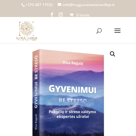
+370 687 17932
info@knygunamaitenerifeje.lt
0 Items
Home
/
Knygų namai Tenerifeje
/
Parduotuvė
/
Knygos
/ GYVENIMUI BE STRESO. Pokyčių ir streso
valdymo ekspertės užrašai. | Rita Regalė | Įsigykite