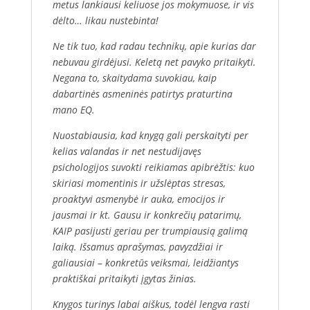
metus lankiausi keliuose jos mokymuose, ir vis
dėlto… likau nustebinta!
Ne tik tuo, kad radau technikų, apie kurias dar
nebuvau girdėjusi. Keletą net pavyko pritaikyti.
Negana to, skaitydama suvokiau, kaip
dabartinės asmeninės patirtys praturtina
mano EQ.
Nuostabiausia, kad knygą gali perskaityti per
kelias valandas ir net nestudijavęs
psichologijos suvokti reikiamas apibrėžtis: kuo
skiriasi momentinis ir užslėptas stresas,
proaktyvi asmenybė ir auka, emocijos ir
jausmai ir kt. Gausu ir konkrečių patarimų,
KAIP pasijusti geriau per trumpiausią galimą
laiką. Išsamus aprašymas, pavyzdžiai ir
galiausiai – konkretūs veiksmai, leidžiantys
praktiškai pritaikyti įgytas žinias.
Knygos turinys labai aiškus, todėl lengva rasti