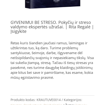
GYVENIMUI BE STRESO. Pokyčių ir streso
valdymo ekspertės užrašai. | Rita Regalė |
Įsigykite
Retas kuris šiandien jaučiasi ramus, laimingas ir
užtikrintas tuo, ką daro. Turime problemų
santykiuose, šeimoje, darbe, išgyvename dėl
neišsipildančių svajonių ir nepasiekiamų tikslų. Visa
tai sukelia įtampą, stresą. Tačiau iš tiesų stresas yra
pasekmė, nes turime daugybę klaidingų įsitikinimų
apie kitus bei save ir pamirštame, kas esame, kokia
mūsų egzistavimo prasmė.
Produkto kodas:
KRAUTUVE0014
Kategorijos: