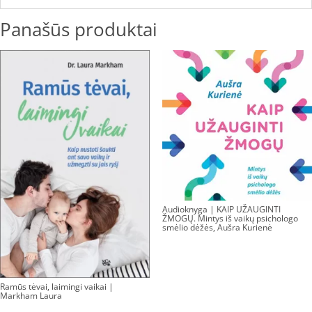
Panašūs produktai
Audioknyga | KAIP UŽAUGINTI
ŽMOGŲ. Mintys iš vaikų psichologo
smėlio dėžės, Aušra Kurienė
Ramūs tėvai, laimingi vaikai |
Markham Laura