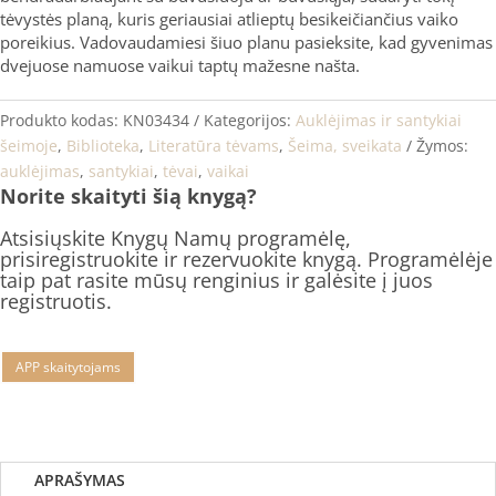
tėvystės planą, kuris geriausiai atlieptų besikeičiančius vaiko
poreikius. Vadovaudamiesi šiuo planu pasieksite, kad gyvenimas
dvejuose namuose vaikui taptų mažesne našta.
Produkto kodas:
KN03434
Kategorijos:
Auklėjimas ir santykiai
šeimoje
,
Biblioteka
,
Literatūra tėvams
,
Šeima, sveikata
Žymos:
auklėjimas
,
santykiai
,
tėvai
,
vaikai
Norite skaityti šią knygą?
Atsisiųskite Knygų Namų programėlę,
prisiregistruokite ir rezervuokite knygą. Programėlėje
taip pat rasite mūsų renginius ir galėsite į juos
registruotis.
APP skaitytojams
APRAŠYMAS