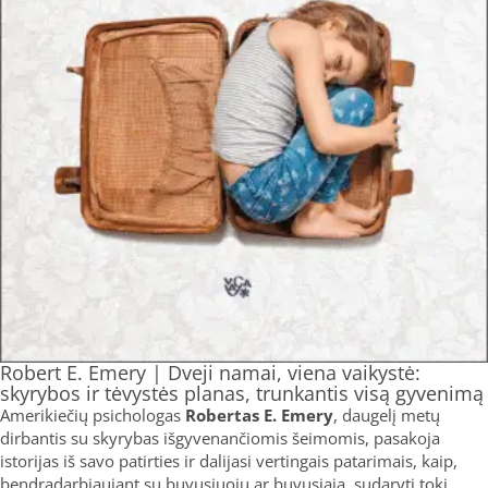
Robert E. Emery | Dveji namai, viena vaikystė:
skyrybos ir tėvystės planas, trunkantis visą gyvenimą
Amerikiečių psichologas
Robertas E. Emery
, daugelį metų
dirbantis su skyrybas išgyvenančiomis šeimomis, pasakoja
istorijas iš savo patirties ir dalijasi vertingais patarimais, kaip,
bendradarbiaujant su buvusiuoju ar buvusiąja, sudaryti tokį