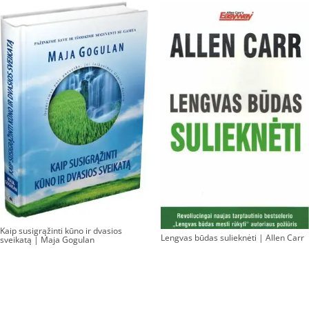
Kaip susigrąžinti kūno ir dvasios
Lengvas būdas sulieknėti | Allen Carr
sveikatą | Maja Gogulan