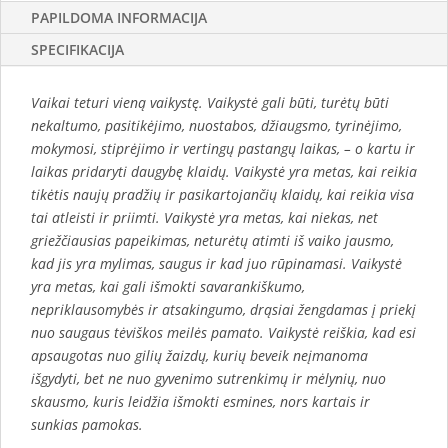
PAPILDOMA INFORMACIJA
SPECIFIKACIJA
Vaikai teturi vieną vaikystę. Vaikystė gali būti, turėtų būti
nekaltumo, pasitikėjimo, nuostabos, džiaugsmo, tyrinėjimo,
mokymosi, stiprėjimo ir vertingų pastangų laikas, – o kartu ir
laikas pridaryti daugybę klaidų. Vaikystė yra metas, kai reikia
tikėtis naujų pradžių ir pasikartojančių klaidų, kai reikia visa
tai atleisti ir priimti. Vaikystė yra metas, kai niekas, net
griežčiausias papeikimas, neturėtų atimti iš vaiko jausmo,
kad jis yra mylimas, saugus ir kad juo rūpinamasi. Vaikystė
yra metas, kai gali išmokti savarankiškumo,
nepriklausomybės ir atsakingumo, drąsiai žengdamas į priekį
nuo saugaus tėviškos meilės pamato. Vaikystė reiškia, kad esi
apsaugotas nuo gilių žaizdų, kurių beveik neįmanoma
išgydyti, bet ne nuo gyvenimo sutrenkimų ir mėlynių, nuo
skausmo, kuris leidžia išmokti esmines, nors kartais ir
sunkias pamokas.