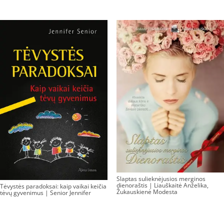
Slaptas sulieknėjusios merginos
dienoraštis | Liauškaitė Anželika,
Tėvystės paradoksai: kaip vaikai keičia
Žukauskienė Modesta
tėvų gyvenimus | Senior Jennifer