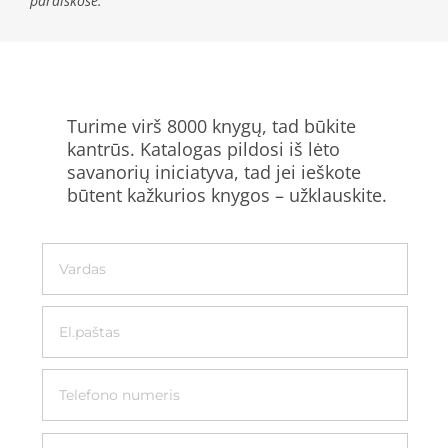
paraiškose.
Turime virš 8000 knygų, tad būkite
kantrūs. Katalogas pildosi iš lėto
savanorių iniciatyva, tad jei ieškote
būtent kažkurios knygos – užklauskite.