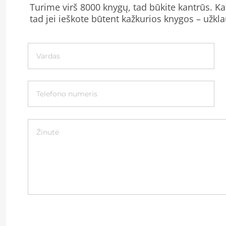
Turime virš 8000 knygų, tad būkite kantrūs. Kat
tad jei ieškote būtent kažkurios knygos – užkla