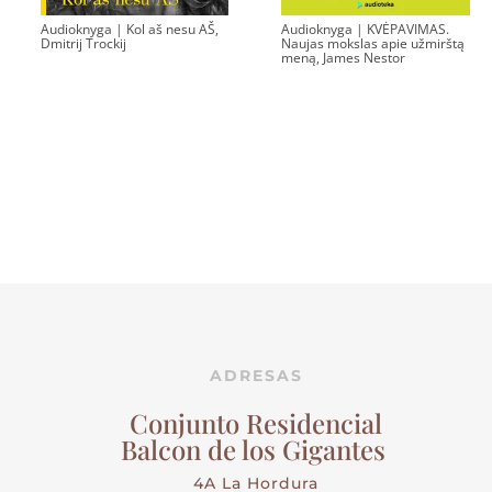
Audioknyga | Kol aš nesu AŠ,
Audioknyga | KVĖPAVIMAS.
Dmitrij Trockij
Naujas mokslas apie užmirštą
meną, James Nestor
ADRESAS
Conjunto Residencial
Balcon de los Gigantes
4A La Hordura