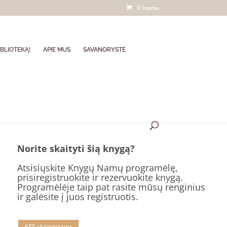
0 Items
BLIOTEKĄ!
APIE MUS
SAVANORYSTĖ
Norite skaityti šią knygą?
Atsisiųskite Knygų Namų programėlę,
prisiregistruokite ir rezervuokite knygą.
Programėlėje taip pat rasite mūsų renginius
ir galėsite į juos registruotis.
APP skaitytojams