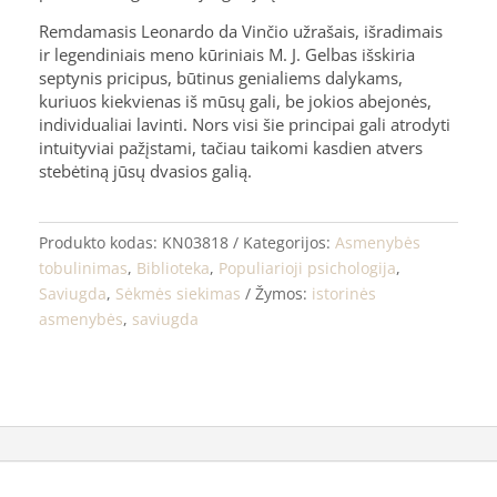
Remdamasis Leonardo da Vinčio užrašais, išradimais
ir legendiniais meno kūriniais M. J. Gelbas išskiria
septynis pricipus, būtinus genialiems dalykams,
kuriuos kiekvienas iš mūsų gali, be jokios abejonės,
individualiai lavinti. Nors visi šie principai gali atrodyti
intuityviai pažįstami, tačiau taikomi kasdien atvers
stebėtiną jūsų dvasios galią.
Produkto kodas:
KN03818
Kategorijos:
Asmenybės
tobulinimas
,
Biblioteka
,
Populiarioji psichologija
,
Saviugda
,
Sėkmės siekimas
Žymos:
istorinės
asmenybės
,
saviugda