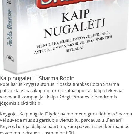
Kaip nugalėti | Sharma Robin
Populiarus knygų autorius ir paskaitininkas Robin Sharma
patrauklaus pasakojimo forma kalba apie tai, kaip efektyviai
vadovauti kompanijai, kaip uždegti žmones ir bendromis
jėgomis siekti tikslo.
Knygoje „Kaip nugalėti“ lyderiavimo meno guru Robinas Sharma
vėl suveda mus su garsiuoju vienuoliu, pardavusiu „Ferrarį“.
Knygos herojai dalijasi patirtimi, kaip pakeisti savo kompanijos
gyvenimą ir drauge – asmeninę būtį.