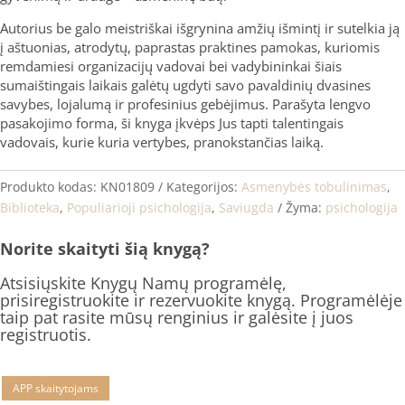
Autorius be galo meistriškai išgrynina amžių išmintį ir sutelkia ją
į aštuonias, atrodytų, paprastas praktines pamokas, kuriomis
remdamiesi organizacijų vadovai bei vadybininkai šiais
sumaištingais laikais galėtų ugdyti savo pavaldinių dvasines
savybes, lojalumą ir profesinius gebėjimus. Parašyta lengvo
pasakojimo forma, ši knyga įkvėps Jus tapti talentingais
vadovais, kurie kuria vertybes, pranokstančias laiką.
Produkto kodas:
KN01809
Kategorijos:
Asmenybės tobulinimas
,
Biblioteka
,
Populiarioji psichologija
,
Saviugda
Žyma:
psichologija
Norite skaityti šią knygą?
Atsisiųskite Knygų Namų programėlę,
prisiregistruokite ir rezervuokite knygą. Programėlėje
taip pat rasite mūsų renginius ir galėsite į juos
registruotis.
APP skaitytojams