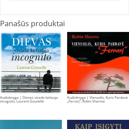
Panašūs produktai
Audioknyga | Dievas visada keliauja
Audioknyga | Vienuolis, Kuris Pardavė
incognito, Laurent Gounelle
„Ferrarį“, Robin Sharma